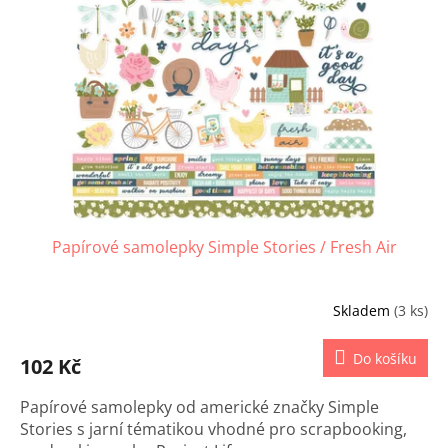
s
u
p
k
r
t
o
ů
d
u
k
t
ů
Papírové samolepky Simple Stories / Fresh Air
Skladem
(3 ks)
Do košíku
102 Kč
Papírové samolepky od americké značky Simple
Stories s jarní tématikou vhodné pro scrapbooking,