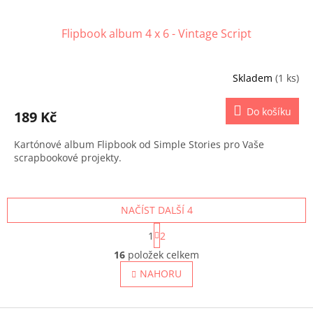
Flipbook album 4 x 6 - Vintage Script
Skladem
(1 ks)
Do košíku
189 Kč
Kartónové album Flipbook od Simple Stories pro Vaše
scrapbookové projekty.
NAČÍST DALŠÍ 4
S
1
2
t
O
r
16
položek celkem
v
á
l
NAHORU
n
á
k
o
d
v