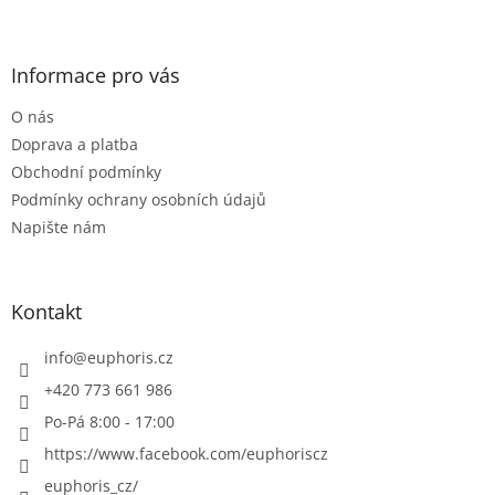
Z
a
á
c
á
n
í
p
í
p
a
Informace pro vás
r
t
v
O nás
í
k
Doprava a platba
y
v
Obchodní podmínky
ý
Podmínky ochrany osobních údajů
p
Napište nám
i
s
u
Kontakt
info
@
euphoris.cz
+420 773 661 986
Po-Pá 8:00 - 17:00
https://www.facebook.com/euphoriscz
euphoris_cz/