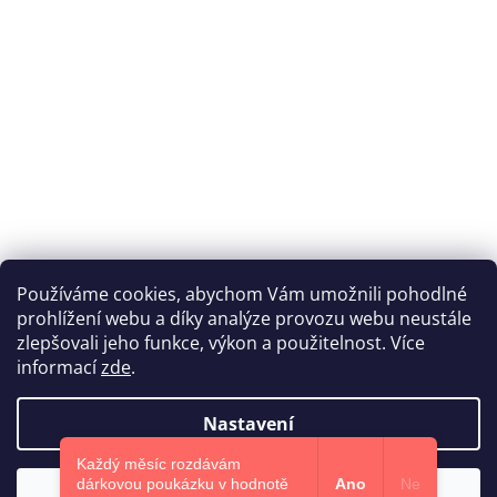
Používáme cookies, abychom Vám umožnili pohodlné
prohlížení webu a díky analýze provozu webu neustále
Katka Hromasová Foto
zlepšovali jeho funkce, výkon a použitelnost. Více
informací
zde
.
Nastavení
Vytvořil Shoptet
Každý měsíc rozdávám
dárkovou poukázku v hodnotě
Ano
Ne
Souhlasím
Copyright 2026
Euphoris.cz
. Všechna práva vyhrazena.