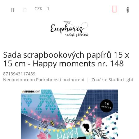
Přejít
NÁKUP
na
CZK
obsah
KOŠÍK
Sada scrapbookových papírů 15 x
15 cm - Happy moments nr. 148
8713943117439
Průměrné
Neohodnoceno
Podrobnosti hodnocení
Značka:
Studio Light
hodnocení
produktu
je
0,0
z
5
hvězdiček.