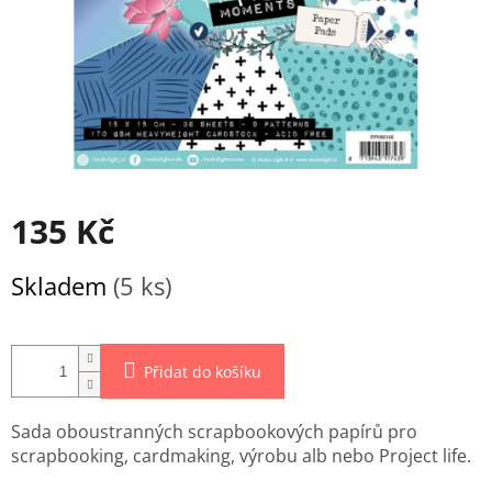
135 Kč
Měrná
Skladem
(5 ks)
cena:
Přidat do košíku
Sada oboustranných scrapbookových papírů pro
scrapbooking, cardmaking, výrobu alb nebo Project life.