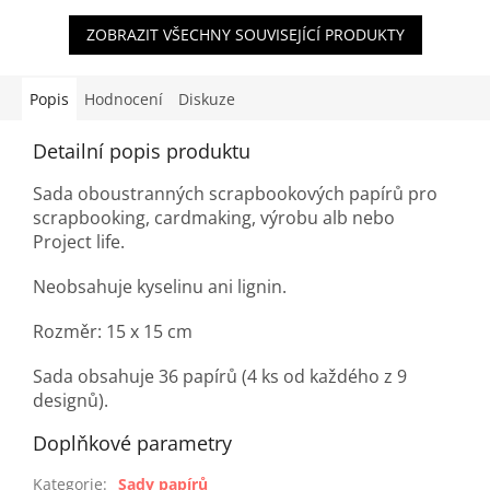
ZOBRAZIT VŠECHNY SOUVISEJÍCÍ PRODUKTY
Popis
Hodnocení
Diskuze
Detailní popis produktu
Sada oboustranných scrapbookových papírů pro
scrapbooking, cardmaking, výrobu alb nebo
Project life.
Neobsahuje kyselinu ani lignin.
Rozměr: 15 x 15 cm
Sada obsahuje 36 papírů (4 ks od každého z 9
designů).
Doplňkové parametry
Kategorie
:
Sady papírů