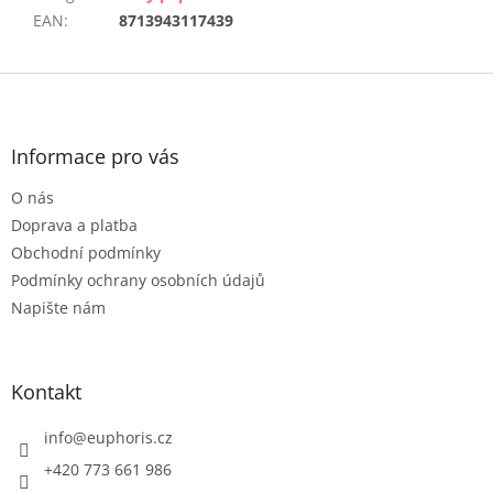
EAN
:
8713943117439
Z
á
p
a
Informace pro vás
t
O nás
í
Doprava a platba
Obchodní podmínky
Podmínky ochrany osobních údajů
Napište nám
Kontakt
info
@
euphoris.cz
+420 773 661 986