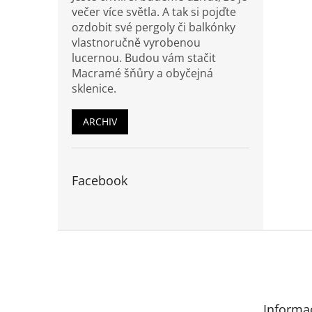
večer více světla. A tak si pojďte
ozdobit své pergoly či balkónky
vlastnoručně vyrobenou
lucernou. Budou vám stačit
Macramé šňůry a obyčejná
sklenice.
ARCHIV
Facebook
Z
á
p
a
t
Informa