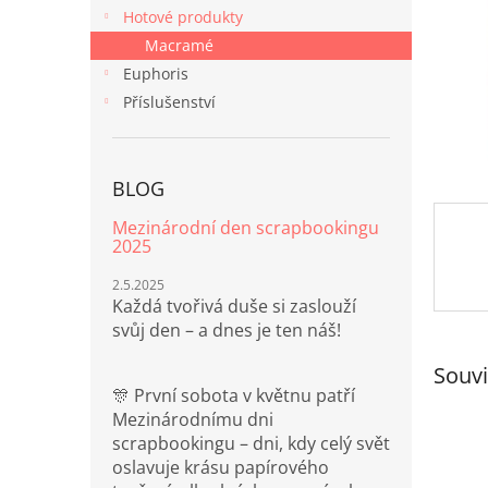
n
Hotové produkty
e
Macramé
l
Euphoris
Příslušenství
BLOG
Mezinárodní den scrapbookingu
2025
2.5.2025
Každá tvořivá duše si zaslouží
svůj den – a dnes je ten náš!
Souvi
🎊 První sobota v květnu patří
Mezinárodnímu dni
scrapbookingu – dni, kdy celý svět
oslavuje krásu papírového