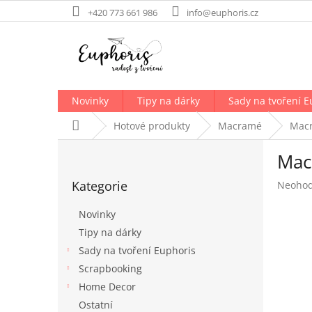
Přejít
+420 773 661 986
info@euphoris.cz
na
obsah
Novinky
Tipy na dárky
Sady na tvoření E
Domů
Hotové produkty
Macramé
Macr
P
Mac
o
Přeskočit
s
Kategorie
Průměr
Neoho
kategorie
t
hodnoc
r
produk
Novinky
a
je
Tipy na dárky
n
0,0
Sady na tvoření Euphoris
z
n
5
í
Scrapbooking
hvězdič
p
Home Decor
a
Ostatní