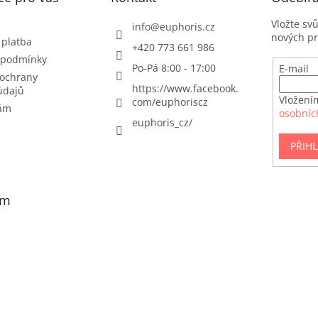
Vložte sv
info
@
euphoris.cz
nových p
 platba
+420 773 661 986
 podmínky
Po-Pá 8:00 - 17:00
E-mail
ochrany
https://www.facebook.
údajů
Vložení
com/euphoriscz
nám
osobníc
euphoris_cz/
PŘIHL
am