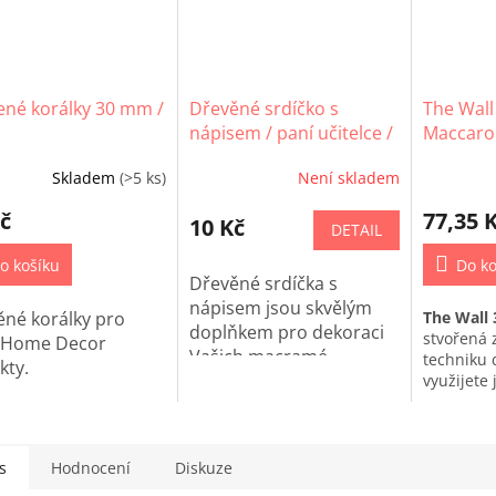
ené korálky 30 mm /
Dřevěné srdíčko s
The Wall
nápisem / paní učitelce /
Maccaron
2,5 cm
(701)
Skladem
(>5 ks)
Není skladem
č
77,35 
10 Kč
DETAIL
o košíku
Do ko
Dřevěné srdíčka s
nápisem jsou skvělým
ěné korálky pro
The Wall
doplňkem pro dekoraci
stvořená 
 Home Decor
Vašich macramé
techniku 
kty.
projektů nebo jiné Home
využijete j
techniky
Decor tvoření.
s
Hodnocení
Diskuze