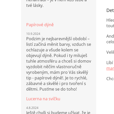
tvé lásky.
Det
Hle
Papírové dýně
tou
10.9.2024
And
Podzim je nejbarevnější období –
cel
listí začíná měnit barvy, vzduch se
ochlazuje a všude kolem se
Veli
objevují dýně. Pokud i ty miluješ
tuhle atmosféru a chceš si domov
Líb
vyzdobit něčím vlastnoručně
mar
vyrobeným, mám pro Vás skvělý
tip - papírové dýně!. Je to rychlé,
Chc
zábavné a skvělé i pro tvoření s
dětmi. Pusťme se do toho!
Lucerna na svíčku
4.8.2024
Ještě chvíli si budeme užívat, že je