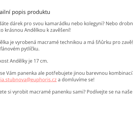
ailní popis produktu
dáte dárek pro svou kamarádku nebo kolegyni? Nebo drobnos
to krásnou Andělkou k zavěšení!
ělka je vyrobená macramé technikou a má šňůrku pro zavěš
ofánovém pytlíčku.
kost Andělky je 17 cm.
í se Vám panenka ale potřebujete jinou barevnou kombinaci
ia.stubnova@euphoris.cz
a domluvíme se!
ete si vyrobit macramé panenku sami? Podívejte se na naš