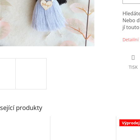
Hledát
Nebo dr
jí tout
Detailní
TISK
sející produkty
Výprodej