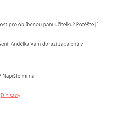
t pro oblíbenou paní učitelku? Potěšte jí
ení. Andělka Vám dorazí zabalená v
? Napište mi na
e
DIY sady
.