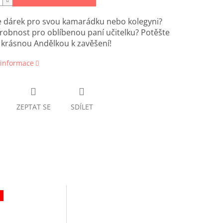
e dárek pro svou kamarádku nebo kolegyni?
obnost pro oblíbenou paní učitelku? Potěšte
o krásnou Andělkou k zavěšení!
 informace
ZEPTAT SE
SDÍLET