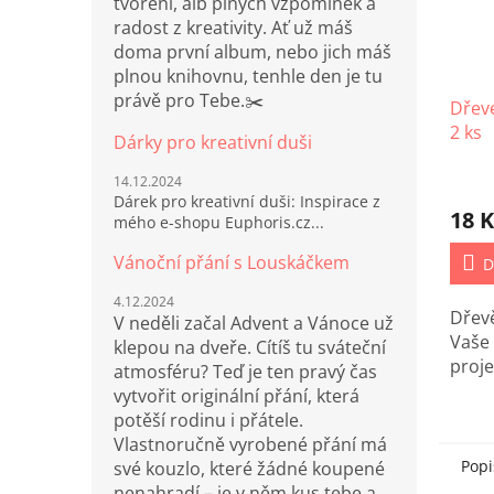
tvoření, alb plných vzpomínek a
radost z kreativity. Ať už máš
doma první album, nebo jich máš
plnou knihovnu, tenhle den je tu
právě pro Tebe.✂️
Dřev
2 ks
Dárky pro kreativní duši
14.12.2024
Dárek pro kreativní duši: Inspirace z
18 K
mého e-shopu Euphoris.cz...
Vánoční přání s Louskáčkem
D
4.12.2024
Dřev
V neděli začal Advent a Vánoce už
Vaše
klepou na dveře. Cítíš tu sváteční
proje
atmosféru? Teď je ten pravý čas
vytvořit originální přání, která
potěší rodinu i přátele.
Vlastnoručně vyrobené přání má
Popi
své kouzlo, které žádné koupené
nenahradí – je v něm kus tebe a