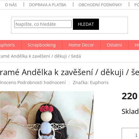
O NÁS
DOPRAVA A PLATBA
OBCHODNÍ PODMÍNKY
P
HLEDAT
uphoris
Scrapbooking
Home Decor
Ostatní
H
amé Andělka k zavěšení / děkuji / šedá
ramé Andělka k zavěšení / děkuji / š
né
dnoceno
Podrobnosti hodnocení
Značka:
Euphoris
ení
220
tu
Měrná
Skla
cena:
ek.