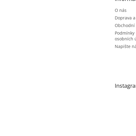
í
O nás
Doprava a
Obchodní
Podmínky 
osobních 
Napište 
Instagr