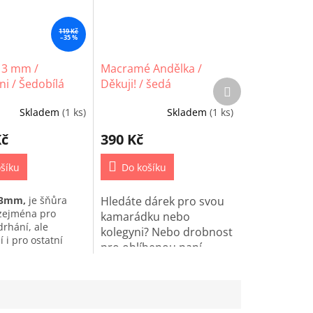
119 Kč
–35 %
 3 mm /
Macramé Andělka /
i / Šedobílá
Děkuji! / šedá
Další
produkt
Skladem
(1 ks)
Skladem
(1 ks)
Kč
390 Kč
šíku
Do košíku
 3mm,
je šňůra
Hledáte dárek pro svou
zejména pro
kamarádku nebo
drhání, ale
kolegyni? Nebo drobnost
í i pro ostatní
pro oblíbenou paní
 macrame.
učitelku? Potěšte jí touto
krásnou Andělkou k
zavěšení!