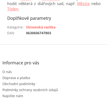
hodit některá z diářových sad, např.
Měsíce
nebo
Týden
.
Doplňkové parametry
Kategorie
:
Slovenská razítka
EAN
:
0630606747803
Z
á
p
a
Informace pro vás
t
O nás
í
Doprava a platba
Obchodní podmínky
Podmínky ochrany osobních údajů
Napište nám