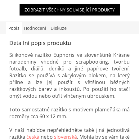
ZOBRAZIT VŠECHNY SOUVISEJÍCÍ PRODUKTY
Popis
Hodnocení
Diskuze
Detailní popis produktu
Silikonové razítko Euphoris ve slovenštině Krásne
narodeniny vhodné pro scrapbooking, tvorbu
fotoalb, diářů, deníků a jiné papírové tvoření.
Razítko se používá s akrylovým blokem, na který
přilne a lze jej použít s většinou běžných
razítkových barev a inkoustů. Po použití ho stačí
omýt vodou nebo otřít vlhčeným ubrouskem.
Toto samostatné razítko s motivem plameňáka má
rozměry cca 60 x 12 mm.
V naší nabídce nepřehlédněte také jiná jednotlivá
razítka
česká
nebo
slovenská
. Mohla by se vám také