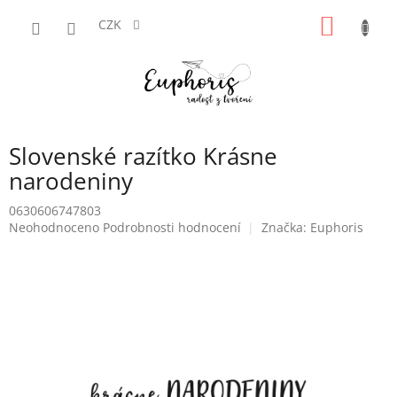
Přejít
NÁKUP
na
CZK
obsah
KOŠÍK
Slovenské razítko Krásne
narodeniny
0630606747803
Průměrné
Neohodnoceno
Podrobnosti hodnocení
Značka:
Euphoris
hodnocení
produktu
je
0,0
z
5
hvězdiček.