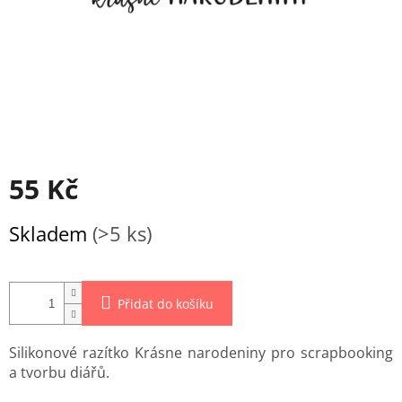
55 Kč
Měrná
Skladem
(>5 ks)
cena:
Přidat do košíku
Silikonové razítko Krásne narodeniny pro scrapbooking
a tvorbu diářů.