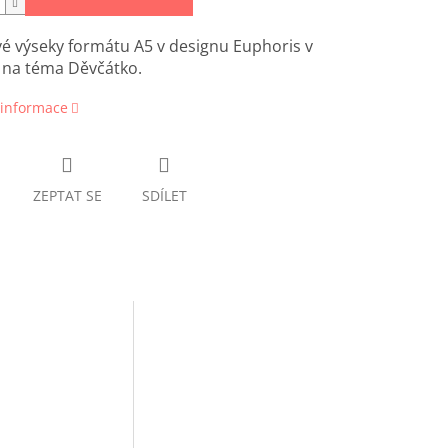
é výseky formátu A5 v designu Euphoris v
ě na téma Děvčátko.
 informace
ZEPTAT SE
SDÍLET