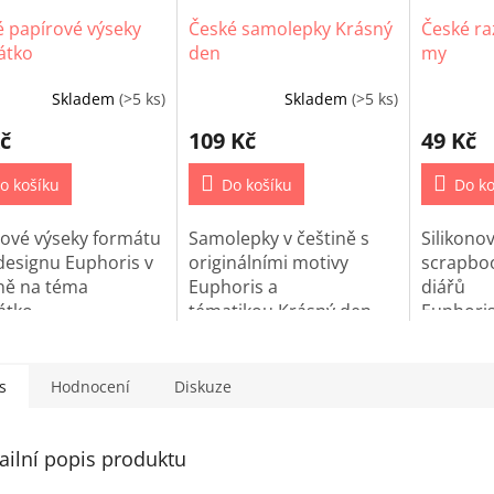
 papírové výseky
České samolepky Krásný
České ra
átko
den
my
Skladem
(>5 ks)
Skladem
(>5 ks)
Průměrné
hodnocení
č
109 Kč
49 Kč
produktu
je
o košíku
5,0
Do košíku
Do ko
z
5
rové výseky formátu
Samolepky v češtině s
Silikon
hvězdiček.
designu Euphoris v
originálními motivy
scrapbo
ně na téma
Euphoris a
diářů
átko.
tématikou
Krásný den.
Euphori
češtině.
s
Hodnocení
Diskuze
ailní popis produktu