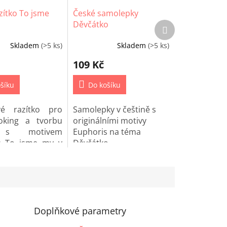
zítko To jsme
České samolepky
Děvčátko
Další
produkt
Skladem
(>5 ks)
Skladem
(>5 ks)
109 Kč
šíku
Do košíku
ové razítko pro
Samolepky v češtině s
oking a tvorbu
originálními motivy
 s motivem
Euphoris na téma
s To jsme my v
Děvčátko.
Doplňkové parametry