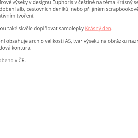
írové výseky v designu Euphoris v češtině na téma Krásný s
dobení alb, cestovních deníků, nebo při jiném scrapbookov
ativním tvoření.
ou také skvěle doplňovat samolepky
Krásný den
.
ení obsahuje arch o velikosti A5, tvar výseku na obrázku naz
dová kontura.
obeno v ČR.