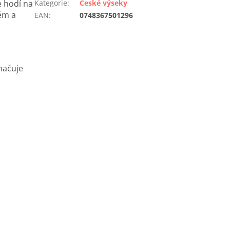
e hodí na
Kategorie
:
České výseky
ém a
EAN
:
0748367501296
načuje