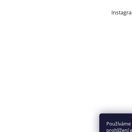
Instagr
Používáme 
prohlížení 