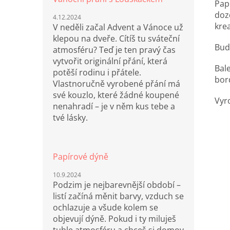
Pap
doz
4.12.2024
kre
V neděli začal Advent a Vánoce už
klepou na dveře. Cítíš tu sváteční
Bud
atmosféru? Teď je ten pravý čas
vytvořit originální přání, která
Bal
potěší rodinu i přátele.
bor
Vlastnoručně vyrobené přání má
své kouzlo, které žádné koupené
Vyr
nenahradí – je v něm kus tebe a
tvé lásky.
Papírové dýně
10.9.2024
Podzim je nejbarevnější období –
listí začíná měnit barvy, vzduch se
ochlazuje a všude kolem se
objevují dýně. Pokud i ty miluješ