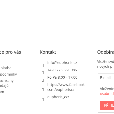
ce pro vás
Kontakt
Odebíra
Vložte sv
info
@
euphoris.cz
nových p
 platba
+420 773 661 986
 podmínky
Po-Pá 8:00 - 17:00
E-mail
ochrany
https://www.facebook.
údajů
Vložení
com/euphoriscz
nám
osobníc
euphoris_cz/
PŘIHL