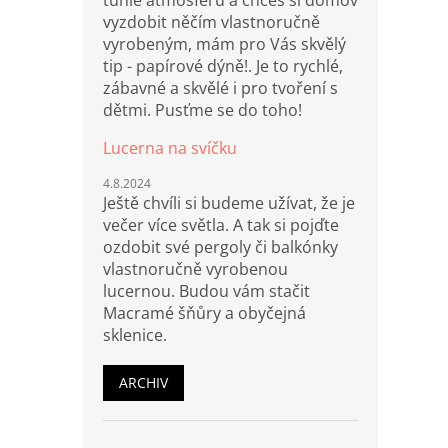
tuhle atmosféru a chceš si domov
vyzdobit něčím vlastnoručně
vyrobeným, mám pro Vás skvělý
tip - papírové dýně!. Je to rychlé,
zábavné a skvělé i pro tvoření s
dětmi. Pusťme se do toho!
Lucerna na svíčku
4.8.2024
Ještě chvíli si budeme užívat, že je
večer více světla. A tak si pojďte
ozdobit své pergoly či balkónky
vlastnoručně vyrobenou
lucernou. Budou vám stačit
Macramé šňůry a obyčejná
sklenice.
ARCHIV