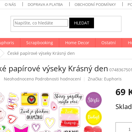
O NÁS
DOPRAVA A PLATBA
OBCHODNÍ PODMÍNKY
P
HLEDAT
uphoris
Scrapbooking
Home Decor
Ostatní
H
České papírové výseky Krásný den
ké papírové výseky Krásný den
074836750
Průměrné
Neohodnoceno
Podrobnosti hodnocení
Značka:
Euphoris
hodnocení
69 
produktu
je
0,0
Měrná
Skla
z
cena:
5
hvězdiček.