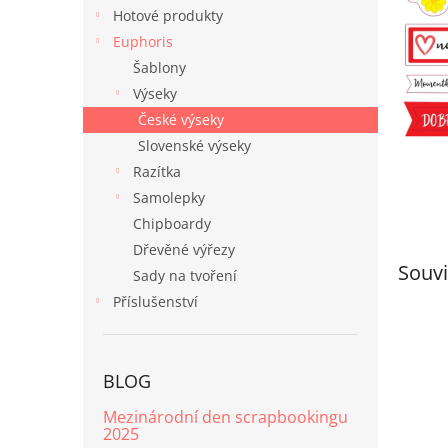
n
Hotové produkty
e
Euphoris
l
Šablony
Výseky
České výseky
Slovenské výseky
Razítka
Samolepky
Chipboardy
Dřevěné výřezy
Souvi
Sady na tvoření
Příslušenství
BLOG
Mezinárodní den scrapbookingu
2025