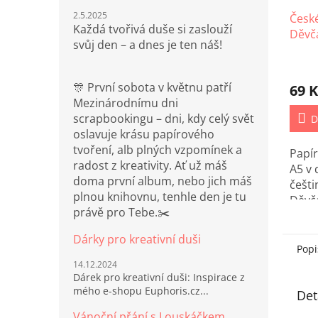
2.5.2025
České
Každá tvořivá duše si zaslouží
Děvč
svůj den – a dnes je ten náš!
🎊 První sobota v květnu patří
69 K
Mezinárodnímu dni
scrapbookingu – dni, kdy celý svět
D
oslavuje krásu papírového
tvoření, alb plných vzpomínek a
Papí
radost z kreativity. Ať už máš
A5 v 
doma první album, nebo jich máš
češti
plnou knihovnu, tenhle den je tu
Děvč
právě pro Tebe.✂️
Dárky pro kreativní duši
Popi
14.12.2024
Dárek pro kreativní duši: Inspirace z
mého e-shopu Euphoris.cz...
Det
Vánoční přání s Louskáčkem