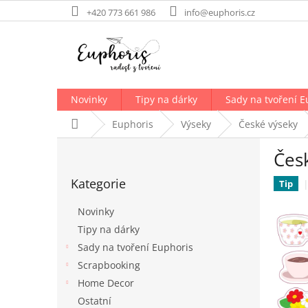
Přejít
+420 773 661 986
info@euphoris.cz
na
obsah
Novinky
Tipy na dárky
Sady na tvoření E
Domů
Euphoris
Výseky
České výseky
P
Čes
o
Přeskočit
s
Kategorie
kategorie
Tip
t
r
Novinky
a
Tipy na dárky
n
Sady na tvoření Euphoris
n
í
Scrapbooking
p
Home Decor
a
Ostatní