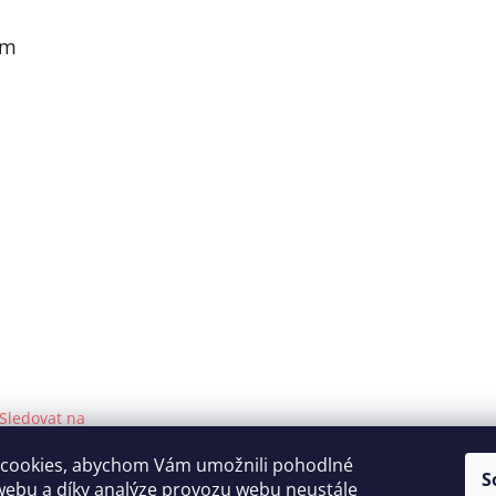
am
Sledovat na
Instagramu
cookies, abychom Vám umožnili pohodlné
S
webu a díky analýze provozu webu neustále