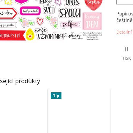
Papírov
češtin
Detailní
TISK
sející produkty
Tip