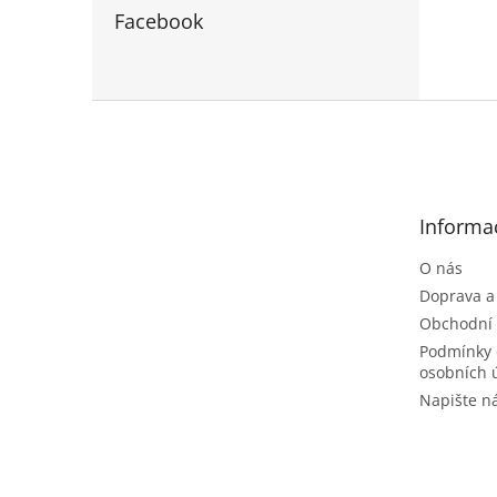
Facebook
Z
á
p
a
t
Informa
í
O nás
Doprava a
Obchodní
Podmínky 
osobních 
Napište 