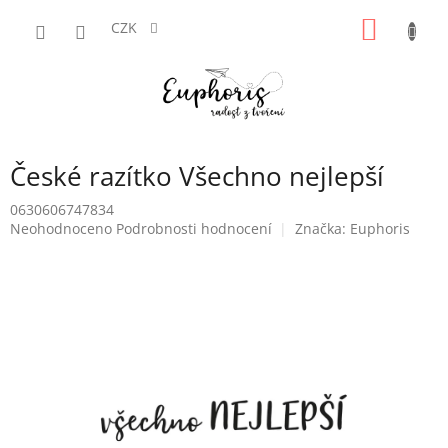
Přejít
NÁKUP
na
CZK
obsah
KOŠÍK
České razítko Všechno nejlepší
0630606747834
Průměrné
Neohodnoceno
Podrobnosti hodnocení
Značka:
Euphoris
hodnocení
produktu
je
0,0
z
5
hvězdiček.