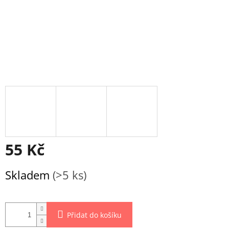
55 Kč
Měrná
Skladem
(>5 ks)
cena:
Přidat do košíku