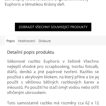
Euphoris a tématikou
Krásny deň.
ZOBRAZIT VŠECHNY SOUVISEJÍCÍ PRODUKTY
Popis
Hodnocení
Diskuze
Detailní popis produktu
Silikonové razítko Euphoris v češtině Všechno
nejlepší vhodné pro scrapbooking, tvorbu fotoalb,
diářů, deníků a jiné papírové tvoření. Razítko se
používá s akrylovým blokem, na který přilne a lze jej
použít s většinou běžných razítkových barev a
inkoustů. Po použití ho stačí omýt vodou nebo otřít
vlhčeným ubrouskem.
Toto samostatné razítko má rozměry cca 62 x 12