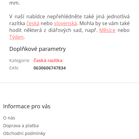
mm.
V naší nabídce nepřehlédněte také jiná jednotlivá
razítka
česká
nebo
slovenská
. Mohla by se vám také
hodit některá z diářových sad, např.
Měsíce
nebo
Týden
.
Doplňkové parametry
Kategorie
:
Česká razítka
EAN
:
0630606747834
Z
á
p
a
Informace pro vás
t
O nás
í
Doprava a platba
Obchodní podmínky