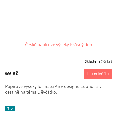
České papírové výseky Krásný den
Skladem
(>5 ks)
69 Kč
Do košíku
Papírové výseky formátu A5 v designu Euphoris v
češtině na téma Děvčátko.
Tip