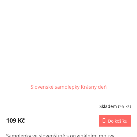
Slovenské samolepky Krásny deň
Skladem
(>5 ks)
109 Kč
Do košíku
Samolepky ve slovenštině s originálními motivy