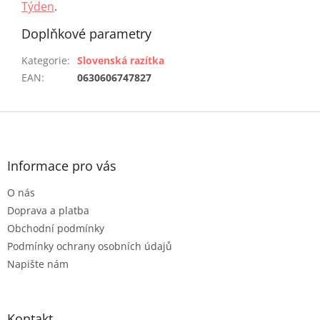
Týden
.
Doplňkové parametry
Kategorie
:
Slovenská razítka
EAN
:
0630606747827
Z
á
p
a
Informace pro vás
t
O nás
í
Doprava a platba
Obchodní podmínky
Podmínky ochrany osobních údajů
Napište nám
Kontakt