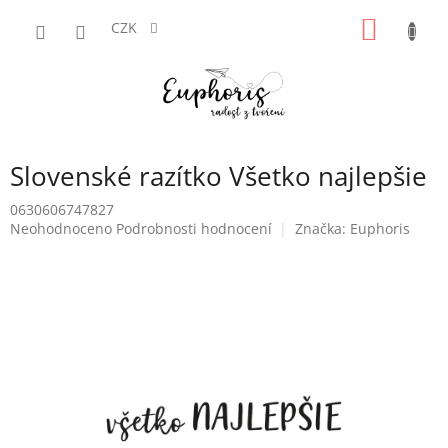
Přejít
NÁKUP
na
CZK
obsah
KOŠÍK
Slovenské razítko Všetko najlepšie
0630606747827
Průměrné
Neohodnoceno
Podrobnosti hodnocení
Značka:
Euphoris
hodnocení
produktu
je
0,0
z
5
hvězdiček.