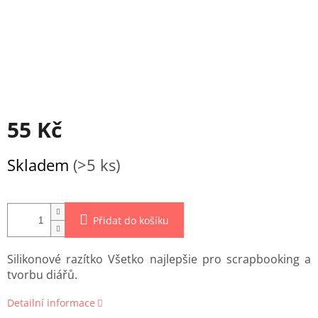
55 Kč
Měrná
Skladem
(>5 ks)
cena:
Přidat do košíku
Silikonové razítko Všetko najlepšie pro scrapbooking a
tvorbu diářů.
Detailní informace