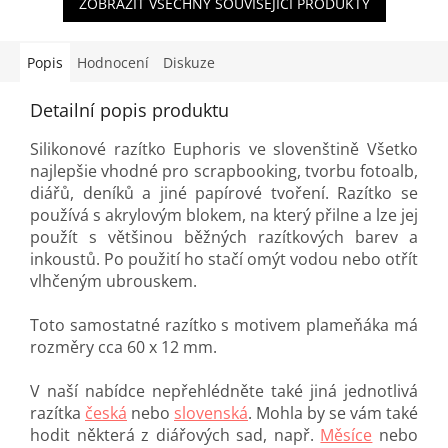
ZOBRAZIT VŠECHNY SOUVISEJÍCÍ PRODUKTY
Popis
Hodnocení
Diskuze
Detailní popis produktu
Silikonové razítko Euphoris ve slovenštině Všetko
najlepšie vhodné pro scrapbooking, tvorbu fotoalb,
diářů, deníků a jiné papírové tvoření. Razítko se
používá s akrylovým blokem, na který přilne a lze jej
použít s většinou běžných razítkových barev a
inkoustů. Po použití ho stačí omýt vodou nebo otřít
vlhčeným ubrouskem.
Toto samostatné razítko s motivem plameňáka má
rozměry cca 60 x 12 mm.
V naší nabídce nepřehlédněte také jiná jednotlivá
razítka
česká
nebo
slovenská
. Mohla by se vám také
hodit některá z diářových sad, např.
Měsíce
nebo