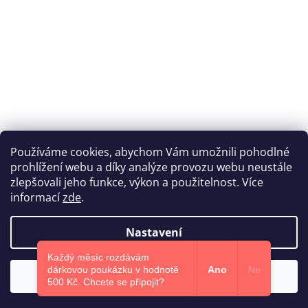
Používáme cookies, abychom Vám umožnili pohodlné
prohlížení webu a díky analýze provozu webu neustále
Katka Hromasová Foto
zlepšovali jeho funkce, výkon a použitelnost. Více
informací
zde
.
Nastavení
Vytvořil Shoptet
Každý měsíc rozdávám
dárkovou poukázku v hodnotě
Ano
Ne
Souhlasím
Copyright 2026
Euphoris.cz
. Všechna práva vyhrazena.
500 Kč.​ Chcete se připojit?