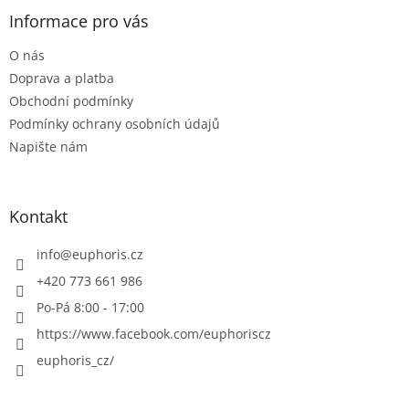
p
a
Informace pro vás
t
O nás
í
Doprava a platba
Obchodní podmínky
Podmínky ochrany osobních údajů
Napište nám
Kontakt
info
@
euphoris.cz
+420 773 661 986
Po-Pá 8:00 - 17:00
https://www.facebook.com/euphoriscz
euphoris_cz/