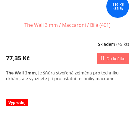
119 Kč
–35 %
The Wall 3 mm / Maccaroni / Bílá (401)
Skladem
(>5 ks)
77,35 Kč
Do košíku
The Wall 3mm,
je šňůra stvořená zejména pro techniku
drhání, ale využijete jí i pro ostatní techniky macrame.
Výprodej