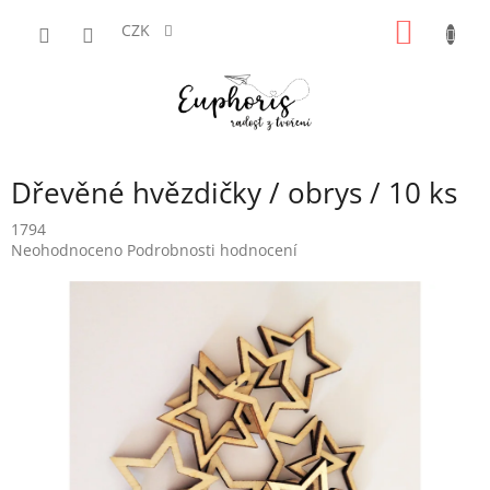
Přejít
NÁKUP
na
CZK
obsah
KOŠÍK
Dřevěné hvězdičky / obrys / 10 ks
1794
Průměrné
Neohodnoceno
Podrobnosti hodnocení
hodnocení
produktu
je
0,0
z
5
hvězdiček.