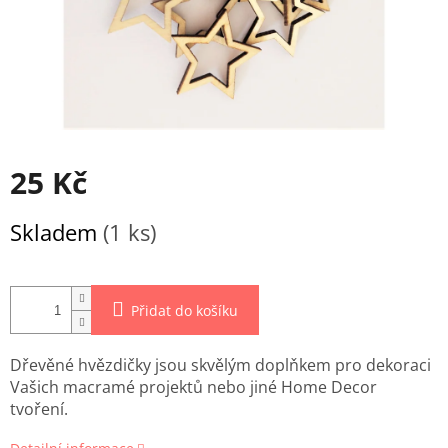
25 Kč
Měrná
Skladem
(1 ks)
cena:
Přidat do košíku
Dřevěné hvězdičky jsou skvělým doplňkem pro dekoraci
Vašich macramé projektů nebo jiné Home Decor
tvoření.