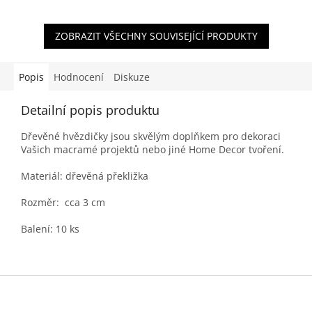
ZOBRAZIT VŠECHNY SOUVISEJÍCÍ PRODUKTY
Popis
Hodnocení
Diskuze
Detailní popis produktu
Dřevěné hvězdičky jsou skvělým doplňkem pro dekoraci
Vašich macramé projektů nebo jiné Home Decor tvoření.
Materiál: dřevěná překližka
Rozměr: cca 3 cm
Balení: 10 ks
Z
á