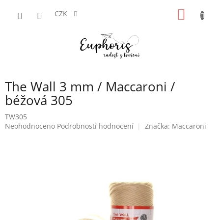
Přejít
NÁKUP
na
CZK
obsah
KOŠÍK
The Wall 3 mm / Maccaroni /
béžová 305
TW305
Průměrné
Neohodnoceno
Podrobnosti hodnocení
Značka:
Maccaroni
hodnocení
produktu
je
0,0
z
5
hvězdiček.