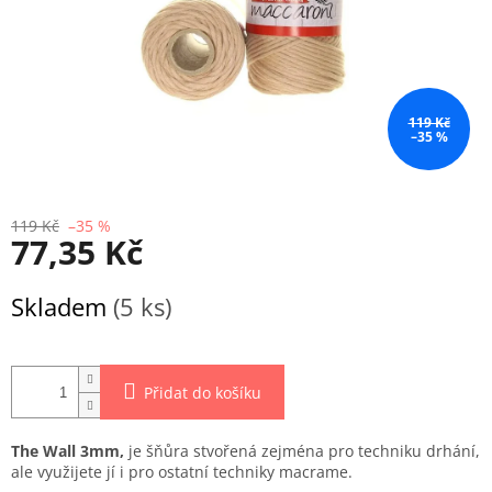
119 Kč
–35 %
119 Kč
–35 %
77,35 Kč
Měrná
Skladem
(5 ks)
cena:
Přidat do košíku
The Wall 3mm,
je šňůra stvořená zejména pro techniku drhání,
ale využijete jí i pro ostatní techniky macrame.