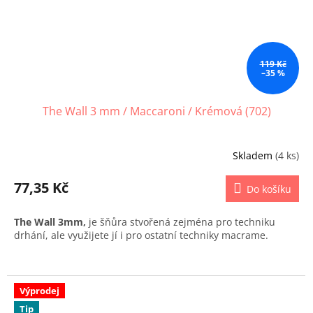
119 Kč
–35 %
The Wall 3 mm / Maccaroni / Krémová (702)
Skladem
(4 ks)
77,35 Kč
Do košíku
The Wall 3mm,
je šňůra stvořená zejména pro techniku
drhání, ale využijete jí i pro ostatní techniky macrame.
Výprodej
Tip