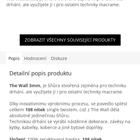
drhání, ale využijete jí i pro ostatní techniky macrame.
ZOBRAZIT VŠECHNY SOUVISEJÍCÍ PRODUKTY
Popis
Hodnocení
Diskuze
Detailní popis produktu
The Wall 3mm,
je šňůra stvořená zejména pro techniku
drhání, ale využijete jí i pro ostatní techniky macrame.
Díky inovativnímu výrobnímu procesu, se povedlo splést
celkem
108 nitek
single twistem, což z The Wall dělá
absolutně jedinečnou šňůru.
Technikou drhání se vyrábí nástěnné dekorace, závěsy na
kytky, kabelky, koberce a jiné bytové doplňky.
Složení:
100% recyklovaná bavlna,
108 nitek