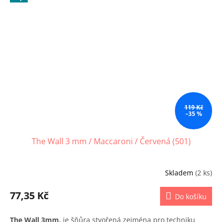
119 Kč
–35 %
The Wall 3 mm / Maccaroni / Červená (501)
Skladem
(2 ks)
77,35 Kč
Do košíku
The Wall 3mm,
je šňůra stvořená zejména pro techniku