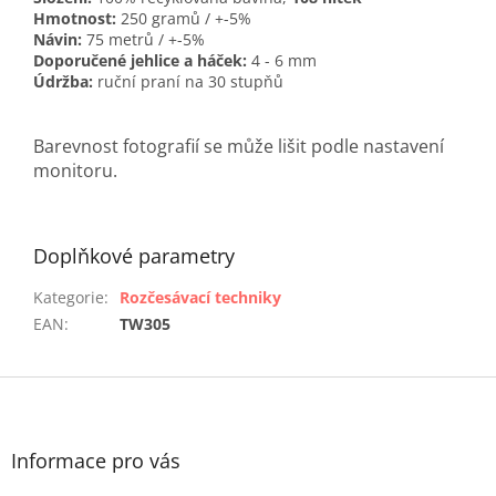
Hmotnost:
250 gramů / +-5%
Návin:
75 metrů / +-5%
Doporučené jehlice a háček:
4 - 6 mm
Údržba:
ruční praní na 30 stupňů
Barevnost fotografií se může lišit podle nastavení
monitoru.
Doplňkové parametry
Kategorie
:
Rozčesávací techniky
EAN
:
TW305
Z
á
p
a
Informace pro vás
t