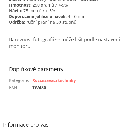
Hmotnost:
250 gramů / +-5%
Návin:
75 metrů / +-5%
Doporučené jehlice a háček:
4 - 6 mm
Údržba:
ruční praní na 30 stupňů
Barevnost fotografií se může lišit podle nastavení
monitoru.
Doplňkové parametry
Kategorie
:
Rozčesávací techniky
EAN
:
TW480
Z
á
p
a
Informace pro vás
t