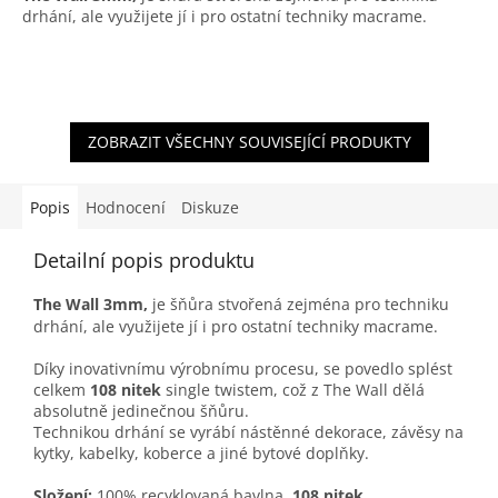
drhání, ale využijete jí i pro ostatní techniky macrame.
ZOBRAZIT VŠECHNY SOUVISEJÍCÍ PRODUKTY
Popis
Hodnocení
Diskuze
Detailní popis produktu
The Wall 3mm,
je šňůra stvořená zejména pro techniku
drhání, ale využijete jí i pro ostatní techniky macrame.
Díky inovativnímu výrobnímu procesu, se povedlo splést
celkem
108 nitek
single twistem, což z The Wall dělá
absolutně jedinečnou šňůru.
Technikou drhání se vyrábí nástěnné dekorace, závěsy na
kytky, kabelky, koberce a jiné bytové doplňky.
Složení:
100% recyklovaná bavlna,
108 nitek