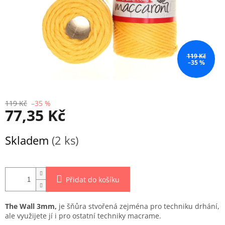
119 Kč
–35 %
119 Kč
–35 %
77,35 Kč
Měrná
Skladem
(2 ks)
cena:
Přidat do košíku
The Wall 3mm,
je šňůra stvořená zejména pro techniku drhání,
ale využijete jí i pro ostatní techniky macrame.