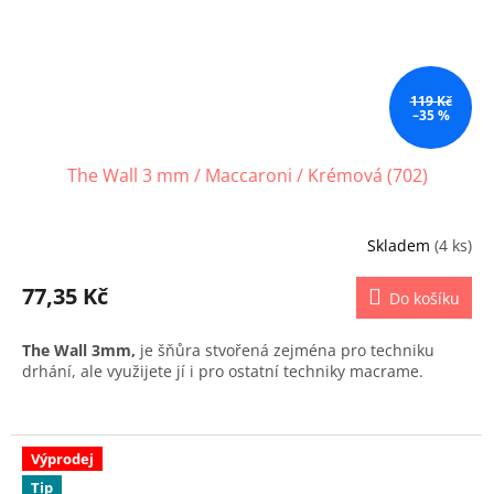
119 Kč
–35 %
The Wall 3 mm / Maccaroni / Krémová (702)
Skladem
(4 ks)
77,35 Kč
Do košíku
The Wall 3mm,
je šňůra stvořená zejména pro techniku
drhání, ale využijete jí i pro ostatní techniky macrame.
Výprodej
Tip