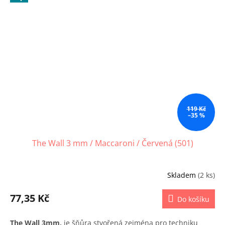
119 Kč
–35 %
The Wall 3 mm / Maccaroni / Červená (501)
Skladem
(2 ks)
77,35 Kč
Do košíku
The Wall 3mm,
je šňůra stvořená zejména pro techniku