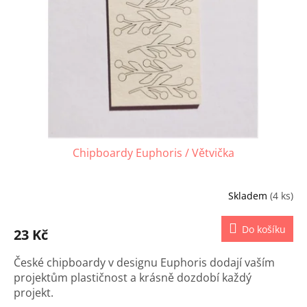
p
r
o
d
u
k
t
ů
Chipboardy Euphoris / Větvička
Skladem
(4 ks)
Do košíku
23 Kč
České chipboardy v designu Euphoris dodají vaším
projektům plastičnost a krásně dozdobí každý
projekt.