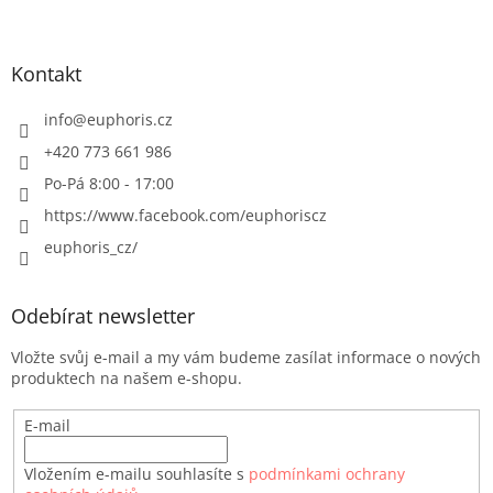
s
u
Kontakt
info
@
euphoris.cz
+420 773 661 986
Po-Pá 8:00 - 17:00
https://www.facebook.com/euphoriscz
euphoris_cz/
Odebírat newsletter
Vložte svůj e-mail a my vám budeme zasílat informace o nových
produktech na našem e-shopu.
E-mail
Vložením e-mailu souhlasíte s
podmínkami ochrany