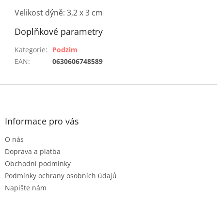
Velikost dýně: 3,2 x 3 cm
Doplňkové parametry
Kategorie
:
Podzim
EAN
:
0630606748589
Z
á
p
a
Informace pro vás
t
O nás
í
Doprava a platba
Obchodní podmínky
Podmínky ochrany osobních údajů
Napište nám