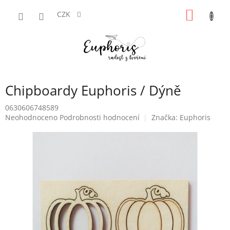
Přejít
NÁKUP
na
CZK
obsah
KOŠÍK
Chipboardy Euphoris / Dýně
0630606748589
Průměrné
Neohodnoceno
Podrobnosti hodnocení
Značka:
Euphoris
hodnocení
produktu
je
0,0
z
5
hvězdiček.