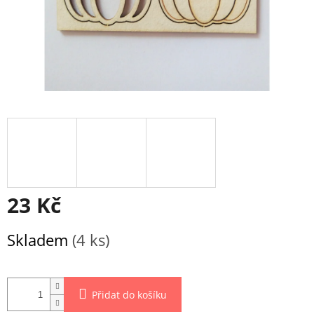
23 Kč
Měrná
Skladem
(4 ks)
cena:
Přidat do košíku