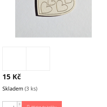
15 Kč
Měrná
Skladem
(3 ks)
cena: