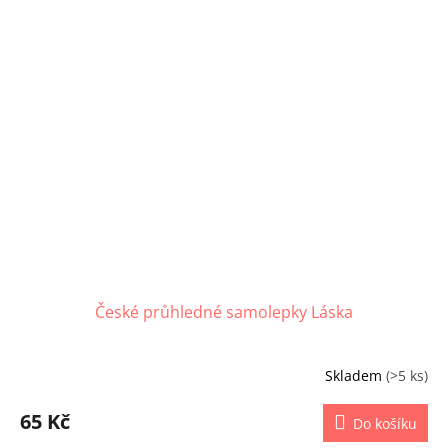
České průhledné samolepky Láska
Skladem
(>5 ks)
65 Kč
Do košíku