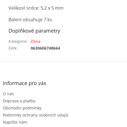
Velikost srdce: 5,2 x 5 mm
Balení obsahuje 7 ks.
Doplňkové parametry
Kategorie
:
Zima
EAN
:
0630606748664
Z
á
p
a
Informace pro vás
t
O nás
í
Doprava a platba
Obchodní podmínky
Podmínky ochrany osobních údajů
Napište nám