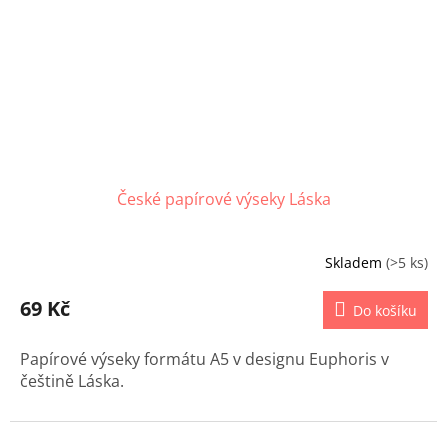
České papírové výseky Láska
Skladem
(>5 ks)
69 Kč
Do košíku
Papírové výseky formátu A5 v designu Euphoris v
češtině Láska.