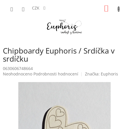
Přejít
NÁKUP
na
CZK
obsah
KOŠÍK
Chipboardy Euphoris / Srdíčka v
srdíčku
0630606748664
Průměrné
Neohodnoceno
Podrobnosti hodnocení
Značka:
Euphoris
hodnocení
produktu
je
0,0
z
5
hvězdiček.