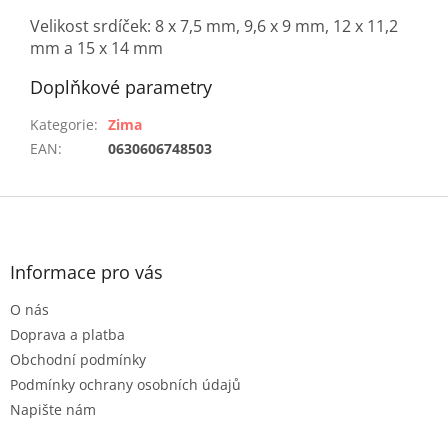
Velikost srdíček: 8 x 7,5 mm, 9,6 x 9 mm, 12 x 11,2
mm a 15 x 14 mm
Doplňkové parametry
Kategorie
:
Zima
EAN
:
0630606748503
Z
á
p
a
Informace pro vás
t
O nás
í
Doprava a platba
Obchodní podmínky
Podmínky ochrany osobních údajů
Napište nám