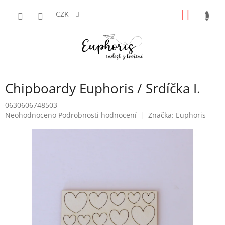
Přejít
NÁKUP
na
CZK
obsah
KOŠÍK
Chipboardy Euphoris / Srdíčka I.
0630606748503
Průměrné
Neohodnoceno
Podrobnosti hodnocení
Značka:
Euphoris
hodnocení
produktu
je
0,0
z
5
hvězdiček.