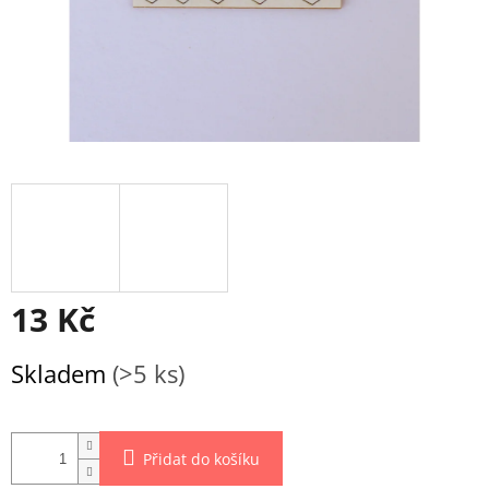
13 Kč
Měrná
Skladem
(>5 ks)
cena:
Přidat do košíku