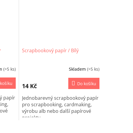
ý
Scrapbookový papír / Bílý
em
(>5 ks)
Skladem
(>5 ks)
košíku
Do košíku
14 Kč
ý papír
Jednobarevný scrapbookový papír
ing,
pro scrapbooking, cardmaking,
rové
výrobu alb nebo další papírové
projekty.