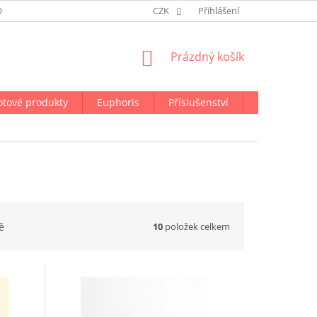
ODMÍNKY OCHRANY OSOBNÍCH ÚDAJŮ
CZK
NAPIŠTE NÁM
Přihlášení
NÁKUPNÍ
Prázdný košík
KOŠÍK
otové produkty
Euphoris
Příslušenství
Doprava a p
10
položek celkem
ě