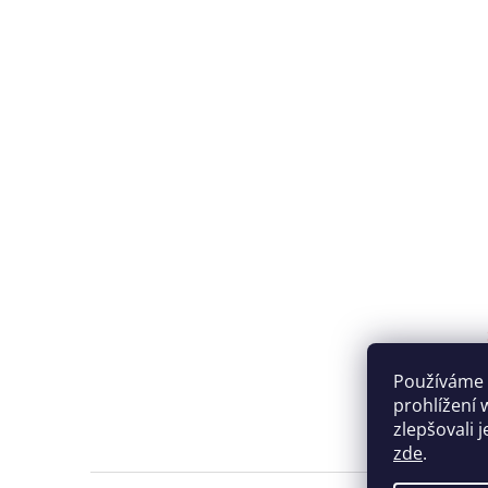
Používáme 
prohlížení 
zlepšovali 
zde
.