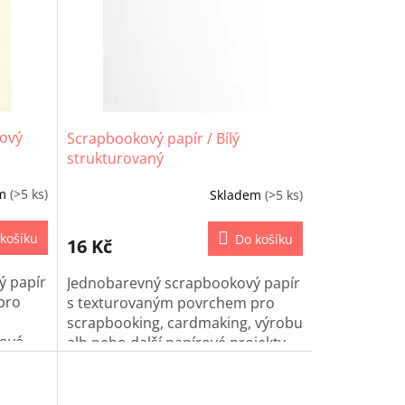
mový
Scrapbookový papír / Bílý
strukturovaný
em
(>5 ks)
Skladem
(>5 ks)
košíku
Do košíku
16 Kč
ý papír
Jednobarevný scrapbookový papír
pro
s texturovaným povrchem pro
scrapbooking, cardmaking, výrobu
rové
alb nebo další papírové projekty.