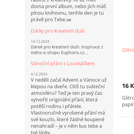
doma první album, nebo jich máš
plnou knihovnu, tenhle den je tu
právě pro Tebe.✂️
Dárky pro kreativní duši
14.12.2024
Dárek pro kreativní duši: Inspirace z
Glitr
mého e-shopu Euphoris.cz...
Vánoční přání s Louskáčkem
4.12.2024
V neděli začal Advent a Vánoce už
16 K
klepou na dveře. Cítíš tu sváteční
atmosféru? Teď je ten pravý čas
Glitr
vytvořit originální přání, která
papí
potěší rodinu i přátele.
Vlastnoručně vyrobené přání má
své kouzlo, které žádné koupené
nenahradí – je v něm kus tebe a
tvé lásky.