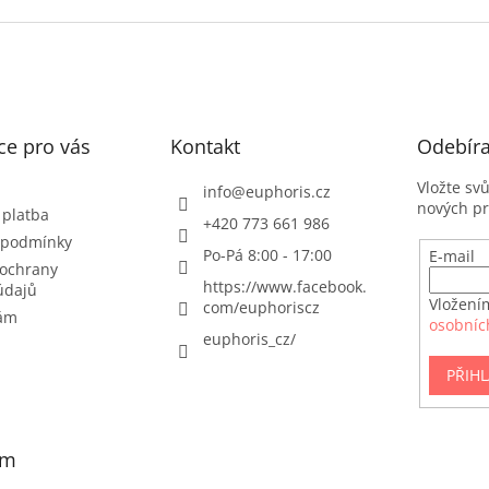
v
l
á
d
a
c
í
ce pro vás
Kontakt
Odebíra
p
r
Vložte sv
info
@
euphoris.cz
v
nových p
 platba
+420 773 661 986
k
 podmínky
y
Po-Pá 8:00 - 17:00
E-mail
v
ochrany
ý
https://www.facebook.
údajů
Vložení
p
com/euphoriscz
nám
osobníc
i
euphoris_cz/
s
u
PŘIHL
am