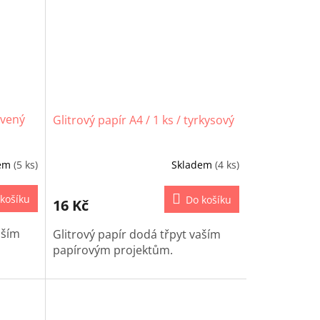
rvený
Glitrový papír A4 / 1 ks / tyrkysový
dem
(5 ks)
Skladem
(4 ks)
košíku
Do košíku
16 Kč
aším
Glitrový papír dodá třpyt vaším
papírovým projektům.