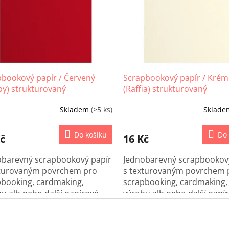
pbookový papír / Červený
Scrapbookový papír / Kré
py) strukturovaný
(Raffia) strukturovaný
Skladem
(>5 ks)
Sklad
Do košíku
Do 
č
16 Kč
obarevný scrapbookový papír
Jednobarevný scrapbookov
xturovaným povrchem pro
s texturovaným povrchem 
pbooking, cardmaking,
scrapbooking, cardmaking,
u alb nebo další papírové
výrobu alb nebo další papí
kty.
projekty.