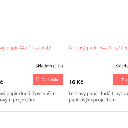
ový papír A4 / 1 ks / zlatý
Glitrový papír A4 / 1 ks / če
Skladem
(5 ks)
Skla
Do košíku
Do 
č
16 Kč
ový papír dodá třpyt vaším
Glitrový papír dodá třpyt v
rovým projektům.
papírovým projektům.