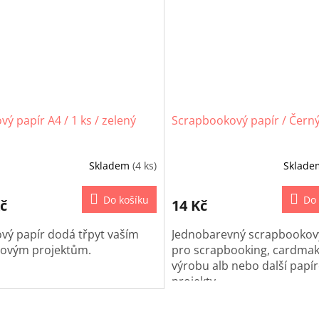
ový papír A4 / 1 ks / zelený
Scrapbookový papír / Čern
Skladem
(4 ks)
Sklad
Do košíku
Do 
č
14 Kč
ový papír dodá třpyt vaším
Jednobarevný scrapbookov
rovým projektům.
pro scrapbooking, cardmak
výrobu alb nebo další papí
projekty.