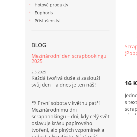
i
r
n
Hotové produkty
s
o
e
p
Euphoris
d
l
r
u
Příslušenství
o
k
d
t
u
ů
BLOG
Scra
k
(Pop
t
Mezinárodní den scrapbookingu
ů
2025
2.5.2025
Každá tvořivá duše si zaslouží
16 K
svůj den – a dnes je ten náš!
Jedn
s te
🎊 První sobota v květnu patří
scra
Mezinárodnímu dni
výrob
scrapbookingu – dni, kdy celý svět
proje
oslavuje krásu papírového
tvoření, alb plných vzpomínek a
radost z kreativity. Ať už máš