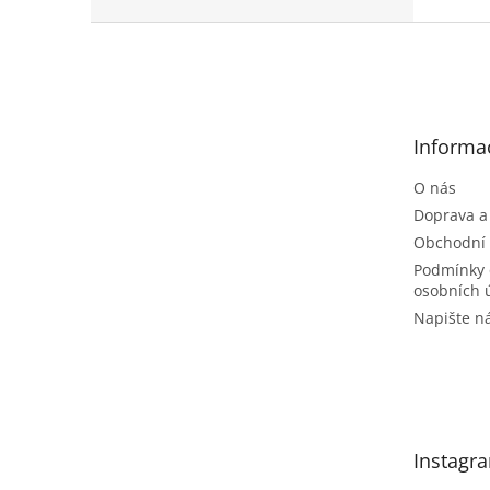
Z
á
p
a
t
Informa
í
O nás
Doprava a
Obchodní
Podmínky 
osobních 
Napište 
Instagr