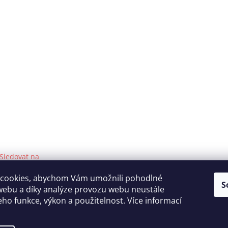
Sledovat na
Instagramu
cookies, abychom Vám umožnili pohodlné
S
webu a díky analýze provozu webu neustále
Katka Hromasová Foto
jeho funkce, výkon a použitelnost. Více informací