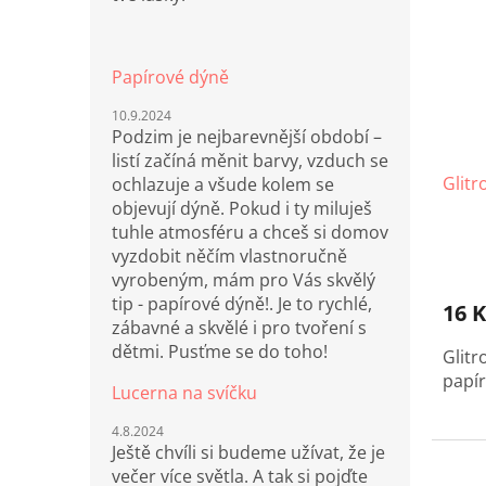
Papírové dýně
10.9.2024
Podzim je nejbarevnější období –
listí začíná měnit barvy, vzduch se
Glitr
ochlazuje a všude kolem se
objevují dýně. Pokud i ty miluješ
tuhle atmosféru a chceš si domov
vyzdobit něčím vlastnoručně
vyrobeným, mám pro Vás skvělý
tip - papírové dýně!. Je to rychlé,
16 K
zábavné a skvělé i pro tvoření s
dětmi. Pusťme se do toho!
Glitr
papí
Lucerna na svíčku
4.8.2024
Ještě chvíli si budeme užívat, že je
večer více světla. A tak si pojďte