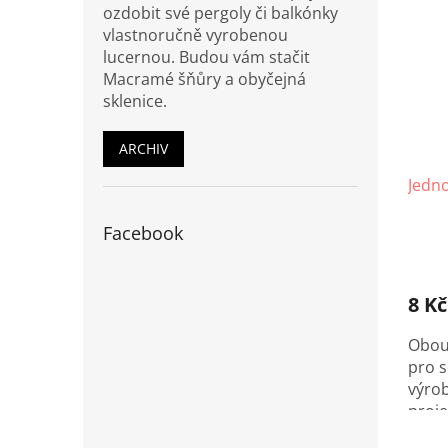
ozdobit své pergoly či balkónky
vlastnoručně vyrobenou
lucernou. Budou vám stačit
Macramé šňůry a obyčejná
sklenice.
ARCHIV
Jedno
Facebook
8 Kč
Obou
pro 
výrob
proje