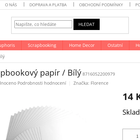
O NÁS
DOPRAVA A PLATBA
OBCHODNÍ PODMÍNKY
P
HLEDAT
uphoris
Scrapbooking
Home Decor
Ostatní
H
ílý
pbookový papír / Bílý
8716052200979
né
dnoceno
Podrobnosti hodnocení
Značka:
Florence
ení
14 
tu
Měrná
Skla
cena:
ek.