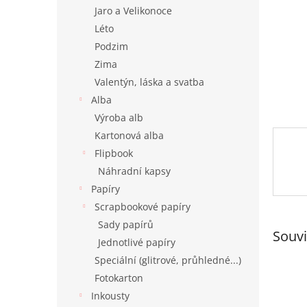
n
Jaro a Velikonoce
e
Léto
l
Podzim
Zima
Valentýn, láska a svatba
Alba
Výroba alb
Kartonová alba
Flipbook
Náhradní kapsy
Papíry
Scrapbookové papíry
Sady papírů
Souvi
Jednotlivé papíry
Speciální (glitrové, průhledné...)
Fotokarton
Inkousty