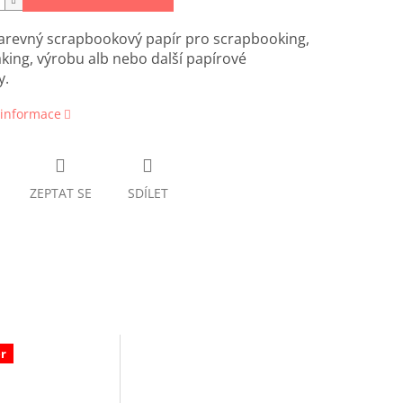
arevný scrapbookový papír pro scrapbooking,
ing, výrobu alb nebo další papírové
y.
 informace
ZEPTAT SE
SDÍLET
r