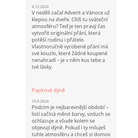
4.12.2024
V neděli začal Advent a Vánoce už
klepou na dveře. Cítíš tu sváteční
atmosféru? Teď je ten pravý čas
vytvořit originální přání, která
potěší rodinu i přátele.
Vlastnoručně vyrobené přání má
své kouzlo, které žádné koupené
nenahradí – je v něm kus tebe a
tvé lásky.
Papírové dýně
10.9.2024
Podzim je nejbarevnější období –
listí začíná měnit barvy, vzduch se
ochlazuje a všude kolem se
objevují dýně. Pokud i ty miluješ
tuhle atmosféru a chceš si domov