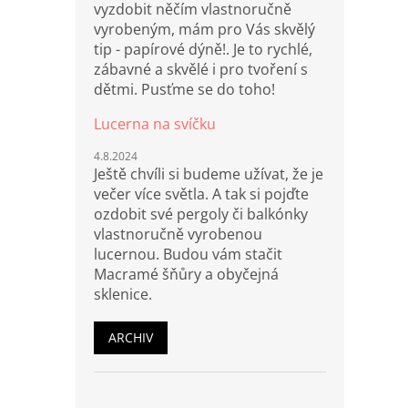
vyzdobit něčím vlastnoručně
vyrobeným, mám pro Vás skvělý
tip - papírové dýně!. Je to rychlé,
zábavné a skvělé i pro tvoření s
dětmi. Pusťme se do toho!
Lucerna na svíčku
4.8.2024
Ještě chvíli si budeme užívat, že je
večer více světla. A tak si pojďte
ozdobit své pergoly či balkónky
vlastnoručně vyrobenou
lucernou. Budou vám stačit
Macramé šňůry a obyčejná
sklenice.
ARCHIV