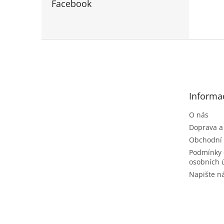
Facebook
Z
á
p
a
t
Informa
í
O nás
Doprava a
Obchodní
Podmínky 
osobních 
Napište 