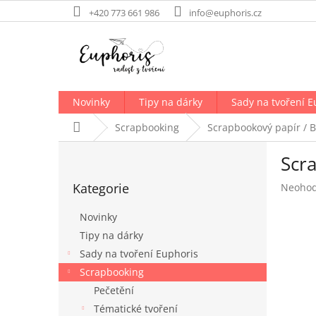
Přejít
+420 773 661 986
info@euphoris.cz
na
obsah
Novinky
Tipy na dárky
Sady na tvoření E
Domů
Scrapbooking
Scrapbookový papír / B
P
Scra
o
Přeskočit
s
Kategorie
Průměr
Neoho
kategorie
t
hodnoc
r
produk
Novinky
a
je
Tipy na dárky
n
0,0
Sady na tvoření Euphoris
z
n
5
í
Scrapbooking
hvězdič
p
Pečetění
a
Tématické tvoření