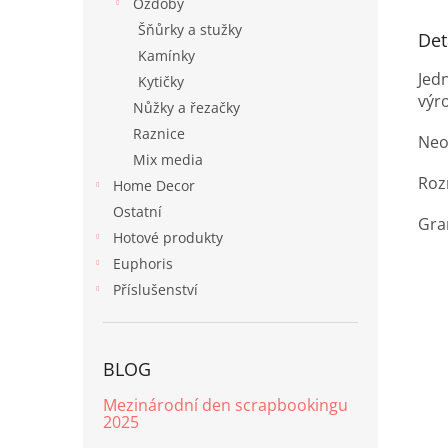
Ozdoby
Šňůrky a stužky
Det
Kamínky
Jed
Kytičky
výr
Nůžky a řezačky
Raznice
Neo
Mix media
Roz
Home Decor
Ostatní
Gra
Hotové produkty
Euphoris
Příslušenství
BLOG
Mezinárodní den scrapbookingu
2025