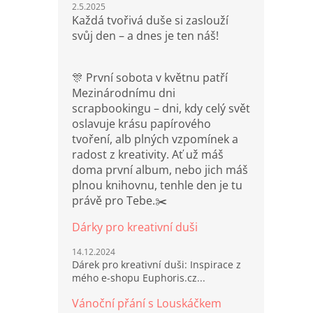
2.5.2025
Každá tvořivá duše si zaslouží
svůj den – a dnes je ten náš!
🎊 První sobota v květnu patří
Mezinárodnímu dni
scrapbookingu – dni, kdy celý svět
oslavuje krásu papírového
tvoření, alb plných vzpomínek a
radost z kreativity. Ať už máš
doma první album, nebo jich máš
plnou knihovnu, tenhle den je tu
právě pro Tebe.✂️
Dárky pro kreativní duši
14.12.2024
Dárek pro kreativní duši: Inspirace z
mého e-shopu Euphoris.cz...
Vánoční přání s Louskáčkem