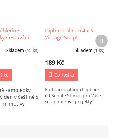
růhledné
Flipbook album 4 x 6 -
ky Cestování
Vintage Script
Další
produkt
Skladem
(>5 ks)
Skladem
(1 ks)
189 Kč
šíku
Do košíku
né samolepky
Kartónové album Flipbook
od Simple Stories pro Vaše
ý den v češtině s
scrapbookové projekty.
ními motivy
.