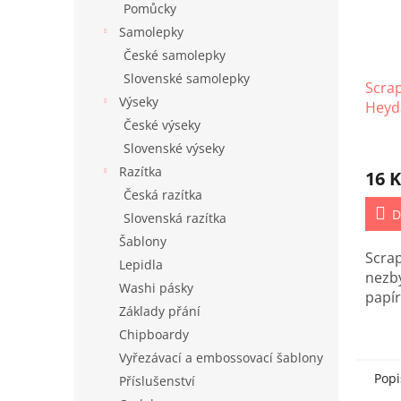
Pomůcky
Samolepky
České samolepky
Slovenské samolepky
Scrap
Výseky
Heyda
České výseky
Slovenské výseky
Razítka
16 K
Česká razítka
D
Slovenská razítka
Šablony
Scrap
Lepidla
nezby
Washi pásky
papír
Základy přání
Chipboardy
Vyřezávací a embossovací šablony
Popi
Příslušenství