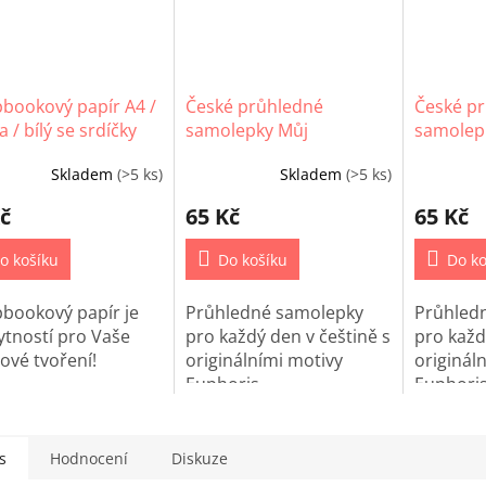
bookový papír A4 /
České průhledné
České p
 / bílý se srdíčky
samolepky Můj
samolep
neobyčejný den
Skladem
(>5 ks)
Skladem
(>5 ks)
č
65 Kč
65 Kč
o košíku
Do košíku
Do ko
bookový papír je
Průhledné samolepky
Průhled
tností pro Vaše
pro každý den v češtině s
pro každ
ové tvoření!
originálními motivy
originál
Euphoris.
Euphoris
s
Hodnocení
Diskuze