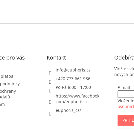
ce pro vás
Kontakt
Odebíra
Vložte sv
info
@
euphoris.cz
nových p
 platba
+420 773 661 986
 podmínky
Po-Pá 8:00 - 17:00
E-mail
ochrany
https://www.facebook.
údajů
Vložení
com/euphoriscz
nám
osobníc
euphoris_cz/
PŘIHL