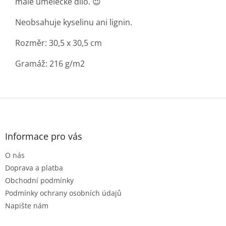
malé umělecké dílo. 😉
Neobsahuje kyselinu ani lignin.
Rozměr: 30,5 x 30,5 cm
Gramáž: 216 g/m2
Z
á
p
a
Informace pro vás
t
O nás
í
Doprava a platba
Obchodní podmínky
Podmínky ochrany osobních údajů
Napište nám