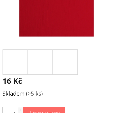
16 Kč
Měrná
Skladem
(>5 ks)
cena: