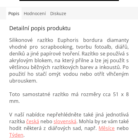
Popis
Hodnocení
Diskuze
Detailní popis produktu
Silikonové razítko Euphoris bordura diamanty
vhodné pro scrapbooking, tvorbu fotoalb, diářů,
deníků a jiné papírové tvoření. Razítko se používá s
akrylovým blokem, na který přilne a lze jej použít s
většinou běžných razítkových barev a inkoustů. Po
použití ho stačí omýt vodou nebo otřít vlhčeným
ubrouskem.
Toto samostatné razítko má rozměry cca 51 x 8
mm.
V naší nabídce nepřehlédněte také jiná jednotlivá
razítka
česká
nebo
slovenská
. Mohla by se vám také
hodit některá z diářových sad, např.
Měsíce
nebo
Týden
.