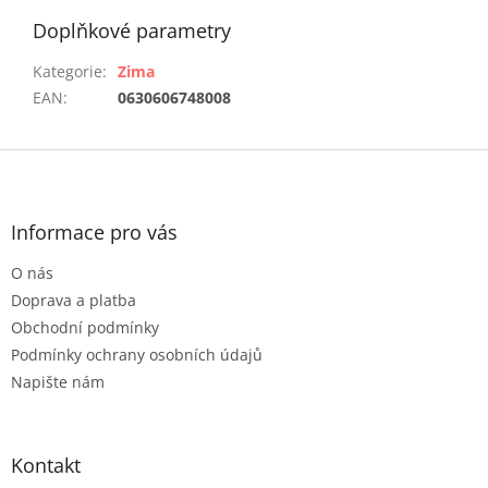
Doplňkové parametry
Kategorie
:
Zima
EAN
:
0630606748008
Z
á
p
a
Informace pro vás
t
O nás
í
Doprava a platba
Obchodní podmínky
Podmínky ochrany osobních údajů
Napište nám
Kontakt