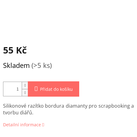
55 Kč
Měrná
Skladem
(>5 ks)
cena:
Přidat do košíku
Silikonové razítko bordura diamanty pro scrapbooking a
tvorbu diářů.
Detailní informace