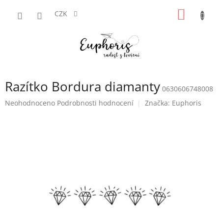
Přejít
NÁKUP
na
CZK
obsah
KOŠÍK
Razítko Bordura diamanty
0630606748008
Průměrné
Neohodnoceno
Podrobnosti hodnocení
Značka:
Euphoris
hodnocení
produktu
je
0,0
z
5
hvězdiček.