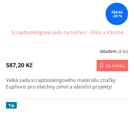
734 Kč
–20 %
Scrapbookingová sada na tvoření - Zima a Vánoce
Skladem
(4 ks)
587,20 Kč
Do košíku
Velká sada scrapbookingového materiálu značky
Euphoris pro všechny zimní a vánoční projekty!
Tip