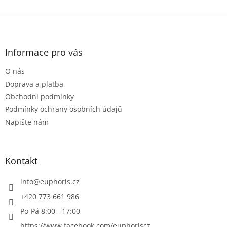
Z
á
p
a
Informace pro vás
t
O nás
í
Doprava a platba
Obchodní podmínky
Podmínky ochrany osobních údajů
Napište nám
Kontakt
info
@
euphoris.cz
+420 773 661 986
Po-Pá 8:00 - 17:00
https://www.facebook.com/euphoriscz