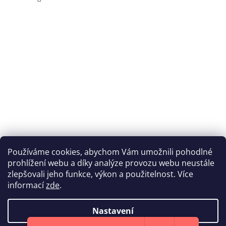
Používáme cookies, abychom Vám umožnili pohodlné
prohlížení webu a díky analýze provozu webu neustále
Katka Hromasová Foto
zlepšovali jeho funkce, výkon a použitelnost. Více
informací
zde
.
Nastavení
Vytvořil Shoptet