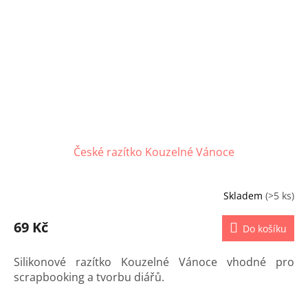
České razítko Kouzelné Vánoce
Skladem
(>5 ks)
Průměrné
hodnocení
produktu
69 Kč
Do košíku
je
5,0
Silikonové razítko Kouzelné Vánoce vhodné pro
z
5
scrapbooking a tvorbu diářů.
hvězdiček.