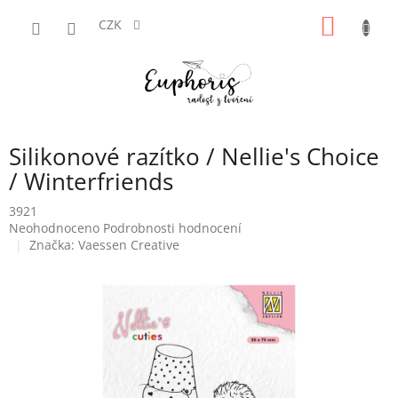
Přejít
NÁKUP
na
CZK
obsah
KOŠÍK
Silikonové razítko / Nellie's Choice
/ Winterfriends
3921
Průměrné
Neohodnoceno
Podrobnosti hodnocení
hodnocení
Značka:
Vaessen Creative
produktu
je
0,0
z
5
hvězdiček.