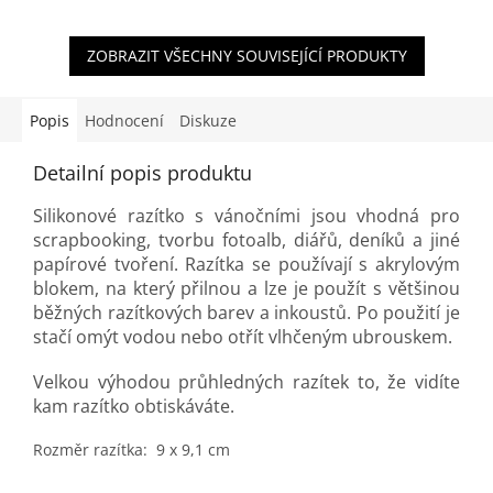
ZOBRAZIT VŠECHNY SOUVISEJÍCÍ PRODUKTY
Popis
Hodnocení
Diskuze
Detailní popis produktu
Silikonové razítko s vánočními jsou vhodná pro
scrapbooking, tvorbu fotoalb, diářů, deníků a jiné
papírové tvoření. Razítka se používají s akrylovým
blokem, na který přilnou a lze je použít s většinou
běžných razítkových barev a inkoustů. Po použití je
stačí omýt vodou nebo otřít vlhčeným ubrouskem.
Velkou výhodou průhledných razítek to, že vidíte
kam razítko obtiskáváte.
Rozměr razítka: 9 x 9,1 cm