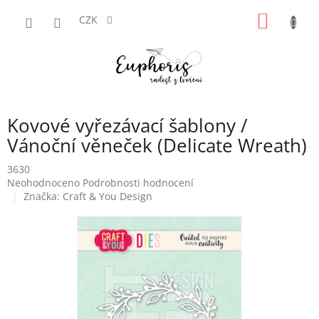
Přejít
NÁKUP
na
CZK
obsah
KOŠÍK
Kovové vyřezávací šablony /
Vánoční věneček (Delicate Wreath)
3630
Průměrné
Neohodnoceno
Podrobnosti hodnocení
hodnocení
Značka:
Craft & You Design
produktu
je
0,0
z
5
hvězdiček.