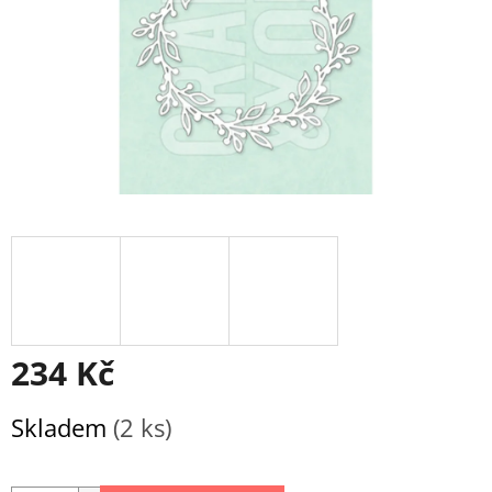
234 Kč
Měrná
Skladem
(2 ks)
cena: