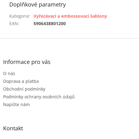
Doplňkové parametry
Kategorie
:
Vyřezávací a embossovací šablony
EAN
:
5906438801200
Z
á
p
a
Informace pro vás
t
O nás
í
Doprava a platba
Obchodní podmínky
Podmínky ochrany osobních údajů
Napište nám
Kontakt