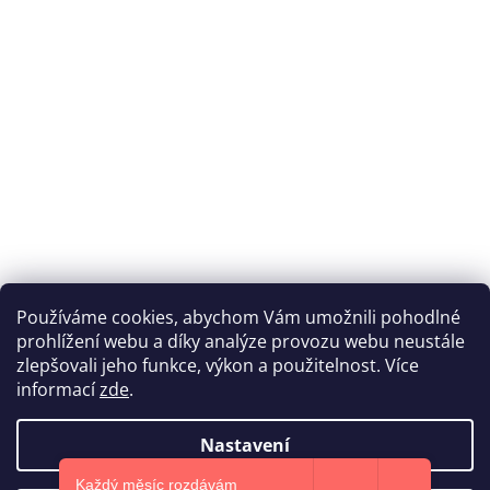
Používáme cookies, abychom Vám umožnili pohodlné
prohlížení webu a díky analýze provozu webu neustále
Katka Hromasová Foto
zlepšovali jeho funkce, výkon a použitelnost. Více
informací
zde
.
Nastavení
Vytvořil Shoptet
Každý měsíc rozdávám