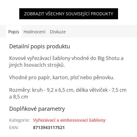
ZOBRAZIT VŠECHNY SOUVISEJÍCÍ PRODUKTY
Popis
Hodnocení
Diskuze
Detailní popis produktu
Kovové vyřezávací šablony vhodné do Big Shotu a
jiných lisovacích strojků.
Vhodné pro papír, karton, plsť nebo pěnovku.
Rozměry: kruh - 9,2 x 6,5 cm, délka větviček - 7,5 cm
a 8,5 cm
Doplňkové parametry
Kategorie
:
Vyřezávací a embossovací šablony
EAN
:
8713943117521