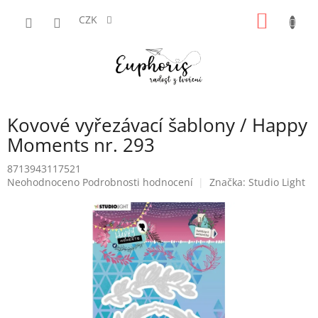
Přejít
NÁKUP
na
CZK
obsah
KOŠÍK
Kovové vyřezávací šablony / Happy
Moments nr. 293
8713943117521
Průměrné
Neohodnoceno
Podrobnosti hodnocení
Značka:
Studio Light
hodnocení
produktu
je
0,0
z
5
hvězdiček.