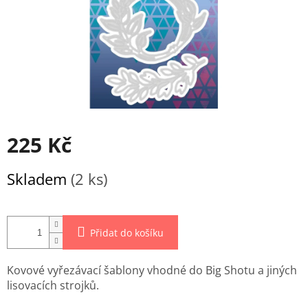
225 Kč
Měrná
Skladem
(2 ks)
cena:
Přidat do košíku
Kovové vyřezávací šablony vhodné do Big Shotu a jiných
lisovacích strojků.