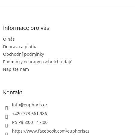
Z
á
p
a
Informace pro vás
t
O nás
í
Doprava a platba
Obchodní podmínky
Podmínky ochrany osobních údajů
Napište nám
Kontakt
info
@
euphoris.cz
+420 773 661 986
Po-Pá 8:00 - 17:00
https://www.facebook.com/euphoriscz