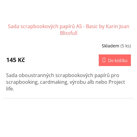
Sada scrapbookových papírů A5 - Basic by Karin Joan
Blissfull
Skladem
(5 ks)
145 Kč
Do košíku
Sada oboustranných scrapbookových papírů pro
scrapbooking, cardmaking, výrobu alb nebo Project
life.