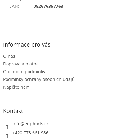
EAN
:
082676357763
Z
á
p
a
Informace pro vás
t
O nás
í
Doprava a platba
Obchodní podmínky
Podmínky ochrany osobních údajů
Napište nám
Kontakt
info
@
euphoris.cz
+420 773 661 986