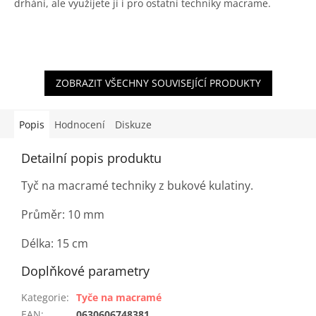
drhání, ale využijete jí i pro ostatní techniky macrame.
ZOBRAZIT VŠECHNY SOUVISEJÍCÍ PRODUKTY
Popis
Hodnocení
Diskuze
Detailní popis produktu
Tyč na macramé techniky z bukové kulatiny.
Průměr: 10 mm
Délka: 15 cm
Doplňkové parametry
Kategorie
:
Tyče na macramé
EAN
:
0630606748381