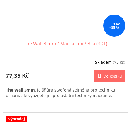
119 Kč
–35 %
The Wall 3 mm / Maccaroni / Bílá (401)
Skladem
(>5 ks)
77,35 Kč
Do košíku
The Wall 3mm,
je šňůra stvořená zejména pro techniku
drhání, ale využijete jí i pro ostatní techniky macrame.
Výprodej