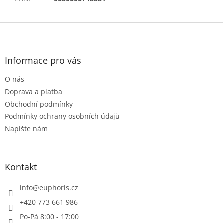
Z
á
p
a
Informace pro vás
t
O nás
í
Doprava a platba
Obchodní podmínky
Podmínky ochrany osobních údajů
Napište nám
Kontakt
info
@
euphoris.cz
+420 773 661 986
Po-Pá 8:00 - 17:00