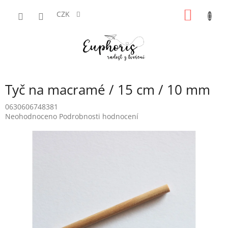
Přejít
NÁKUP
na
CZK
obsah
KOŠÍK
Tyč na macramé / 15 cm / 10 mm
0630606748381
Průměrné
Neohodnoceno
Podrobnosti hodnocení
hodnocení
produktu
je
0,0
z
5
hvězdiček.