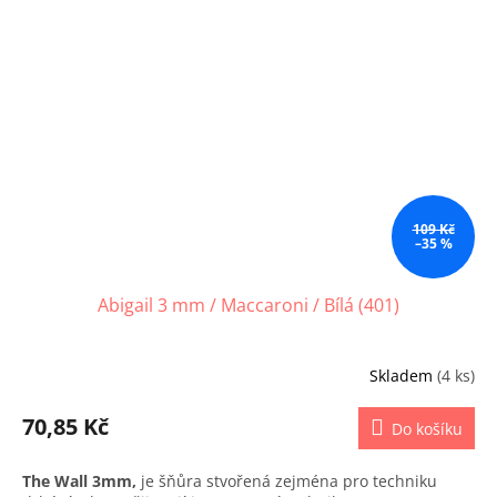
109 Kč
–35 %
Abigail 3 mm / Maccaroni / Bílá (401)
Skladem
(4 ks)
70,85 Kč
Do košíku
The Wall 3mm,
je šňůra stvořená zejména pro techniku