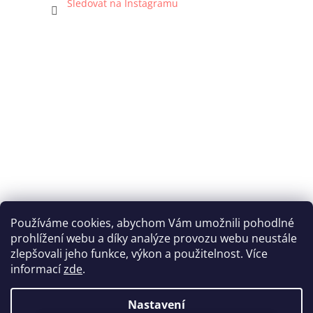
Sledovat na Instagramu
Používáme cookies, abychom Vám umožnili pohodlné
prohlížení webu a díky analýze provozu webu neustále
Katka Hromasová Foto
zlepšovali jeho funkce, výkon a použitelnost. Více
informací
zde
.
Nastavení
Vytvořil Shoptet