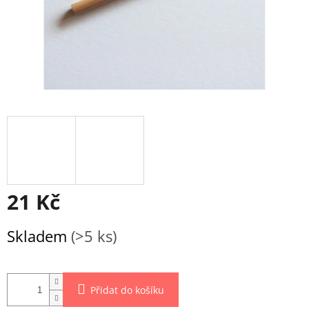
21 Kč
Měrná
Skladem
(>5 ks)
cena:
Přidat do košíku