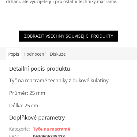
drhání, ale využijete jí i pro ostatní techniky macrame.
ZOBRAZIT VŠECHNY SOUVISEJÍCÍ PRODUKTY
Popis
Hodnocení
Diskuze
Detailní popis produktu
Tyč na macramé techniky z bukové kulatiny.
Průměr: 25 mm
Délka: 25 cm
Doplňkové parametry
Kategorie
:
Tyče na macramé
EAN
:
0630606748428