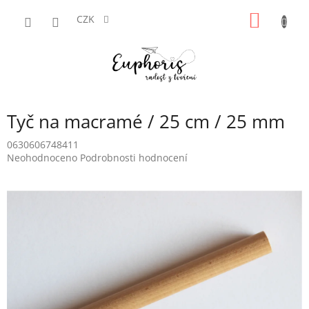
Přejít
NÁKUP
na
CZK
obsah
KOŠÍK
Tyč na macramé / 25 cm / 25 mm
0630606748411
Průměrné
Neohodnoceno
Podrobnosti hodnocení
hodnocení
produktu
je
0,0
z
5
hvězdiček.