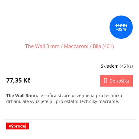
119 Kč
–35 %
The Wall 3 mm / Maccaroni / Bílá (401)
Skladem
(>5 ks)
77,35 Kč
Do košíku
The Wall 3mm,
je šňůra stvořená zejména pro techniku
drhání, ale využijete jí i pro ostatní techniky macrame.
Výprodej