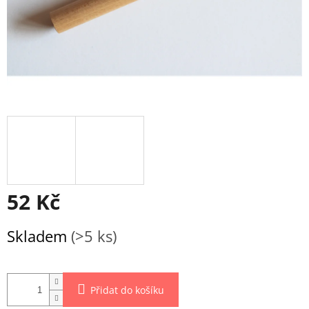
52 Kč
Měrná
Skladem
(>5 ks)
cena:
Přidat do košíku