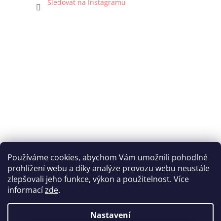
Sledovat na Instagramu
Používáme cookies, abychom Vám umožnili pohodlné
prohlížení webu a díky analýze provozu webu neustále
Katka Hromasová Foto
zlepšovali jeho funkce, výkon a použitelnost. Více
informací
zde
.
Nastavení
Vytvořil Shoptet