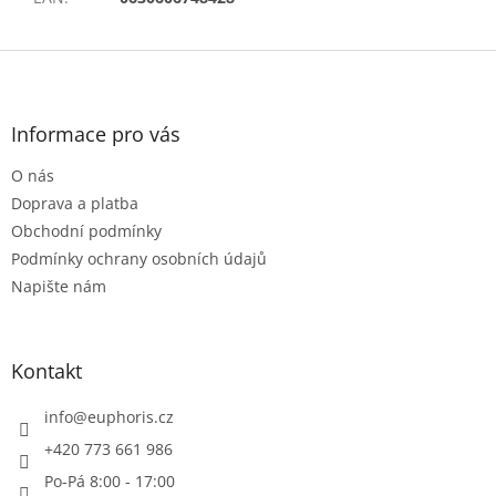
Z
á
p
a
Informace pro vás
t
O nás
í
Doprava a platba
Obchodní podmínky
Podmínky ochrany osobních údajů
Napište nám
Kontakt
info
@
euphoris.cz
+420 773 661 986
Po-Pá 8:00 - 17:00