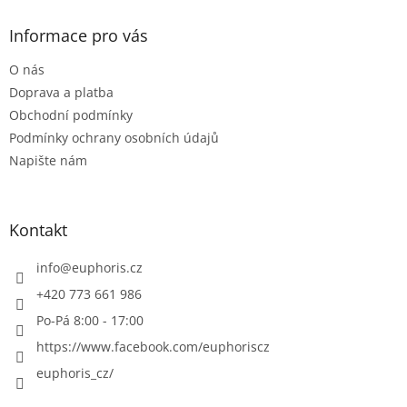
p
a
Informace pro vás
t
O nás
í
Doprava a platba
Obchodní podmínky
Podmínky ochrany osobních údajů
Napište nám
Kontakt
info
@
euphoris.cz
+420 773 661 986
Po-Pá 8:00 - 17:00
https://www.facebook.com/euphoriscz
euphoris_cz/