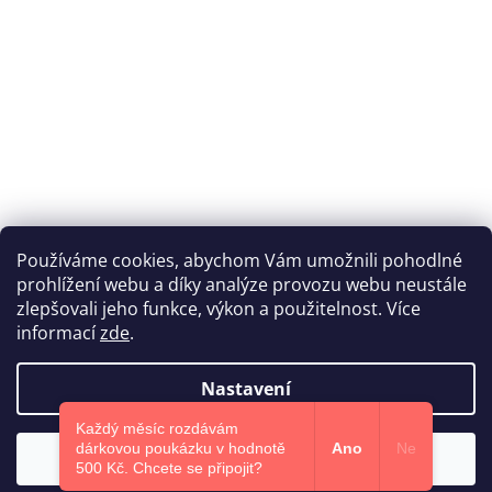
Používáme cookies, abychom Vám umožnili pohodlné
prohlížení webu a díky analýze provozu webu neustále
Katka Hromasová Foto
zlepšovali jeho funkce, výkon a použitelnost. Více
informací
zde
.
Nastavení
Vytvořil Shoptet
Každý měsíc rozdávám
dárkovou poukázku v hodnotě
Ano
Ne
Souhlasím
Copyright 2026
Euphoris.cz
. Všechna práva vyhrazena.
500 Kč.​ Chcete se připojit?