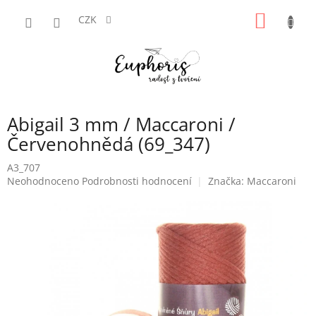
Přejít
NÁKUP
na
CZK
obsah
KOŠÍK
Abigail 3 mm / Maccaroni /
Červenohnědá (69_347)
A3_707
Průměrné
Neohodnoceno
Podrobnosti hodnocení
Značka:
Maccaroni
hodnocení
produktu
je
0,0
z
5
hvězdiček.