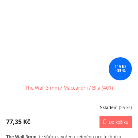
119 Kč
–35 %
The Wall 3 mm / Maccaroni / Bílá (401)
Skladem
(>5 ks)
77,35 Kč
Do košíku
The Wall 3mm,
je šňůra stvořená zejména pro techniku