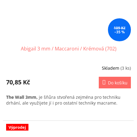
109 Kč
–35 %
Abigail 3 mm / Maccaroni / Krémová (702)
Skladem
(3 ks)
70,85 Kč
Do košíku
The Wall 3mm,
je šňůra stvořená zejména pro techniku
drhání, ale využijete jí i pro ostatní techniky macrame.
Výprodej