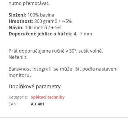
nutno přemotávat.
Složení:
100% bavlna
Hmotnost:
200 gramů / +-5%
Návin:
100 metrů / +-5%
Doporučené jehlice a háček:
4 - 7 mm
Prát doporučujeme ručně v 30°, sušit volně.
Nežehlit.
Barevnost fotografií se může lišit podle nastavení
monitoru.
Doplňkové parametry
Kategorie
:
Splétací techniky
EAN
:
A3_401
Z
á