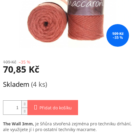
109 Kč
–35 %
109 Kč
–35 %
70,85 Kč
Měrná
Skladem
(4 ks)
cena:
Přidat do košíku
The Wall 3mm,
je šňůra stvořená zejména pro techniku drhání,
ale využijete jí i pro ostatní techniky macrame.