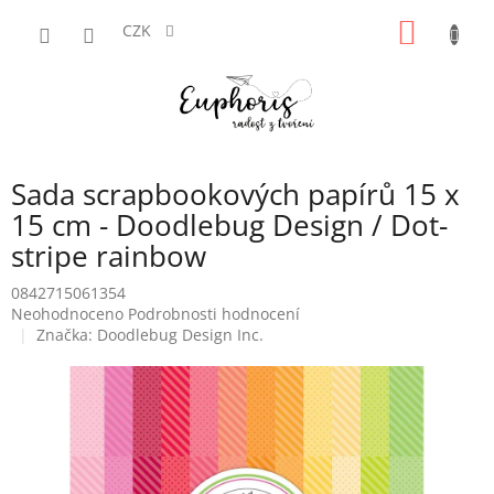
Přejít
NÁKUP
na
CZK
obsah
KOŠÍK
Sada scrapbookových papírů 15 x
15 cm - Doodlebug Design / Dot-
stripe rainbow
0842715061354
Průměrné
Neohodnoceno
Podrobnosti hodnocení
hodnocení
Značka:
Doodlebug Design Inc.
produktu
je
0,0
z
5
hvězdiček.