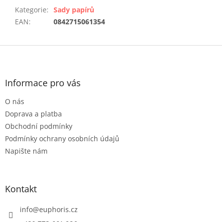
Kategorie
:
Sady papírů
EAN
:
0842715061354
Z
á
p
a
Informace pro vás
t
O nás
í
Doprava a platba
Obchodní podmínky
Podmínky ochrany osobních údajů
Napište nám
Kontakt
info
@
euphoris.cz