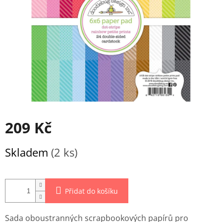
209 Kč
Měrná
Skladem
(2 ks)
cena:
Přidat do košíku
Sada oboustranných scrapbookových papírů pro