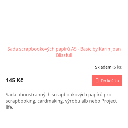
Sada scrapbookových papírů A5 - Basic by Karin Joan
Blissfull
Skladem
(5 ks)
145 Kč
Do košíku
Sada oboustranných scrapbookových papírů pro
scrapbooking, cardmaking, výrobu alb nebo Project
life.