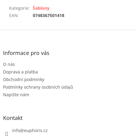
Kategorie
:
Šablony
EAN
:
0748367501418
Z
á
p
a
Informace pro vás
t
O nás
í
Doprava a platba
Obchodní podmínky
Podmínky ochrany osobních údajů
Napište nám
Kontakt
info
@
euphoris.cz