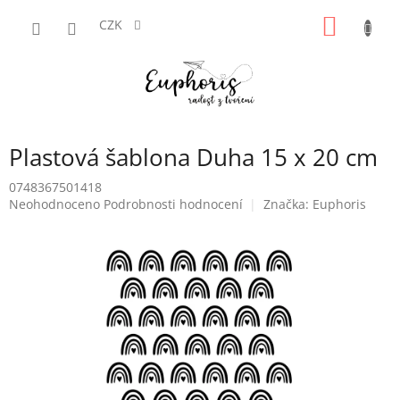
Přejít
NÁKUP
na
CZK
obsah
KOŠÍK
Plastová šablona Duha 15 x 20 cm
0748367501418
Průměrné
Neohodnoceno
Podrobnosti hodnocení
Značka:
Euphoris
hodnocení
produktu
je
0,0
z
5
hvězdiček.