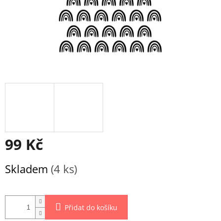
99 Kč
Měrná
Skladem
(4 ks)
cena:
Přidat do košíku