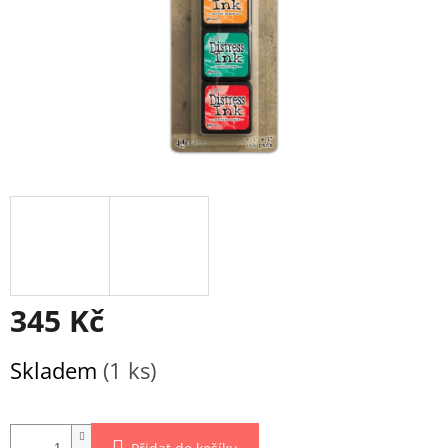
345 Kč
Měrná
Skladem
(1 ks)
cena: