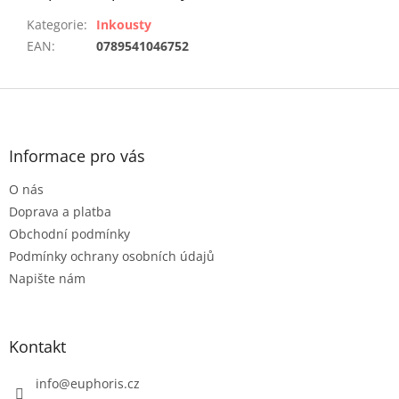
Kategorie
:
Inkousty
EAN
:
0789541046752
Z
á
p
a
Informace pro vás
t
O nás
í
Doprava a platba
Obchodní podmínky
Podmínky ochrany osobních údajů
Napište nám
Kontakt
info
@
euphoris.cz