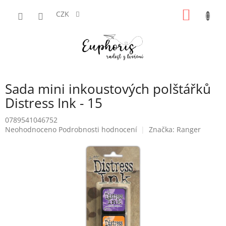
Přejít
NÁKUP
na
CZK
obsah
KOŠÍK
Sada mini inkoustových polštářků
Distress Ink - 15
0789541046752
Průměrné
Neohodnoceno
Podrobnosti hodnocení
Značka:
Ranger
hodnocení
produktu
je
0,0
z
5
hvězdiček.