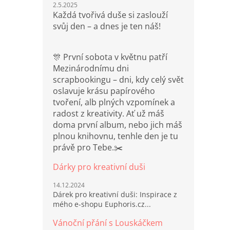
2.5.2025
Každá tvořivá duše si zaslouží
svůj den – a dnes je ten náš!
🎊 První sobota v květnu patří
Mezinárodnímu dni
scrapbookingu – dni, kdy celý svět
oslavuje krásu papírového
tvoření, alb plných vzpomínek a
radost z kreativity. Ať už máš
doma první album, nebo jich máš
plnou knihovnu, tenhle den je tu
právě pro Tebe.✂️
Dárky pro kreativní duši
14.12.2024
Dárek pro kreativní duši: Inspirace z
mého e-shopu Euphoris.cz...
Vánoční přání s Louskáčkem