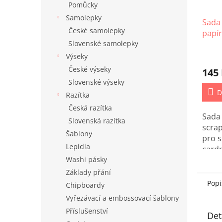
Pomůcky
Samolepky
Sada
České samolepky
papír
Slovenské samolepky
Karin
Výseky
České výseky
145
Slovenské výseky
D
Razítka
Česká razítka
Sada
Slovenská razítka
scra
Šablony
pro 
Lepidla
card
Washi pásky
nebo 
Základy přání
Popi
Chipboardy
Vyřezávací a embossovací šablony
Příslušenství
Det