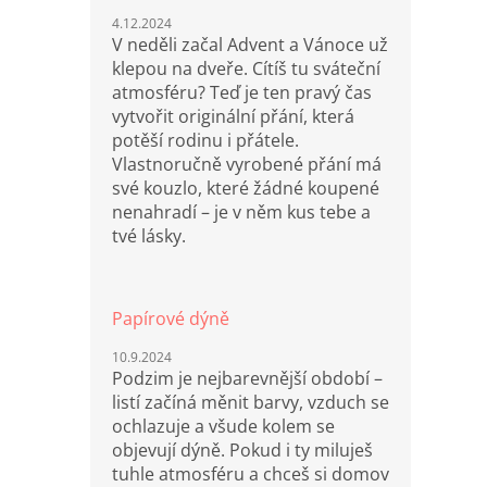
4.12.2024
V neděli začal Advent a Vánoce už
klepou na dveře. Cítíš tu sváteční
atmosféru? Teď je ten pravý čas
vytvořit originální přání, která
potěší rodinu i přátele.
Vlastnoručně vyrobené přání má
své kouzlo, které žádné koupené
nenahradí – je v něm kus tebe a
tvé lásky.
Papírové dýně
10.9.2024
Podzim je nejbarevnější období –
listí začíná měnit barvy, vzduch se
ochlazuje a všude kolem se
objevují dýně. Pokud i ty miluješ
tuhle atmosféru a chceš si domov