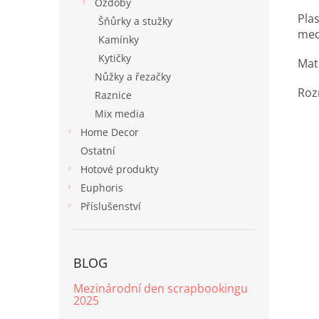
Ozdoby
Pla
Šňůrky a stužky
med
Kamínky
Kytičky
Mat
Nůžky a řezačky
Roz
Raznice
Mix media
Home Decor
Ostatní
Hotové produkty
Euphoris
Příslušenství
BLOG
Mezinárodní den scrapbookingu
2025