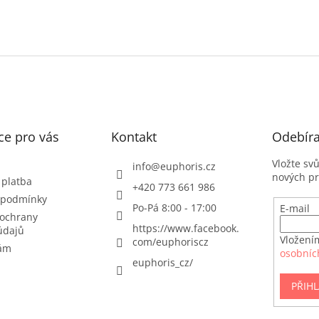
ce pro vás
Kontakt
Odebíra
Vložte sv
info
@
euphoris.cz
nových p
 platba
+420 773 661 986
 podmínky
Po-Pá 8:00 - 17:00
E-mail
ochrany
https://www.facebook.
údajů
Vložení
com/euphoriscz
nám
osobníc
euphoris_cz/
PŘIHL