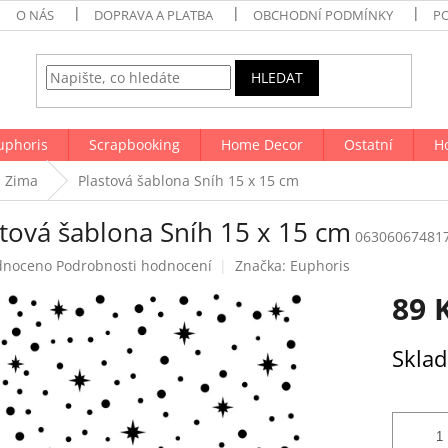
O NÁS
DOPRAVA A PLATBA
OBCHODNÍ PODMÍNKY
P
HLEDAT
uphoris
Scrapbooking
Home Decor
Ostatní
H
Zima
Plastová šablona Sníh 15 x 15 cm
stová šablona Sníh 15 x 15 cm
06306067481
né
dnoceno
Podrobnosti hodnocení
Značka:
Euphoris
ení
89 
tu
Měrná
Skla
cena:
ek.