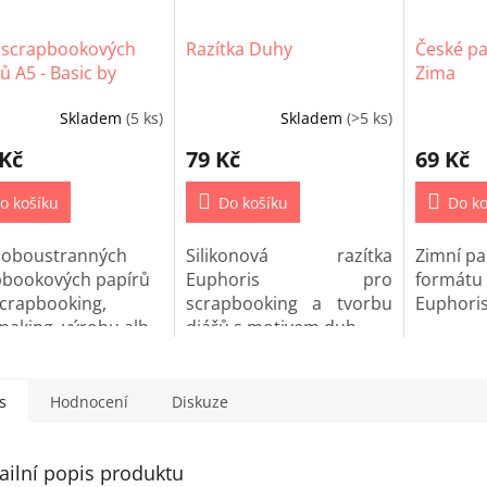
 scrapbookových
Razítka Duhy
České pa
ů A5 - Basic by
Zima
 Joan Blissfull
Skladem
(5 ks)
Skladem
(>5 ks)
 Kč
79 Kč
69 Kč
o košíku
Do košíku
Do ko
 oboustranných
Silikonová razítka
Zimní pa
pbookových papírů
Euphoris pro
formátu 
scrapbooking,
scrapbooking a tvorbu
Euphoris
making, výrobu alb
diářů s motivem duh.
Project life.
s
Hodnocení
Diskuze
ailní popis produktu