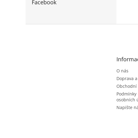
Facebook
Z
á
p
a
t
Informa
í
O nás
Doprava a
Obchodní
Podmínky 
osobních 
Napište 