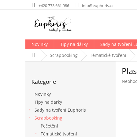
Přejít
+420 773 661 986
info@euphoris.cz
na
obsah
Novinky
Tipy na dárky
Sady na tvoření E
Domů
Scrapbooking
Tématické tvoření
P
Pla
o
Přeskočit
s
Kategorie
Průměr
Neoho
kategorie
t
hodnoc
r
produk
Novinky
a
je
Tipy na dárky
n
0,0
Sady na tvoření Euphoris
z
n
5
í
Scrapbooking
hvězdič
p
Pečetění
a
Tématické tvoření