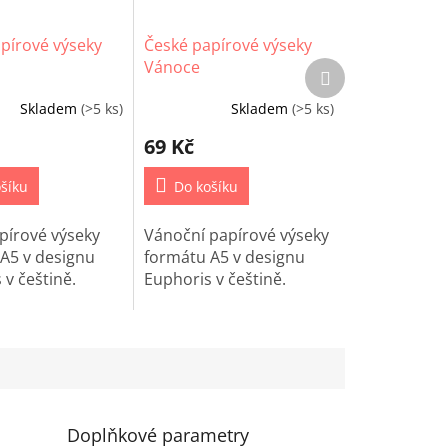
pírové výseky
České papírové výseky
Vánoce
Další
produkt
Skladem
(>5 ks)
Skladem
(>5 ks)
69 Kč
šíku
Do košíku
pírové výseky
Vánoční papírové výseky
A5 v designu
formátu A5 v designu
 v češtině.
Euphoris v češtině.
Doplňkové parametry