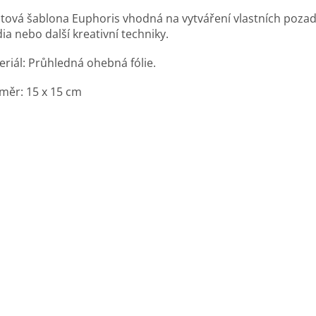
stová šablona Euphoris vhodná na vytváření vlastních pozad
ia nebo další kreativní techniky.
eriál: Průhledná ohebná fólie.
měr: 15 x 15 cm