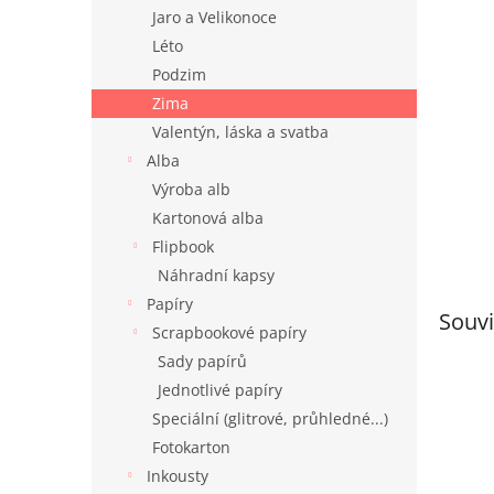
n
Jaro a Velikonoce
e
Léto
l
Podzim
Zima
Valentýn, láska a svatba
Alba
Výroba alb
Kartonová alba
Flipbook
Náhradní kapsy
Papíry
Souvi
Scrapbookové papíry
Sady papírů
Jednotlivé papíry
Speciální (glitrové, průhledné...)
Fotokarton
Inkousty