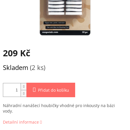
209 Kč
Měrná
Skladem
(2 ks)
cena:
Přidat do košíku
Náhradní nanášecí houbičky vhodné pro inkousty na bázi
vody.
Detailní informace