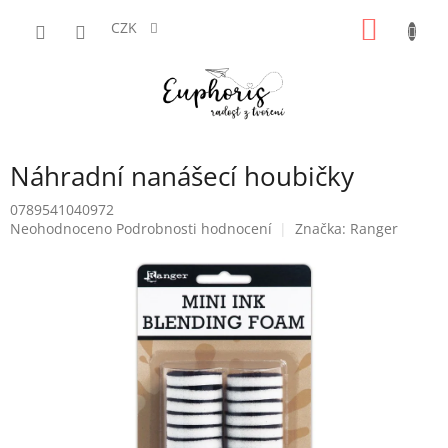
Přejít
NÁKUP
na
CZK
obsah
KOŠÍK
Náhradní nanášecí houbičky
0789541040972
Průměrné
Neohodnoceno
Podrobnosti hodnocení
Značka:
Ranger
hodnocení
produktu
je
0,0
z
5
hvězdiček.