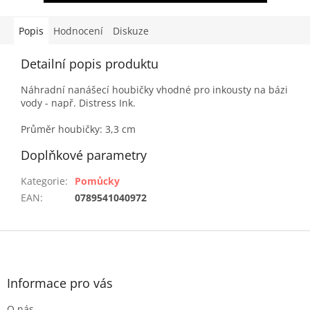
Popis
Hodnocení
Diskuze
Detailní popis produktu
Náhradní nanášecí houbičky vhodné pro inkousty na bázi
vody - např. Distress Ink.
Průměr houbičky: 3,3 cm
Doplňkové parametry
Kategorie
:
Pomůcky
EAN
:
0789541040972
Z
á
p
a
Informace pro vás
t
O nás