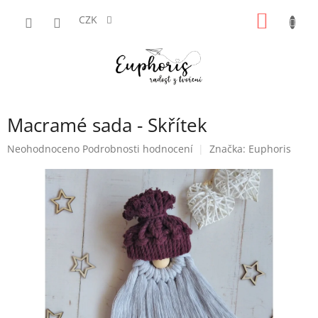
Přejít
NÁKUP
na
CZK
obsah
KOŠÍK
Macramé sada - Skřítek
Průměrné
Neohodnoceno
Podrobnosti hodnocení
Značka:
Euphoris
hodnocení
produktu
je
0,0
z
5
hvězdiček.