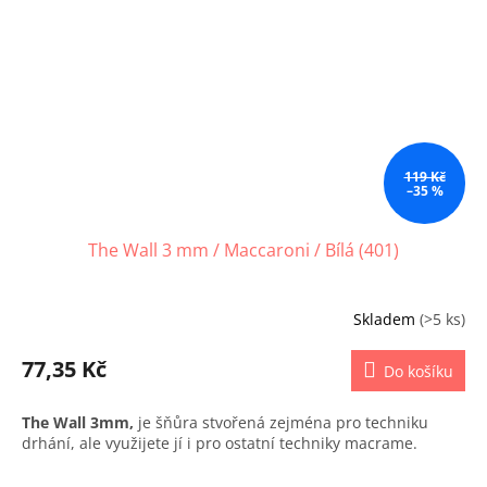
119 Kč
–35 %
The Wall 3 mm / Maccaroni / Bílá (401)
Skladem
(>5 ks)
77,35 Kč
Do košíku
The Wall 3mm,
je šňůra stvořená zejména pro techniku
drhání, ale využijete jí i pro ostatní techniky macrame.