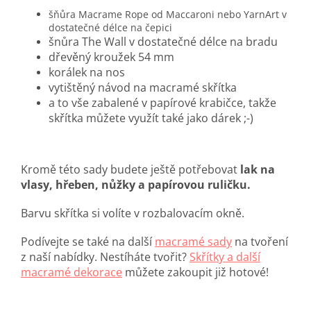
šňůra Macrame Rope od Maccaroni nebo YarnArt v
dostatečné délce na čepici
šnůra The Wall v dostatečné délce na bradu
dřevěný kroužek 54 mm
korálek na nos
vytištěný návod na macramé skřítka
a to vše zabalené v papírové krabičce, takže
skřítka můžete využít také jako dárek ;-)
Kromě této sady budete ještě potřebovat
lak na
vlasy, hřeben, nůžky a papírovou ruličku.
Barvu skřítka si volíte v rozbalovacím okně.
Podívejte se také na další
macramé sady
na tvoření
z naší nabídky. Nestíháte tvořit?
Skřítky a další
macramé dekorace
můžete zakoupit již hotové!