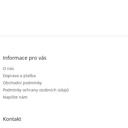
Z
á
p
a
Informace pro vás
t
O nás
í
Doprava a platba
Obchodní podmínky
Podmínky ochrany osobních údajů
Napište nám
Kontakt