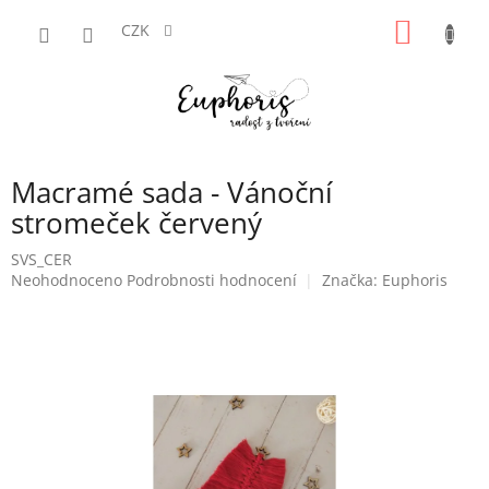
Přejít
NÁKUP
na
CZK
obsah
KOŠÍK
Macramé sada - Vánoční
stromeček červený
SVS_CER
Průměrné
Neohodnoceno
Podrobnosti hodnocení
Značka:
Euphoris
hodnocení
produktu
je
0,0
z
5
hvězdiček.