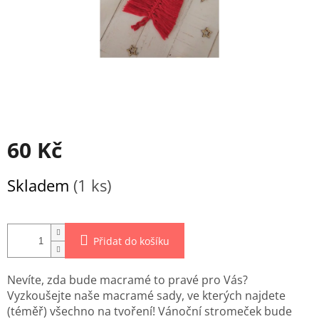
60 Kč
Měrná
Skladem
(1 ks)
cena:
Přidat do košíku
Nevíte, zda bude macramé to pravé pro Vás?
Vyzkoušejte naše macramé sady, ve kterých najdete
(téměř) všechno na tvoření! Vánoční stromeček bude