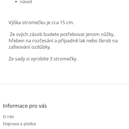
návod
Výška stromečku je cca 15 cm.
Ze svých zásob budete potřebovat jenom nůžky,
hřeben na rozčesání a případně lak nebo škrob na
zafixování ozdůbky.
Ze sady si vyrobíte 3 stromečky.
Z
á
p
a
Informace pro vás
t
O nás
í
Doprava a platba