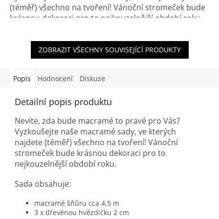
(téměř) všechno na tvoření! Vánoční stromeček bude
krásnou dekoraci pro to nejkouzelnější období roku.
ZOBRAZIT VŠECHNY SOUVISEJÍCÍ PRODUKTY
Popis
Hodnocení
Diskuze
Detailní popis produktu
Nevíte, zda bude macramé to pravé pro Vás?
Vyzkoušejte naše macramé sady, ve kterých
najdete (téměř) všechno na tvoření! Vánoční
stromeček bude krásnou dekoraci pro to
nejkouzelnější období roku.
Sada obsahuje:
macramé šňůru cca 4,5 m
3 x dřevěnou hvězdičku 2 cm