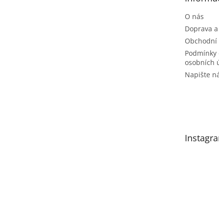
í
O nás
Doprava a
Obchodní
Podmínky 
osobních 
Napište 
Instagr