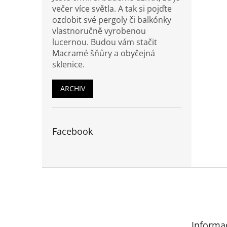
večer více světla. A tak si pojďte
ozdobit své pergoly či balkónky
vlastnoručně vyrobenou
lucernou. Budou vám stačit
Macramé šňůry a obyčejná
sklenice.
ARCHIV
Facebook
Z
á
p
a
t
Informa