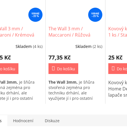
119 Kč
119 Kč
–35 %
–35 %
Wall 3 mm /
The Wall 3 mm /
Kovový k
aroni / Krémová
Maccaroni / Růžová
1 ks / Sta
světlá (403L_01)
Skladem
(4 ks)
Skladem
(2 ks)
5 Kč
77,35 Kč
25 Kč
o košíku
Do košíku
Do ko
Wall 3mm,
je šňůra
The Wall 3mm,
je šňůra
Kovový k
ená zejména pro
stvořená zejména pro
Home Dec
iku drhání, ale
techniku drhání, ale
lapače s
ete jí i pro ostatní
využijete jí i pro ostatní
iky macrame.
techniky macrame.
s
Hodnocení
Diskuze