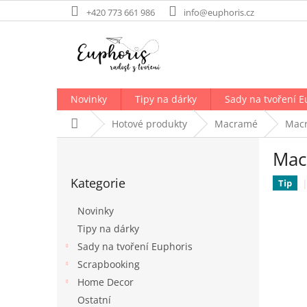
Přejít
+420 773 661 986
info@euphoris.cz
na
obsah
Novinky
Tipy na dárky
Sady na tvoření E
Domů
Hotové produkty
Macramé
Macr
P
Mac
o
Přeskočit
s
Kategorie
kategorie
Tip
t
r
Novinky
a
Tipy na dárky
n
Sady na tvoření Euphoris
n
í
Scrapbooking
p
Home Decor
a
Ostatní