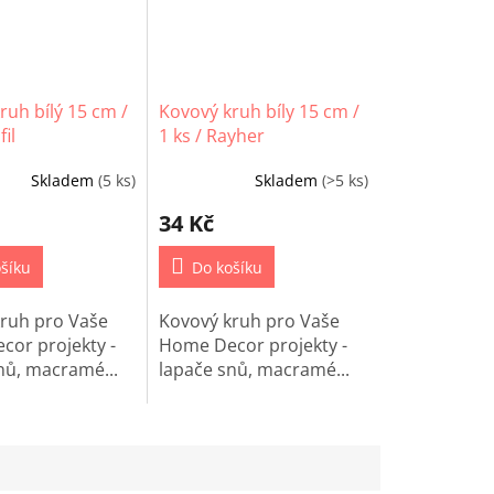
ruh bílý 15 cm /
Kovový kruh bíly 15 cm /
fil
1 ks / Rayher
Skladem
(5 ks)
Skladem
(>5 ks)
34 Kč
šíku
Do košíku
ruh pro Vaše
Kovový kruh pro Vaše
or projekty -
Home Decor projekty -
nů, macramé...
lapače snů, macramé...