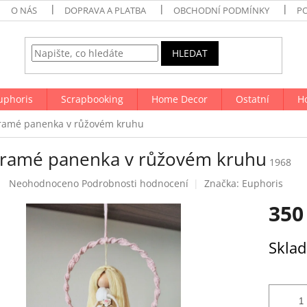
O NÁS
DOPRAVA A PLATBA
OBCHODNÍ PODMÍNKY
P
HLEDAT
uphoris
Scrapbooking
Home Decor
Ostatní
H
amé panenka v růžovém kruhu
ramé panenka v růžovém kruhu
1968
Průměrné
Neohodnoceno
Podrobnosti hodnocení
Značka:
Euphoris
hodnocení
350
produktu
je
0,0
Měrná
Skla
z
cena:
5
hvězdiček.