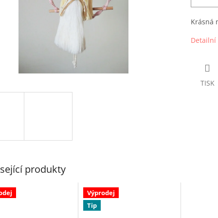
Krásná 
Detailní
TISK
sející produkty
odej
Výprodej
Tip