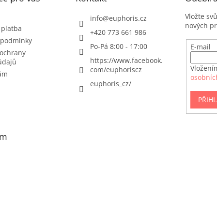
Vložte sv
info
@
euphoris.cz
nových p
 platba
+420 773 661 986
 podmínky
Po-Pá 8:00 - 17:00
E-mail
ochrany
https://www.facebook.
údajů
Vložení
com/euphoriscz
nám
osobníc
euphoris_cz/
PŘIHL
am