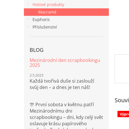
n
Hotové produkty
e
Macramé
l
Euphoris
Příslušenství
BLOG
Mezinárodní den scrapbookingu
2025
2.5.2025
Každá tvořivá duše si zaslouží
svůj den – a dnes je ten náš!
Souvi
🎊 První sobota v květnu patří
Mezinárodnímu dni
Výpr
scrapbookingu – dni, kdy celý svět
oslavuje krásu papírového