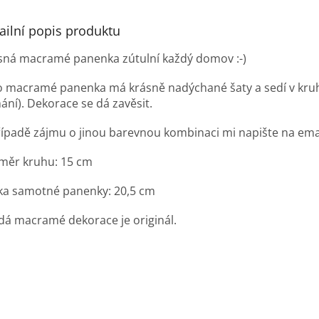
ailní popis produktu
sná macramé panenka zútulní každý domov :-)
o macramé panenka má krásně nadýchané šaty a sedí v kru
hání). Dekorace se dá zavěsit.
řípadě zájmu o jinou barevnou kombinaci mi napište na ema
měr kruhu: 15 cm
ka samotné panenky: 20,5 cm
dá macramé dekorace je originál.