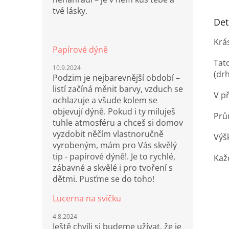
tvé lásky.
Det
Krá
Papírové dýně
Tat
10.9.2024
(dr
Podzim je nejbarevnější období –
listí začíná měnit barvy, vzduch se
V p
ochlazuje a všude kolem se
objevují dýně. Pokud i ty miluješ
Prů
tuhle atmosféru a chceš si domov
vyzdobit něčím vlastnoručně
Výš
vyrobeným, mám pro Vás skvělý
tip - papírové dýně!. Je to rychlé,
Kaž
zábavné a skvělé i pro tvoření s
dětmi. Pusťme se do toho!
Lucerna na svíčku
4.8.2024
Ještě chvíli si budeme užívat, že je