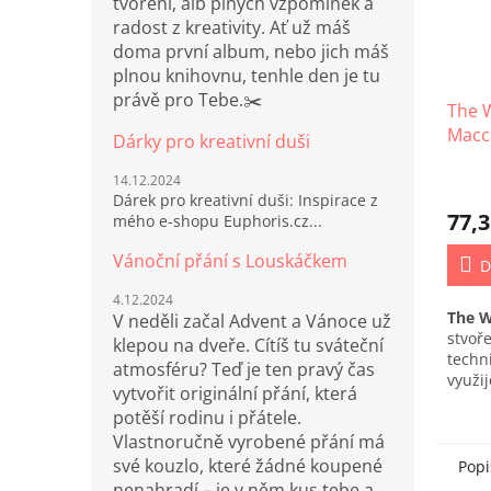
tvoření, alb plných vzpomínek a
radost z kreativity. Ať už máš
doma první album, nebo jich máš
plnou knihovnu, tenhle den je tu
právě pro Tebe.✂️
The 
Macc
Dárky pro kreativní duši
(702)
14.12.2024
Dárek pro kreativní duši: Inspirace z
77,3
mého e-shopu Euphoris.cz...
Vánoční přání s Louskáčkem
D
4.12.2024
The 
V neděli začal Advent a Vánoce už
stvoř
klepou na dveře. Cítíš tu sváteční
techn
atmosféru? Teď je ten pravý čas
využij
vytvořit originální přání, která
techn
potěší rodinu i přátele.
Vlastnoručně vyrobené přání má
své kouzlo, které žádné koupené
Popi
nenahradí – je v něm kus tebe a