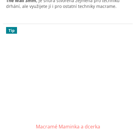
The Wall 3mm,
je šňůra stvořená zejména pro techniku
drhání, ale využijete jí i pro ostatní techniky macrame.
Tip
Macramé Maminka a dcerka