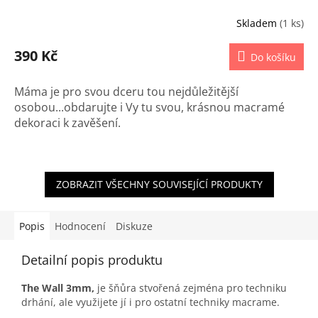
Skladem
(1 ks)
390 Kč
Do košíku
Máma je pro svou dceru tou nejdůležitější
osobou...obdarujte i Vy tu svou, krásnou macramé
dekoraci k zavěšení.
ZOBRAZIT VŠECHNY SOUVISEJÍCÍ PRODUKTY
Popis
Hodnocení
Diskuze
Detailní popis produktu
The Wall 3mm,
je šňůra stvořená zejména pro techniku
drhání, ale využijete jí i pro ostatní techniky macrame.