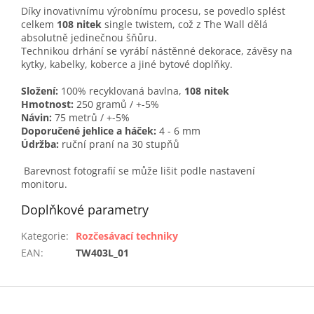
Díky inovativnímu výrobnímu procesu, se povedlo splést
celkem
108 nitek
single twistem, což z The Wall dělá
absolutně jedinečnou šňůru.
Technikou drhání se vyrábí nástěnné dekorace, závěsy na
kytky, kabelky, koberce a jiné bytové doplňky.
Složení:
100% recyklovaná bavlna,
108 nitek
Hmotnost:
250 gramů / +-5%
Návin:
75 metrů / +-5%
Doporučené jehlice a háček:
4 - 6 mm
Údržba:
ruční praní na 30 stupňů
Barevnost fotografií se může lišit podle nastavení
monitoru.
Doplňkové parametry
Kategorie
:
Rozčesávací techniky
EAN
:
TW403L_01
Z
á