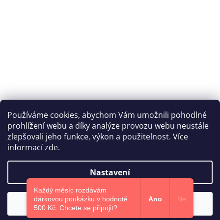
Používáme cookies, abychom Vám umožnili pohodlné
prohlížení webu a díky analýze provozu webu neustále
Katka Hromasová Foto
zlepšovali jeho funkce, výkon a použitelnost. Více
informací
zde
.
Nastavení
Vytvořil Shoptet
Každý měsíc rozdávám
dárkovou poukázku v hodnotě
Ano
Ne
Souhlasím
Copyright 2026
Euphoris.cz
. Všechna práva vyhrazena.
500 Kč.​ Chcete se připojit?