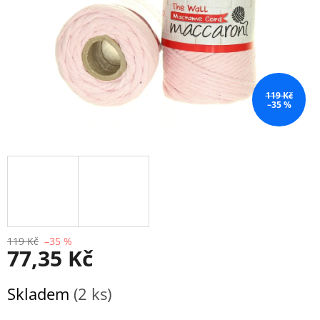
119 Kč
–35 %
119 Kč
–35 %
77,35 Kč
Měrná
Skladem
(2 ks)
cena: