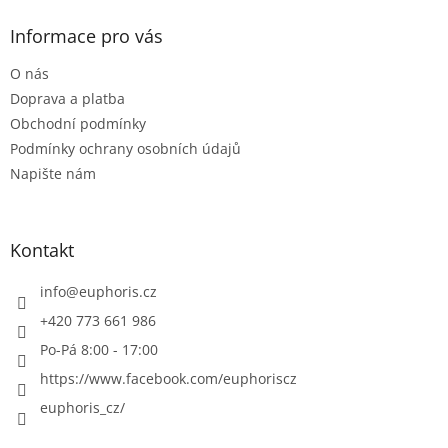
p
a
Informace pro vás
t
O nás
í
Doprava a platba
Obchodní podmínky
Podmínky ochrany osobních údajů
Napište nám
Kontakt
info
@
euphoris.cz
+420 773 661 986
Po-Pá 8:00 - 17:00
https://www.facebook.com/euphoriscz
euphoris_cz/