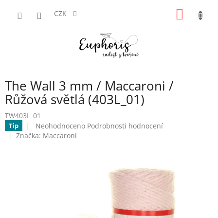
Přejít
NÁKUP
na
CZK
obsah
KOŠÍK
The Wall 3 mm / Maccaroni /
Růžová světlá (403L_01)
TW403L_01
Průměrné
Neohodnoceno
Podrobnosti hodnocení
Tip
hodnocení
Značka:
Maccaroni
produktu
je
0,0
z
5
hvězdiček.