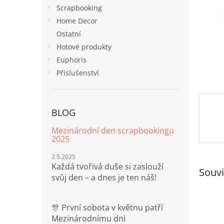
n
Scrapbooking
e
Home Decor
l
Ostatní
Hotové produkty
Euphoris
Příslušenství
BLOG
Mezinárodní den scrapbookingu
2025
2.5.2025
Každá tvořivá duše si zaslouží
Souvi
svůj den – a dnes je ten náš!
🎊 První sobota v květnu patří
Mezinárodnímu dni