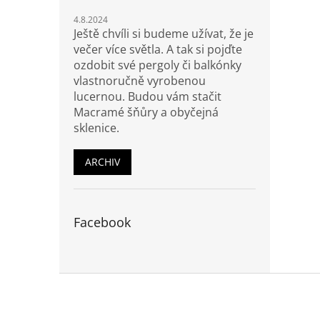
4.8.2024
Ještě chvíli si budeme užívat, že je
večer více světla. A tak si pojďte
ozdobit své pergoly či balkónky
vlastnoručně vyrobenou
lucernou. Budou vám stačit
Macramé šňůry a obyčejná
sklenice.
ARCHIV
Facebook
Z
á
p