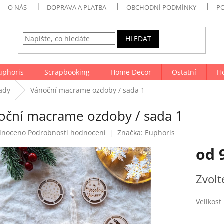
O NÁS
DOPRAVA A PLATBA
OBCHODNÍ PODMÍNKY
P
HLEDAT
uphoris
Scrapbooking
Home Decor
Ostatní
H
ady
Vánoční macrame ozdoby / sada 1
oční macrame ozdoby / sada 1
né
dnoceno
Podrobnosti hodnocení
Značka:
Euphoris
ení
od
tu
Měrná
Zvolt
cena:
ek.
Velikost