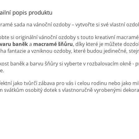
uzelnější období
.
ailní popis produktu
ramé sada na vánoční ozdoby – vytvořte si své vlastní ozdo
obte si originální vánoční ozdoby s touto kreativní macra
tvaru baněk
a
macramé šňůru
, díky které je můžete dozdo
cha fantazie a vzniknou ozdoby, které budou jedinečné, stej
ikost baněk a barvu šňůry si vyberte v rozbalovacím okně - 
e.
ektní jako tvůrčí zábava pro vás i celou rodinu nebo jako mil
m svátkům osobitý dotek s vlastnoručně vyrobenými dekor