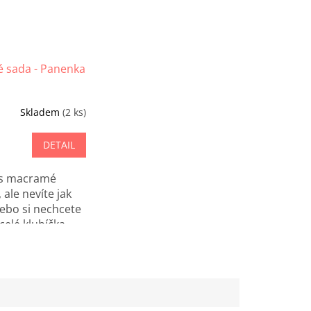
 sada - Panenka
Skladem
(2 ks)
DETAIL
ás macramé
ale nevíte jak
ebo si nechcete
celé klubíčka
přízí? Právě
 máme macramé