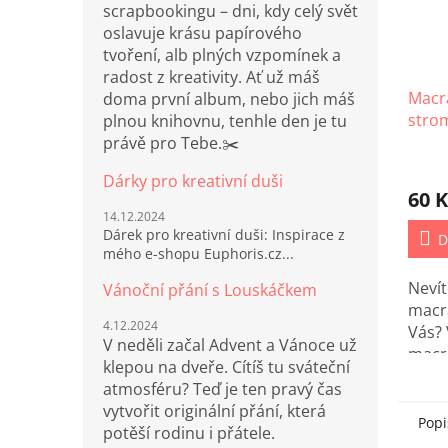
scrapbookingu – dni, kdy celý svět
oslavuje krásu papírového
tvoření, alb plných vzpomínek a
radost z kreativity. Ať už máš
Macr
doma první album, nebo jich máš
strom
plnou knihovnu, tenhle den je tu
právě pro Tebe.✂️
Dárky pro kreativní duši
60 K
14.12.2024
Dárek pro kreativní duši: Inspirace z
D
mého e-shopu Euphoris.cz...
Nevít
Vánoční přání s Louskáčkem
macr
4.12.2024
Vás? 
V neděli začal Advent a Vánoce už
macr
klepou na dveře. Cítíš tu sváteční
který
atmosféru? Teď je ten pravý čas
všech
vytvořit originální přání, která
Váno
Popi
potěší rodinu i přátele.
krásn