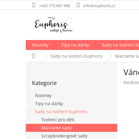
Přejít
+420 773 661 986
info@euphoris.cz
na
obsah
Novinky
Tipy na dárky
Sady na tvoření E
Domů
Sady na tvoření Euphoris
Macrame s
P
Ván
o
Přeskočit
s
Kategorie
Průměr
Neoho
kategorie
t
hodnoc
r
produk
Novinky
a
je
Tipy na dárky
n
0,0
Sady na tvoření Euphoris
z
n
5
í
Tvoření pro děti
hvězdič
p
Macrame sady
a
Scrapbookingové sady