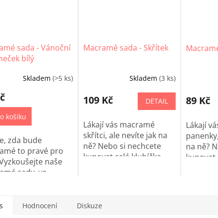
amé sada - Vánoční
Macramé sada - Skřítek
Macramé
eček bílý
Skladem
(>5 ks)
Skladem
(3 ks)
č
109 Kč
89 Kč
DETAIL
o košíku
Lákají vás macramé
Lákají v
skřítci, ale nevíte jak na
panenky, 
e, zda bude
ně? Nebo si nechcete
na ně? N
amé to pravé pro
kupovat celé klubíčka
kupovat 
Vyzkoušejte naše
macramé přízí? Právě
macramé 
amé sady, ve
pro vás máme macramé
pro vás
ch najdete (téměř)
sady!
sady!
no na tvoření!
ční stromeček bude
s
Hodnocení
Diskuze
ou dekoraci pro to