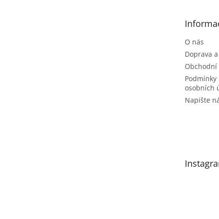
a
t
Informa
í
O nás
Doprava a
Obchodní
Podmínky 
osobních 
Napište 
Instagr