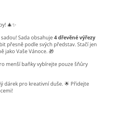
by! 🎄✨
mé sadou! Sada obsahuje
4 dřevěné výřezy
bit přesně podle svých představ. Stačí jen
ně jako Vaše Vánoce. 🎁
pro menší baňky vybírejte pouze šňůry
ý dárek pro kreativní duše. 🌟 Přidejte
acemi!