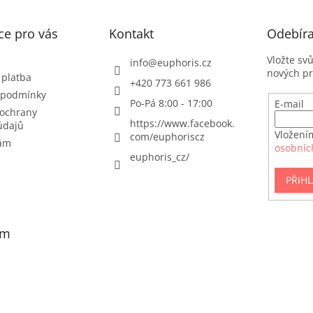
ce pro vás
Kontakt
Odebíra
Vložte sv
info
@
euphoris.cz
nových p
 platba
+420 773 661 986
 podmínky
Po-Pá 8:00 - 17:00
E-mail
ochrany
https://www.facebook.
údajů
Vložení
com/euphoriscz
nám
osobníc
euphoris_cz/
PŘIHL
am