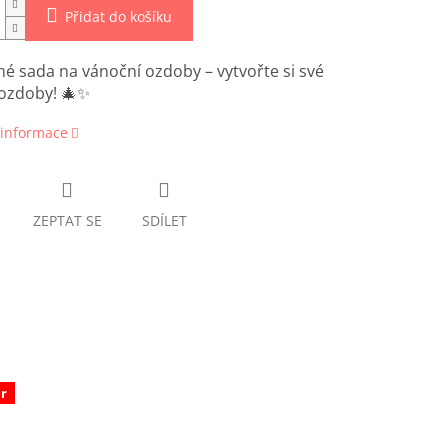
Přidat do košíku
 sada na vánoční ozdoby – vytvořte si své
 ozdoby! 🎄✨
 informace
ZEPTAT SE
SDÍLET
r