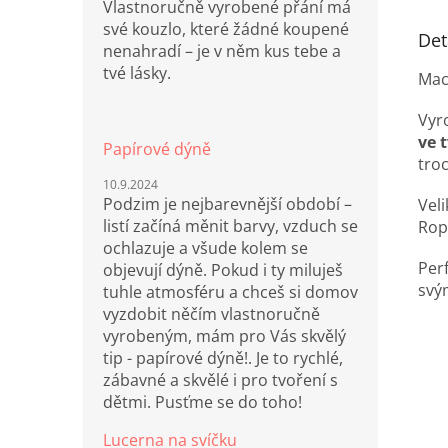
Vlastnoručně vyrobené přání má
nejko
své kouzlo, které žádné koupené
roku
Det
nenahradí – je v něm kus tebe a
tvé lásky.
Mac
Vyr
ve 
Papírové dýně
tro
10.9.2024
Podzim je nejbarevnější období –
Vel
listí začíná měnit barvy, vzduch se
Rop
ochlazuje a všude kolem se
Perf
objevují dýně. Pokud i ty miluješ
svý
tuhle atmosféru a chceš si domov
vyzdobit něčím vlastnoručně
vyrobeným, mám pro Vás skvělý
tip - papírové dýně!. Je to rychlé,
zábavné a skvělé i pro tvoření s
dětmi. Pusťme se do toho!
Lucerna na svíčku