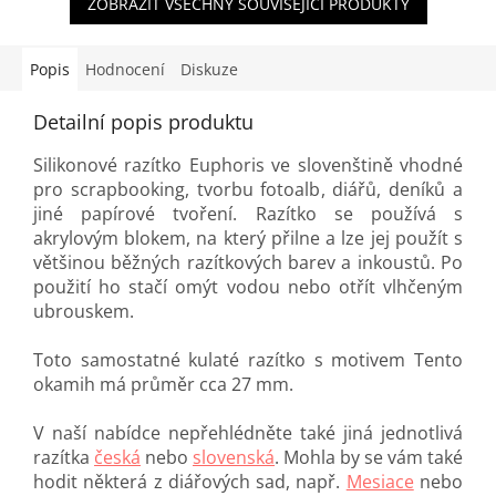
ZOBRAZIT VŠECHNY SOUVISEJÍCÍ PRODUKTY
Popis
Hodnocení
Diskuze
Detailní popis produktu
Silikonové razítko Euphoris ve slovenštině vhodné
pro scrapbooking, tvorbu fotoalb, diářů, deníků a
jiné papírové tvoření. Razítko se používá s
akrylovým blokem, na který přilne a lze jej použít s
většinou běžných razítkových barev a inkoustů. Po
použití ho stačí omýt vodou nebo otřít vlhčeným
ubrouskem.
Toto samostatné kulaté razítko s motivem Tento
okamih má průměr cca 27 mm.
V naší nabídce nepřehlédněte také jiná jednotlivá
razítka
česká
nebo
slovenská
. Mohla by se vám také
hodit některá z diářových sad, např.
Mesiace
nebo