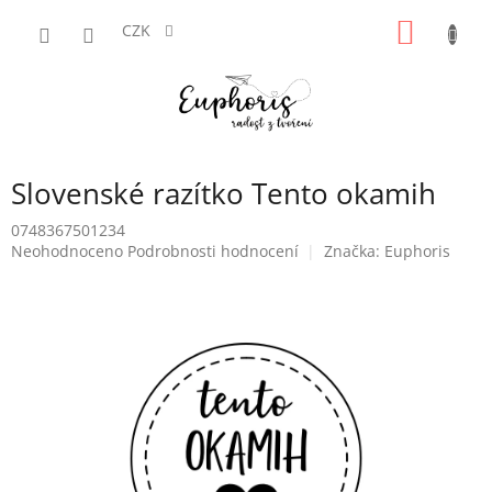
Přejít
NÁKUP
na
CZK
obsah
KOŠÍK
Slovenské razítko Tento okamih
0748367501234
Průměrné
Neohodnoceno
Podrobnosti hodnocení
Značka:
Euphoris
hodnocení
produktu
je
0,0
z
5
hvězdiček.