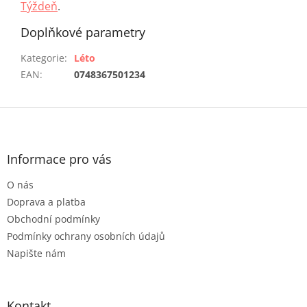
Týždeň
.
Doplňkové parametry
Kategorie
:
Léto
EAN
:
0748367501234
Z
á
p
a
Informace pro vás
t
O nás
í
Doprava a platba
Obchodní podmínky
Podmínky ochrany osobních údajů
Napište nám
Kontakt