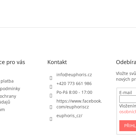
ce pro vás
Kontakt
Odebíra
Vložte sv
info
@
euphoris.cz
nových p
 platba
+420 773 661 986
 podmínky
Po-Pá 8:00 - 17:00
E-mail
ochrany
https://www.facebook.
údajů
Vložení
com/euphoriscz
nám
osobníc
euphoris_cz/
PŘIHL