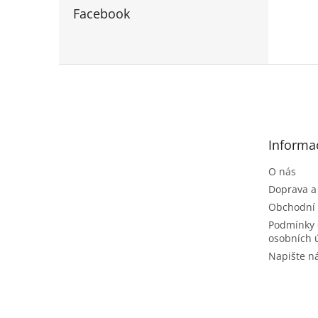
Facebook
Z
á
p
a
t
Informa
í
O nás
Doprava a
Obchodní
Podmínky 
osobních 
Napište 