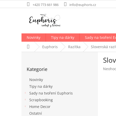
Přejít
+420 773 661 986
info@euphoris.cz
na
obsah
Novinky
Tipy na dárky
Sady na tvoření E
Domů
Euphoris
Razítka
Slovenská razí
P
Slo
o
Přeskočit
s
Kategorie
Průměr
Neoho
kategorie
t
hodnoc
r
produk
Novinky
a
je
Tipy na dárky
n
0,0
Sady na tvoření Euphoris
z
n
5
í
Scrapbooking
hvězdič
p
Home Decor
a
Ostatní