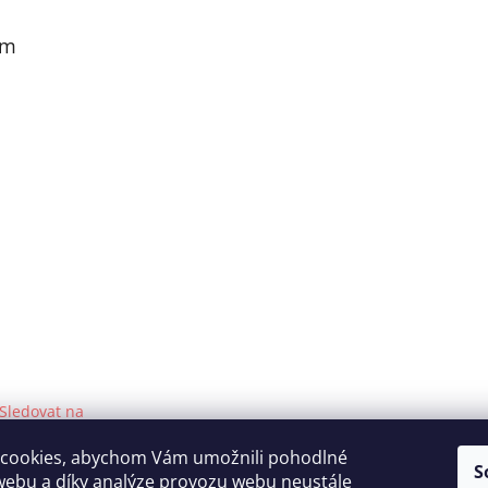
am
Sledovat na
Instagramu
cookies, abychom Vám umožnili pohodlné
S
webu a díky analýze provozu webu neustále