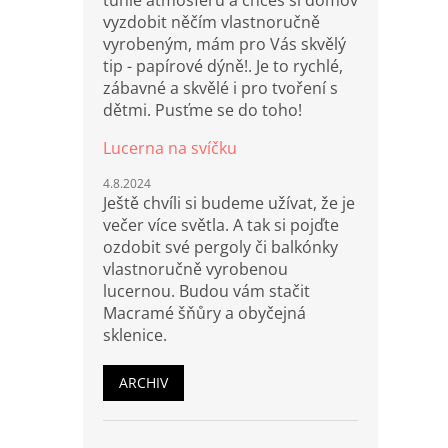
tuhle atmosféru a chceš si domov
vyzdobit něčím vlastnoručně
vyrobeným, mám pro Vás skvělý
tip - papírové dýně!. Je to rychlé,
zábavné a skvělé i pro tvoření s
dětmi. Pusťme se do toho!
Lucerna na svíčku
4.8.2024
Ještě chvíli si budeme užívat, že je
večer více světla. A tak si pojďte
ozdobit své pergoly či balkónky
vlastnoručně vyrobenou
lucernou. Budou vám stačit
Macramé šňůry a obyčejná
sklenice.
ARCHIV