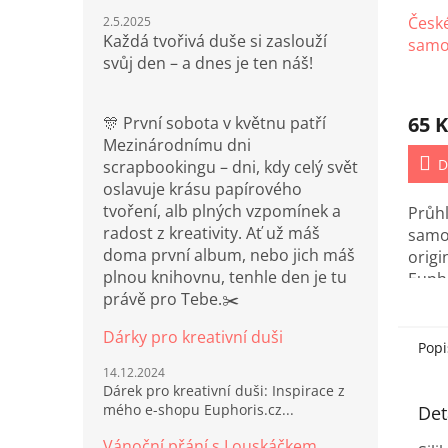
Česk
2.5.2025
Každá tvořivá duše si zaslouží
samo
svůj den – a dnes je ten náš!
65 K
🎊 První sobota v květnu patří
Mezinárodnímu dni
D
scrapbookingu – dni, kdy celý svět
oslavuje krásu papírového
tvoření, alb plných vzpomínek a
Průh
radost z kreativity. Ať už máš
samol
doma první album, nebo jich máš
origi
plnou knihovnu, tenhle den je tu
Eupho
právě pro Tebe.✂️
Dárky pro kreativní duši
Popi
14.12.2024
Dárek pro kreativní duši: Inspirace z
mého e-shopu Euphoris.cz...
Det
Vánoční přání s Louskáčkem