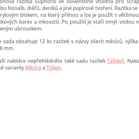
ikonová razítka Euphoris ve slovenštině vhodná pro scra
bu fotoalb, diářů, deníků a jiné papírové tvoření. Razítka se
krylovým blokem, na který přilnou a lze je použít s většino
ítkových barev a inkoustů. Po použití je stačí omýt vodou n
čeným ubrouskem.
o sada obsahuje 12 ks razítek s názvy všech měsíců, výška
 8 mm.
aší nabídce nepřehlédněte také sadu razítek
Týždeň
. Nale
ké varianty
Měsíce
a
Týden
.