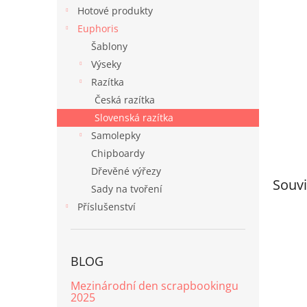
n
Hotové produkty
e
Euphoris
l
Šablony
Výseky
Razítka
Česká razítka
Slovenská razítka
Samolepky
Chipboardy
Dřevěné výřezy
Souvi
Sady na tvoření
Příslušenství
BLOG
Mezinárodní den scrapbookingu
2025