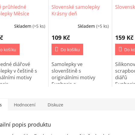
é průhledné
Slovenské samolepky
Slovensk
lepky Měsíce
Krásny deň
Skladem
(>5 ks)
Skladem
(>5 ks)
č
109 Kč
159 Kč
o košíku
Do košíku
Do ko
ledné diářové
Samolepky ve
Silikon
epky v češtině s
slovenštině s
scrapbo
nálními motivy
originálními motivy
diářů
ris.
Euphoris a
Euphor
tématikou
Krásny deň.
slovenšt
s
Hodnocení
Diskuze
ailní popis produktu