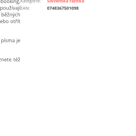
pbooking,
Kategorie
:
Slovenská razítka
 používají
EAN
:
0748367501098
u běžných
ebo otřít
 písma je
znete též