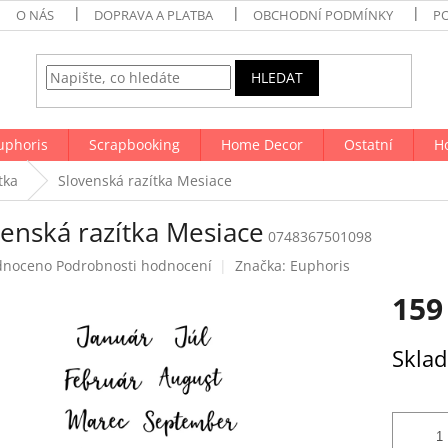
O NÁS
DOPRAVA A PLATBA
OBCHODNÍ PODMÍNKY
P
HLEDAT
uphoris
Scrapbooking
Home Decor
Ostatní
H
tka
Slovenská razítka Mesiace
venská razítka Mesiace
0748367501098
né
dnoceno
Podrobnosti hodnocení
Značka:
Euphoris
ení
159
tu
Měrná
Skla
cena:
ek.