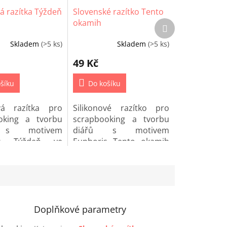
á razítka Týždeň
Slovenské razítko Tento
okamih
Další
produkt
Skladem
(>5 ks)
Skladem
(>5 ks)
49 Kč
šíku
Do košíku
ová razítka pro
Silikonové razítko pro
oking a tvorbu
scrapbooking a tvorbu
 s motivem
diářů s motivem
is Týždeň ve
Euphoris Tento okamih
ině.
ve slovenštině.
Doplňkové parametry