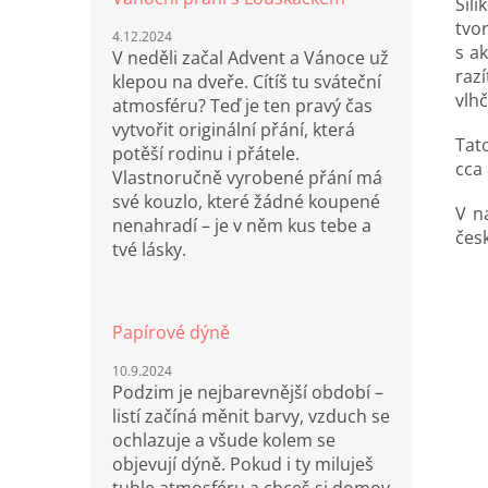
Sil
tvor
4.12.2024
s a
V neděli začal Advent a Vánoce už
raz
klepou na dveře. Cítíš tu sváteční
vlh
atmosféru? Teď je ten pravý čas
vytvořit originální přání, která
Tat
potěší rodinu i přátele.
cca
Vlastnoručně vyrobené přání má
své kouzlo, které žádné koupené
V n
nenahradí – je v něm kus tebe a
čes
tvé lásky.
Papírové dýně
10.9.2024
Podzim je nejbarevnější období –
listí začíná měnit barvy, vzduch se
ochlazuje a všude kolem se
objevují dýně. Pokud i ty miluješ