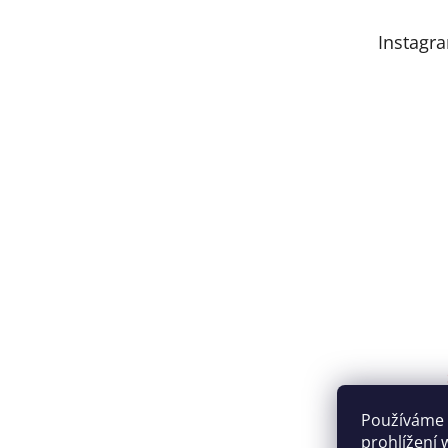
Instagr
Používáme 
prohlížení 