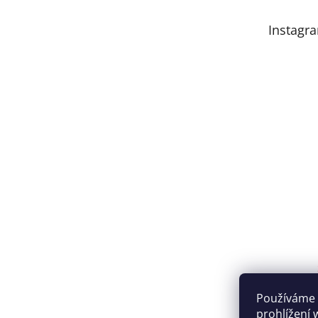
Instagr
Používáme 
prohlížení 