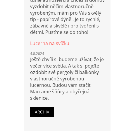
tuhle atmosféru a chceš si domov
vyzdobit něčím vlastnoručně
vyrobeným, mám pro Vás skvělý
tip - papírové dýně!. Je to rychlé,
zábavné a skvělé i pro tvoření s
dětmi. Pusťme se do toho!
Lucerna na svíčku
4.8.2024
Ještě chvíli si budeme užívat, že je
večer více světla. A tak si pojďte
ozdobit své pergoly či balkónky
vlastnoručně vyrobenou
lucernou. Budou vám stačit
Macramé šňůry a obyčejná
sklenice.
ARCHIV