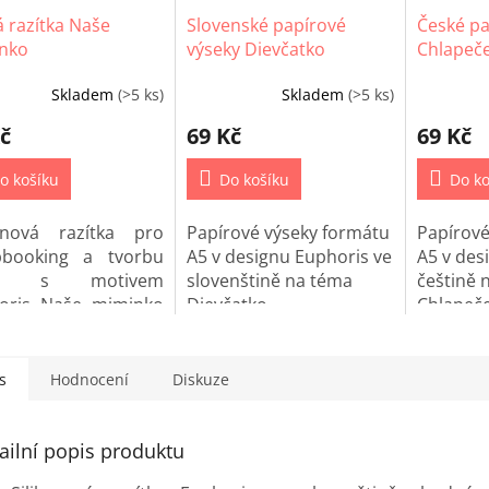
 razítka Naše
Slovenské papírové
České pa
nko
výseky Dievčatko
Chlapeč
Skladem
(>5 ks)
Skladem
(>5 ks)
ěrné
cení
č
69 Kč
69 Kč
ktu
o košíku
Do košíku
Do ko
konová razítka pro
Papírové výseky formátu
Papírové
iček.
pbooking a tvorbu
A5 v designu Euphoris ve
A5 v des
řů s motivem
slovenštině na téma
češtině 
oris Naše miminko
Dievčatko.
Chlapeč
tině.
s
Hodnocení
Diskuze
ailní popis produktu