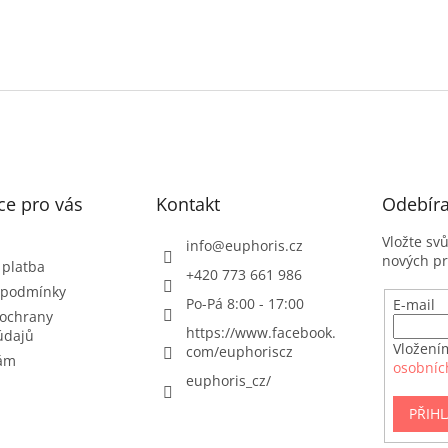
ce pro vás
Kontakt
Odebíra
Vložte sv
info
@
euphoris.cz
nových p
 platba
+420 773 661 986
 podmínky
Po-Pá 8:00 - 17:00
E-mail
ochrany
https://www.facebook.
údajů
Vložení
com/euphoriscz
nám
osobníc
euphoris_cz/
PŘIHL