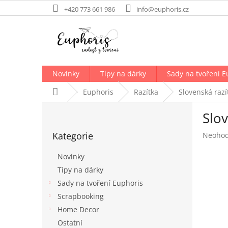
Přejít
+420 773 661 986
info@euphoris.cz
na
obsah
Novinky
Tipy na dárky
Sady na tvoření E
Domů
Euphoris
Razítka
Slovenská razí
P
Slo
o
Přeskočit
s
Kategorie
Průměr
Neoho
kategorie
t
hodnoc
r
produk
Novinky
a
je
Tipy na dárky
n
0,0
Sady na tvoření Euphoris
z
n
5
í
Scrapbooking
hvězdič
p
Home Decor
a
Ostatní