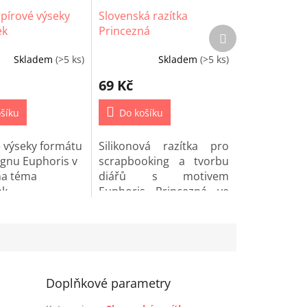
pírové výseky
Slovenská razítka
ek
Princezná
Další
produkt
Skladem
(>5 ks)
Skladem
(>5 ks)
69 Kč
šíku
Do košíku
 výseky formátu
Silikonová razítka pro
ignu Euphoris v
scrapbooking a tvorbu
na téma
diářů s motivem
ek.
Euphoris Princezná ve
slovenštině.
Doplňkové parametry