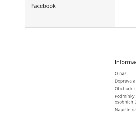
Facebook
Z
á
p
a
t
Informa
í
O nás
Doprava a
Obchodní
Podmínky 
osobních 
Napište 