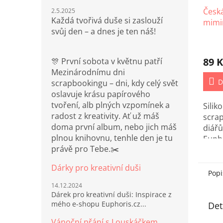
Česká
2.5.2025
Každá tvořivá duše si zaslouží
mimi
svůj den – a dnes je ten náš!
Prům
hodno
89 K
🎊 První sobota v květnu patří
produ
Mezinárodnímu dni
je
5,0
D
scrapbookingu – dni, kdy celý svět
z
oslavuje krásu papírového
5
tvoření, alb plných vzpomínek a
Sili
hvězd
radost z kreativity. Ať už máš
scra
doma první album, nebo jich máš
diá
plnou knihovnu, tenhle den je tu
Euph
právě pro Tebe.✂️
v češ
Dárky pro kreativní duši
Popi
14.12.2024
Dárek pro kreativní duši: Inspirace z
mého e-shopu Euphoris.cz...
Det
Vánoční přání s Louskáčkem