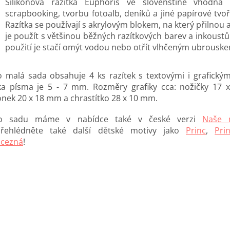
Silikonová razítka Euphoris ve slovenštině vhodná
scrapbooking, tvorbu fotoalb, deníků a jiné papírové tvoř
Razítka se používají s akrylovým blokem, na který přilnou a
je použít s většinou běžných razítkových barev a inkoustů
použití je stačí omýt vodou nebo otřít vlhčeným ubrousk
o malá sada obsahuje 4 ks razítek s textovými i grafickým
ka písma je 5 - 7 mm. Rozměry grafiky cca: nožičky 17
ónek 20 x 18 mm a chrastítko 28 x 10 mm.
o sadu máme v nabídce také v české verzi
Naše 
řehlédněte také další dětské motivy jako
Princ
,
Pri
ncezná
!