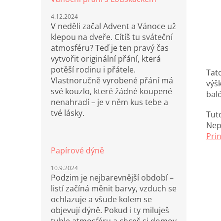
4.12.2024
V neděli začal Advent a Vánoce už
klepou na dveře. Cítíš tu sváteční
atmosféru? Teď je ten pravý čas
vytvořit originální přání, která
potěší rodinu i přátele.
Tat
Vlastnoručně vyrobené přání má
výš
své kouzlo, které žádné koupené
bal
nenahradí – je v něm kus tebe a
tvé lásky.
Tut
Nep
Pri
Papírové dýně
10.9.2024
Podzim je nejbarevnější období –
listí začíná měnit barvy, vzduch se
ochlazuje a všude kolem se
objevují dýně. Pokud i ty miluješ