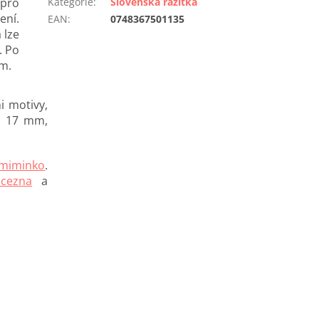
 pro
Kategorie
:
Slovenská razítka
ení.
EAN
:
0748367501135
 lze
. Po
em.
i motivy,
 x 17 mm,
miminko
.
ncezna
a