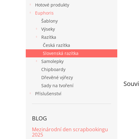
n
Hotové produkty
e
Euphoris
l
Šablony
Výseky
Razítka
Česká razítka
Slovenská razítka
Samolepky
Chipboardy
Dřevěné výřezy
Souvi
Sady na tvoření
Příslušenství
BLOG
Mezinárodní den scrapbookingu
2025