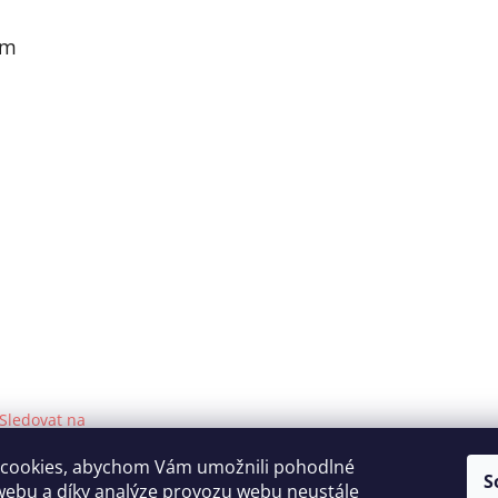
am
Sledovat na
Instagramu
cookies, abychom Vám umožnili pohodlné
S
webu a díky analýze provozu webu neustále