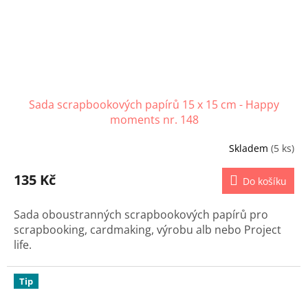
Sada scrapbookových papírů 15 x 15 cm - Happy
moments nr. 148
Skladem
(5 ks)
135 Kč
Do košíku
Sada oboustranných scrapbookových papírů pro
scrapbooking, cardmaking, výrobu alb nebo Project
life.
Tip