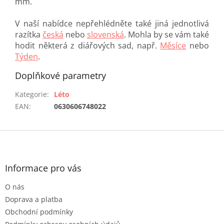
mm.
V naší nabídce nepřehlédněte také jiná jednotlivá
razítka
česká
nebo
slovenská
. Mohla by se vám také
hodit některá z diářových sad, např.
Měsíce
nebo
Týden
.
Doplňkové parametry
Kategorie
:
Léto
EAN
:
0630606748022
Z
á
p
a
Informace pro vás
t
O nás
í
Doprava a platba
Obchodní podmínky