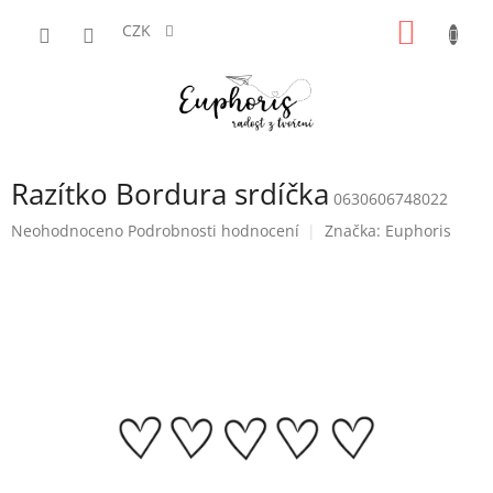
Přejít
NÁKUP
na
CZK
obsah
KOŠÍK
Razítko Bordura srdíčka
0630606748022
Průměrné
Neohodnoceno
Podrobnosti hodnocení
Značka:
Euphoris
hodnocení
produktu
je
0,0
z
5
hvězdiček.