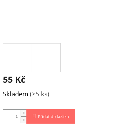
55 Kč
Měrná
Skladem
(>5 ks)
cena:
Přidat do košíku