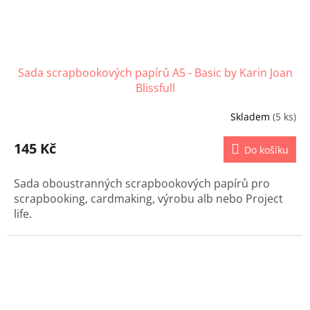
Sada scrapbookových papírů A5 - Basic by Karin Joan
Blissfull
Skladem
(5 ks)
145 Kč
Do košíku
Sada oboustranných scrapbookových papírů pro
scrapbooking, cardmaking, výrobu alb nebo Project
life.