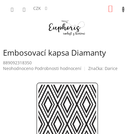
Přejít
NÁKUP
na
CZK
obsah
KOŠÍK
Embosovací kapsa Diamanty
889092318350
Průměrné
Neohodnoceno
Podrobnosti hodnocení
Značka:
Darice
hodnocení
produktu
je
0,0
z
5
hvězdiček.