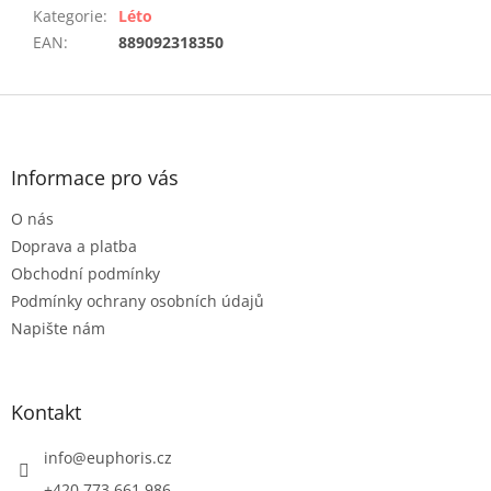
Kategorie
:
Léto
EAN
:
889092318350
Z
á
p
a
Informace pro vás
t
O nás
í
Doprava a platba
Obchodní podmínky
Podmínky ochrany osobních údajů
Napište nám
Kontakt
info
@
euphoris.cz
+420 773 661 986