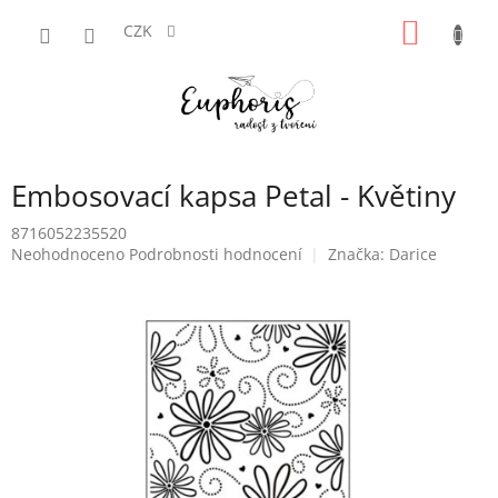
Přejít
NÁKUP
na
CZK
obsah
KOŠÍK
Embosovací kapsa Petal - Květiny
8716052235520
Průměrné
Neohodnoceno
Podrobnosti hodnocení
Značka:
Darice
hodnocení
produktu
je
0,0
z
5
hvězdiček.