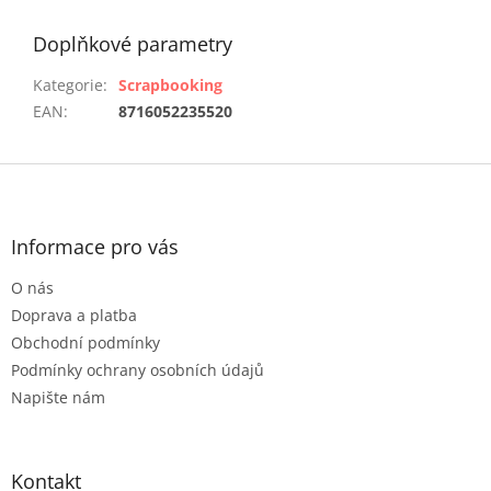
Doplňkové parametry
Kategorie
:
Scrapbooking
EAN
:
8716052235520
Z
á
p
a
Informace pro vás
t
O nás
í
Doprava a platba
Obchodní podmínky
Podmínky ochrany osobních údajů
Napište nám
Kontakt