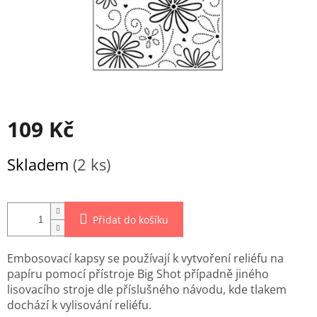
109 Kč
Měrná
Skladem
(2 ks)
cena:
Přidat do košíku
Embosovací kapsy se používají k vytvoření reliéfu na
papíru pomocí přístroje Big Shot případně jiného
lisovacího stroje dle příslušného návodu, kde tlakem
dochází k vylisování reliéfu.