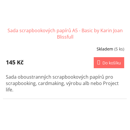
Sada scrapbookových papírů A5 - Basic by Karin Joan
Blissfull
Skladem
(5 ks)
145 Kč
Do košíku
Sada oboustranných scrapbookových papírů pro
scrapbooking, cardmaking, výrobu alb nebo Project
life.