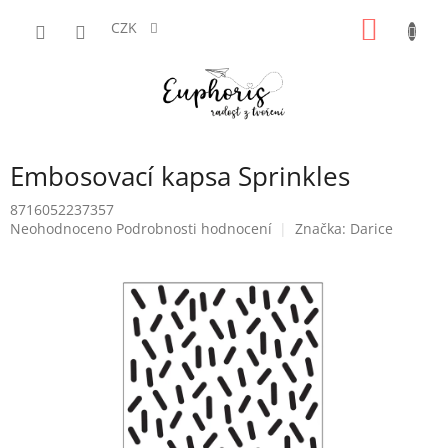
Přejít
NÁKUP
na
CZK
obsah
KOŠÍK
Embosovací kapsa Sprinkles
8716052237357
Průměrné
Neohodnoceno
Podrobnosti hodnocení
Značka:
Darice
hodnocení
produktu
je
0,0
z
5
hvězdiček.