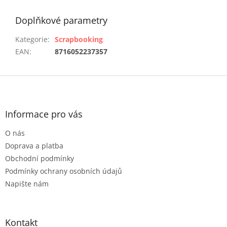
Doplňkové parametry
Kategorie
:
Scrapbooking
EAN
:
8716052237357
Z
á
p
a
Informace pro vás
t
O nás
í
Doprava a platba
Obchodní podmínky
Podmínky ochrany osobních údajů
Napište nám
Kontakt