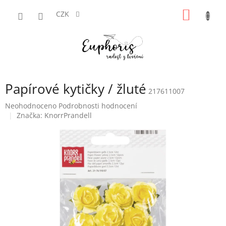
Přejít
NÁKUP
na
CZK
obsah
KOŠÍK
Papírové kytičky / žluté
217611007
Průměrné
Neohodnoceno
Podrobnosti hodnocení
hodnocení
Značka:
KnorrPrandell
produktu
je
0,0
z
5
hvězdiček.