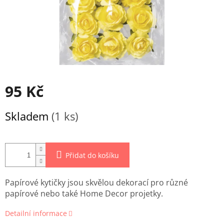
95 Kč
Měrná
Skladem
(1 ks)
cena:
Přidat do košíku
Papírové kytičky jsou skvělou dekorací pro různé
papírové nebo také Home Decor projetky.
Detailní informace