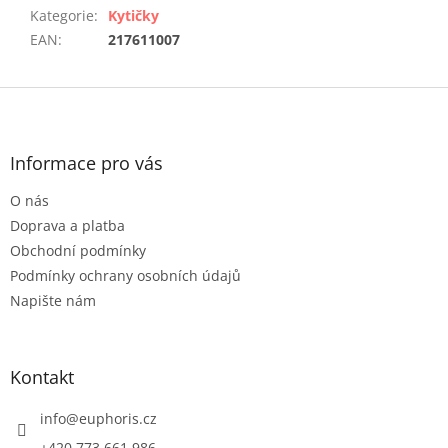
Kategorie
:
Kytičky
EAN
:
217611007
Z
á
p
a
Informace pro vás
t
O nás
í
Doprava a platba
Obchodní podmínky
Podmínky ochrany osobních údajů
Napište nám
Kontakt
info
@
euphoris.cz
+420 773 661 986