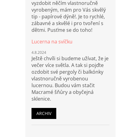
vyzdobit něčím vlastnoručně
vyrobeným, mám pro Vás skvělý
tip - papírové dýně!. Je to rychlé,
zábavné a skvělé i pro tvoření s
dětmi. Pusťme se do toho!
Lucerna na svíčku
4.8.2024
Ještě chvíli si budeme užívat, že je
večer více světla. A tak si pojďte
ozdobit své pergoly či balkónky
vlastnoručně vyrobenou
lucernou. Budou vám stačit
Macramé šňůry a obyčejná
sklenice.
ARCHIV