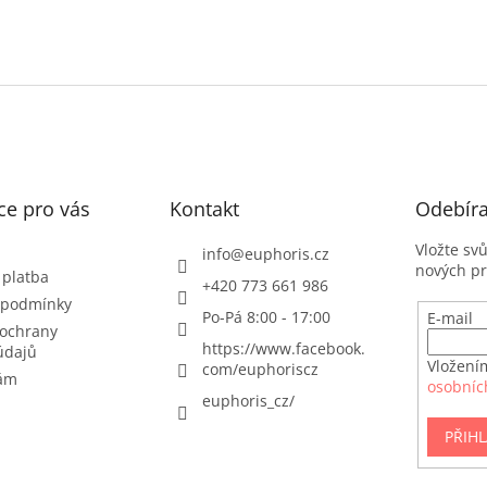
ce pro vás
Kontakt
Odebíra
Vložte sv
info
@
euphoris.cz
nových p
 platba
+420 773 661 986
 podmínky
Po-Pá 8:00 - 17:00
E-mail
ochrany
https://www.facebook.
údajů
Vložení
com/euphoriscz
nám
osobníc
euphoris_cz/
PŘIHL