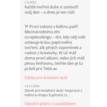
2.5.2025
Každá tvořivá duše si zaslouží
svůj den – a dnes je ten náš!
🎊 První sobota v květnu patří
Mezinárodnímu dni
scrapbookingu – dni, kdy celý svět
oslavuje krásu papírového
tvoření, alb plných vzpomínek a
radost z kreativity. Ať už máš
doma první album, nebo jich máš
plnou knihovnu, tenhle den je tu
právě pro Tebe.✂️
Dárky pro kreativní duši
14.12.2024
Dárek pro kreativní duši: Inspirace z
mého e-shopu Euphoris.cz...
Vánoční přání s Louskáčkem