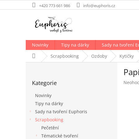
Přejít
+420 773 661 986
info@euphoris.cz
na
obsah
Novinky
Tipy na dárky
Sady na tvoření E
Domů
Scrapbooking
Ozdoby
Kytičky
P
Pap
o
Přeskočit
s
Kategorie
Průměr
Neoho
kategorie
t
hodnoc
r
produk
Novinky
a
je
Tipy na dárky
n
0,0
Sady na tvoření Euphoris
z
n
5
í
Scrapbooking
hvězdič
p
Pečetění
a
Tématické tvoření