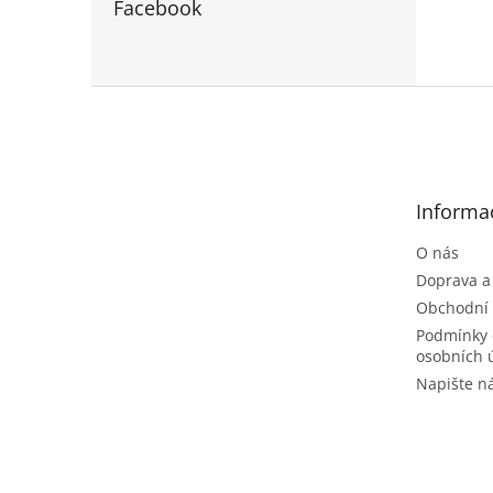
Facebook
Z
á
p
a
t
Informa
í
O nás
Doprava a
Obchodní
Podmínky 
osobních 
Napište 