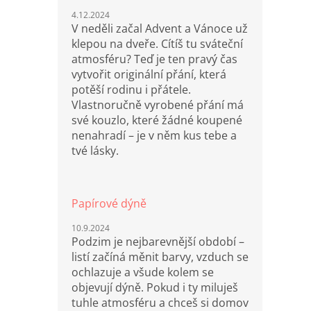
4.12.2024
V neděli začal Advent a Vánoce už
klepou na dveře. Cítíš tu sváteční
atmosféru? Teď je ten pravý čas
vytvořit originální přání, která
potěší rodinu i přátele.
Vlastnoručně vyrobené přání má
své kouzlo, které žádné koupené
nenahradí – je v něm kus tebe a
tvé lásky.
Papírové dýně
10.9.2024
Podzim je nejbarevnější období –
listí začíná měnit barvy, vzduch se
ochlazuje a všude kolem se
objevují dýně. Pokud i ty miluješ
tuhle atmosféru a chceš si domov