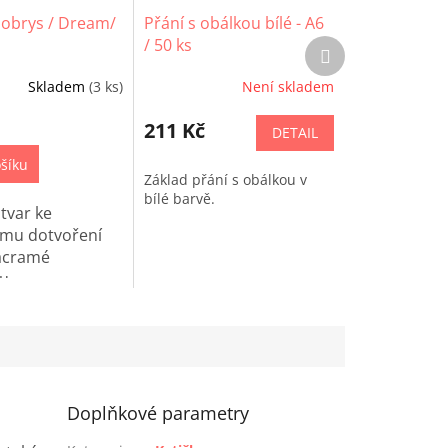
obrys / Dream/
Přání s obálkou bílé - A6
/ 50 ks
Další
produkt
Skladem
(3 ks)
Není skladem
211 Kč
DETAIL
šíku
Základ přání s obálkou v
bílé barvě.
tvar ke
ímu dotvoření
acramé
u.
Doplňkové parametry