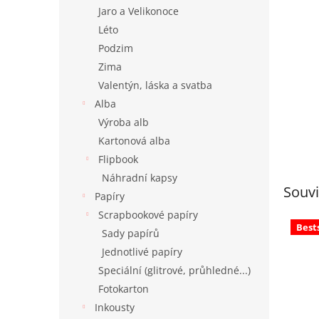
n
Jaro a Velikonoce
e
Léto
l
Podzim
Zima
Valentýn, láska a svatba
Alba
Výroba alb
Kartonová alba
Flipbook
Náhradní kapsy
Souvi
Papíry
Scrapbookové papíry
Best
Sady papírů
Jednotlivé papíry
Speciální (glitrové, průhledné...)
Fotokarton
Inkousty