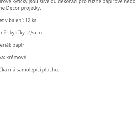
írové kytičky jsou skvělou dekorací pro různé papírové nebo
e Decor projetky.
t v balení: 12 ks
měr kytičky: 2,5 cm
riál: papír
va: krémové
ička má samolepící plochu.