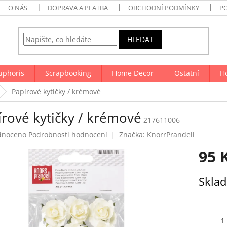
O NÁS
DOPRAVA A PLATBA
OBCHODNÍ PODMÍNKY
P
HLEDAT
uphoris
Scrapbooking
Home Decor
Ostatní
H
Papírové kytičky / krémové
írové kytičky / krémové
217611006
né
dnoceno
Podrobnosti hodnocení
Značka:
KnorrPrandell
ení
95 
tu
Měrná
Skla
cena:
ek.