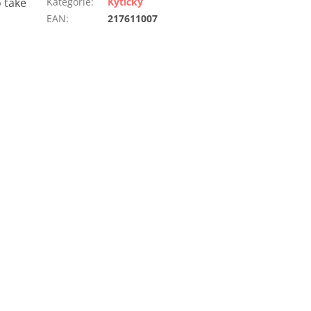
 také
Kategorie
:
Kytičky
EAN
:
217611007