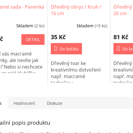
amé sada - Panenka
Dřevěný obrys / Kruh /
Dřevěný 
16 cm
20 cm
Skladem
(2 ks)
Skladem
(>5 ks)
35 Kč
81 Kč
č
DETAIL
Do košíku
Do ko
jí vás macramé
ky, ale nevíte jak
Dřevěný tvar ke
Dřevěný 
? Nebo si nechcete
kreativnímu dotvoření
kreativn
at celé klubíčka
např. macramé
např. m
amé přízí? Právě
technikou.
techniko
vás máme macramé
s
Hodnocení
Diskuze
ailní popis produktu