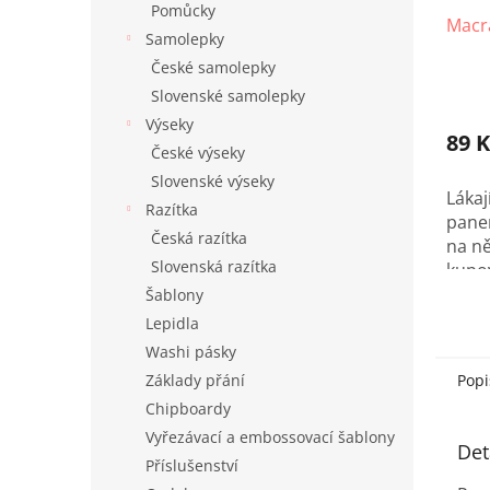
Pomůcky
Macr
Samolepky
České samolepky
Slovenské samolepky
Výseky
89 K
České výseky
Slovenské výseky
Láka
Razítka
panen
Česká razítka
na ně
Slovenská razítka
kupov
macr
Šablony
pro 
Lepidla
sady!
Washi pásky
Základy přání
Popi
Chipboardy
Vyřezávací a embossovací šablony
Det
Příslušenství