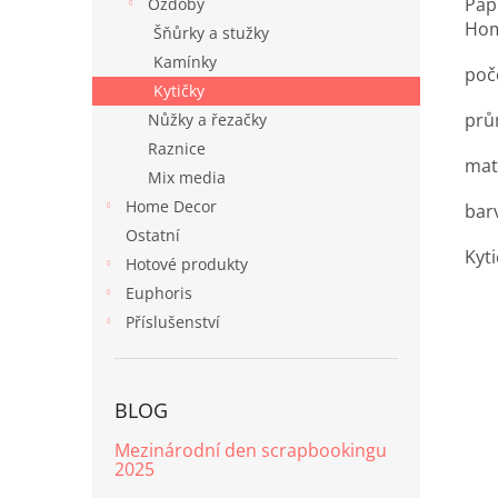
Pap
Ozdoby
Hom
Šňůrky a stužky
Kamínky
poče
Kytičky
prů
Nůžky a řezačky
Raznice
mate
Mix media
Home Decor
bar
Ostatní
Kyt
Hotové produkty
Euphoris
Příslušenství
BLOG
Mezinárodní den scrapbookingu
2025