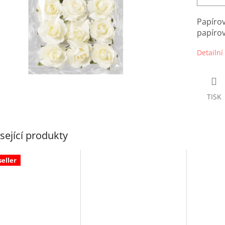
Papírov
papíro
Detailní
TISK
sející produkty
seller