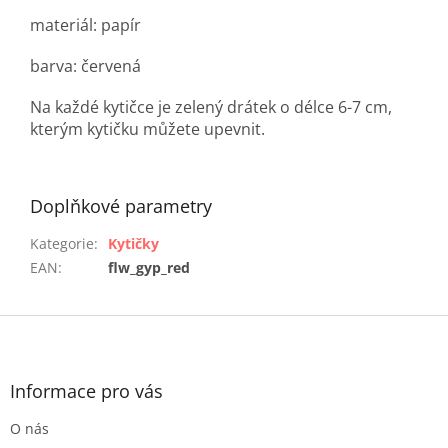
materiál: papír
barva: červená
Na každé kytičce je zelený drátek o délce 6-7 cm,
kterým kytičku můžete upevnit.
Doplňkové parametry
Kategorie
:
Kytičky
EAN
:
flw_gyp_red
Z
á
p
a
Informace pro vás
t
O nás
í