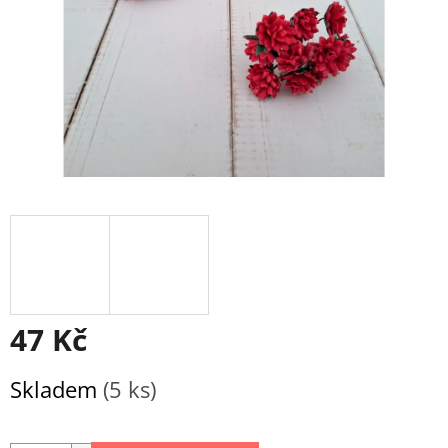
47 Kč
Měrná
Skladem
(5 ks)
cena: