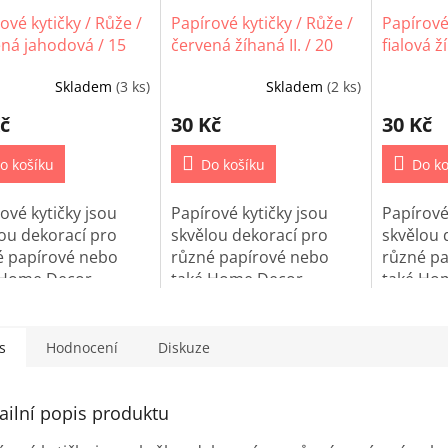
ové kytičky / Růže /
Papírové kytičky / Růže /
Papírové 
ná jahodová / 15
červená žíhaná II. / 20
fialová ž
 10 ks
mm / 5 ks
/ 5 ks
Skladem
(3 ks)
Skladem
(2 ks)
č
30 Kč
30 Kč
o košíku
Do košíku
Do ko
ové kytičky jsou
Papírové kytičky jsou
Papírové
ou dekorací pro
skvělou dekorací pro
skvělou 
é papírové nebo
různé papírové nebo
různé p
 Home Decor
také Home Decor
také Ho
tky.
projetky.
projetky
s
Hodnocení
Diskuze
ailní popis produktu