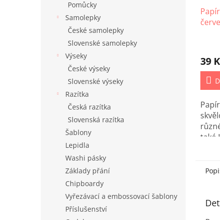
Pomůcky
Papír
Samolepky
červe
České samolepky
mm /
Slovenské samolepky
Výseky
39 K
České výseky
D
Slovenské výseky
Razítka
Papír
Česká razítka
skvěl
Slovenská razítka
různ
Šablony
také
Lepidla
proje
Washi pásky
Základy přání
Popi
Chipboardy
Vyřezávací a embossovací šablony
Det
Příslušenství