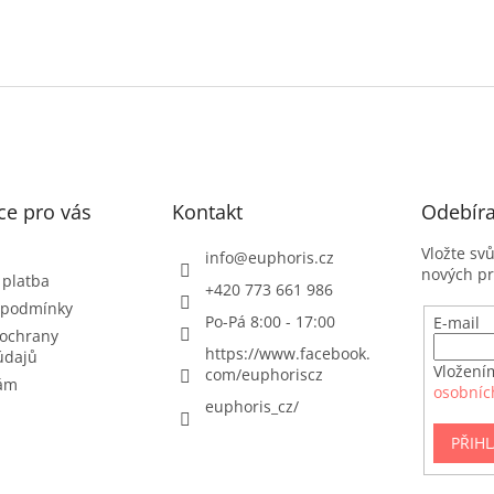
ce pro vás
Kontakt
Odebíra
Vložte sv
info
@
euphoris.cz
nových p
 platba
+420 773 661 986
 podmínky
Po-Pá 8:00 - 17:00
E-mail
ochrany
https://www.facebook.
údajů
Vložení
com/euphoriscz
nám
osobníc
euphoris_cz/
PŘIHL