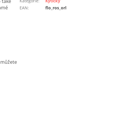
 také
Kategorie
:
Kytičky
ramé
EAN
:
flo_ros_orl
u můžete