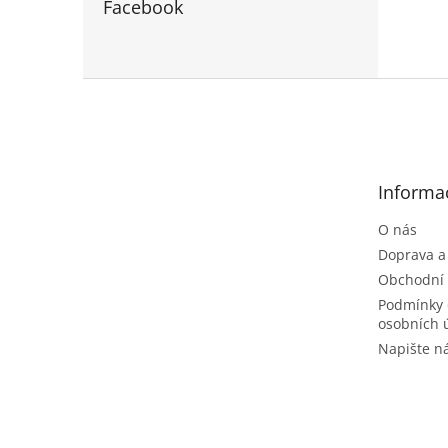
Facebook
Z
á
p
a
t
Informa
í
O nás
Doprava a
Obchodní
Podmínky 
osobních 
Napište 