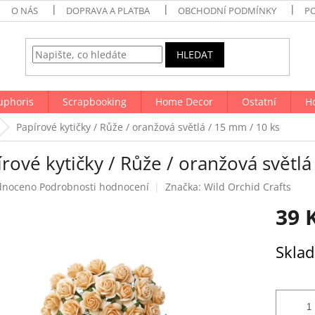
O NÁS
DOPRAVA A PLATBA
OBCHODNÍ PODMÍNKY
P
HLEDAT
uphoris
Scrapbooking
Home Decor
Ostatní
H
Papírové kytičky / Růže / oranžová světlá / 15 mm / 10 ks
rové kytičky / Růže / oranžová světlá
né
dnoceno
Podrobnosti hodnocení
Značka:
Wild Orchid Crafts
ení
39 
tu
Měrná
Skla
cena:
ek.