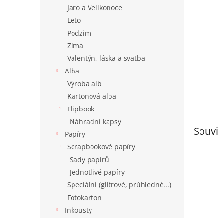
n
Jaro a Velikonoce
e
Léto
l
Podzim
Zima
Valentýn, láska a svatba
Alba
Výroba alb
Kartonová alba
Flipbook
Náhradní kapsy
Souvi
Papíry
Scrapbookové papíry
Sady papírů
Jednotlivé papíry
Speciální (glitrové, průhledné...)
Fotokarton
Inkousty