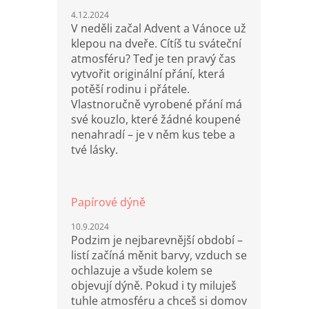
4.12.2024
V neděli začal Advent a Vánoce už
klepou na dveře. Cítíš tu sváteční
atmosféru? Teď je ten pravý čas
vytvořit originální přání, která
potěší rodinu i přátele.
Vlastnoručně vyrobené přání má
své kouzlo, které žádné koupené
nenahradí – je v něm kus tebe a
tvé lásky.
Papírové dýně
10.9.2024
Podzim je nejbarevnější období –
listí začíná měnit barvy, vzduch se
ochlazuje a všude kolem se
objevují dýně. Pokud i ty miluješ
tuhle atmosféru a chceš si domov