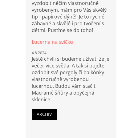
vyzdobit něčím vlastnoručně
vyrobeným, mám pro Vás skvělý
tip - papírové dýně!. Je to rychlé,
zábavné a skvělé i pro tvoření s
dětmi. Pusťme se do toho!
Lucerna na svíčku
4.8.2024
Ještě chvíli si budeme užívat, že je
večer více světla. A tak si pojďte
ozdobit své pergoly či balkónky
vlastnoručně vyrobenou
lucernou. Budou vám stačit
Macramé šňůry a obyčejná
sklenice.
ARCHIV