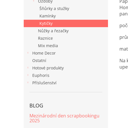
Pap
Ozdoby
Hom
Šňůrky a stužky
pan
Kamínky
Kytičky
poče
Nůžky a řezačky
prů
Raznice
Mix media
mat
Home Decor
Na 
Ostatní
upe
Hotové produkty
Euphoris
Příslušenství
BLOG
Mezinárodní den scrapbookingu
2025