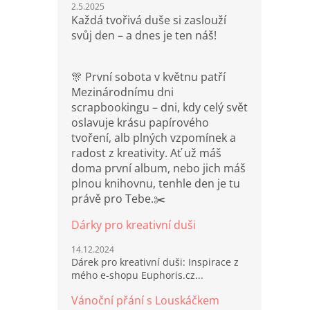
2.5.2025
Každá tvořivá duše si zaslouží
svůj den – a dnes je ten náš!
🎊 První sobota v květnu patří
Mezinárodnímu dni
scrapbookingu – dni, kdy celý svět
oslavuje krásu papírového
tvoření, alb plných vzpomínek a
radost z kreativity. Ať už máš
doma první album, nebo jich máš
plnou knihovnu, tenhle den je tu
právě pro Tebe.✂️
Dárky pro kreativní duši
14.12.2024
Dárek pro kreativní duši: Inspirace z
mého e-shopu Euphoris.cz...
Vánoční přání s Louskáčkem