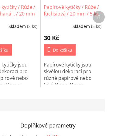
kytičky / Růže /
Papírové kytičky / Růže /
íhaná I. / 20 mm
fuchsiová / 20 mm / 5 ks
Další
produkt
Skladem
(2 ks)
Skladem
(5 ks)
30 Kč
šíku
Do košíku
 kytičky jsou
Papírové kytičky jsou
dekorací pro
skvělou dekorací pro
apírové nebo
různé papírové nebo
me Decor
také Home Decor
.
projetky.
Doplňkové parametry