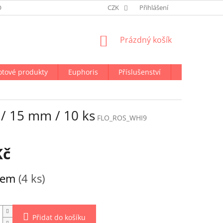
ODMÍNKY OCHRANY OSOBNÍCH ÚDAJŮ
CZK
NAPIŠTE NÁM
Přihlášení
NÁKUPNÍ
Prázdný košík
KOŠÍK
otové produkty
Euphoris
Příslušenství
Doprava a p
 / 15 mm / 10 ks
FLO_ROS_WHI9
Kč
dem
(4 ks)
Přidat do košíku