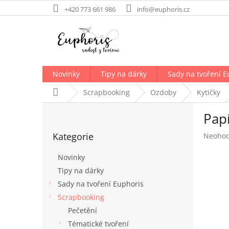
Přejít
+420 773 661 986
info@euphoris.cz
na
obsah
Novinky
Tipy na dárky
Sady na tvoření E
Domů
Scrapbooking
Ozdoby
Kytičky
P
Papí
o
Přeskočit
s
Kategorie
Průměr
Neoho
kategorie
t
hodnoc
r
produk
Novinky
a
je
Tipy na dárky
n
0,0
Sady na tvoření Euphoris
z
n
5
í
Scrapbooking
hvězdič
p
Pečetění
a
Tématické tvoření