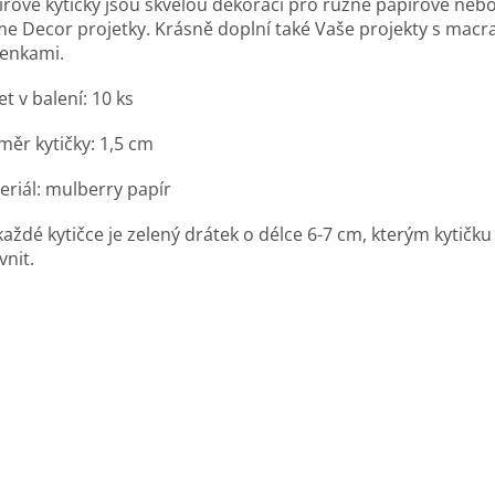
írové kytičky jsou skvělou dekorací pro různé papírové nebo
e Decor projetky. Krásně doplní také Vaše projekty s mac
enkami.
t v balení: 10 ks
měr kytičky: 1,5 cm
eriál:
mulberry
papír
každé kytičce je zelený drátek o délce 6-7 cm, kterým kytičk
vnit.