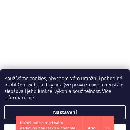
Používáme cookies, abychom Vám umožnili pohodlné
prohlížení webu a díky analýze provozu webu neustále
Katka Hromasová Foto
zlepšovali jeho funkce, výkon a použitelnost. Více
informací
zde
.
Nastavení
Vytvořil Shoptet
Každý měsíc rozdávám
dárkovou poukázku v hodnotě
Ano
Ne