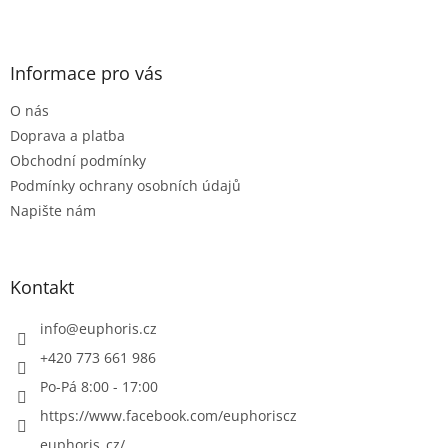
l
Z
á
á
d
p
a
a
Informace pro vás
c
t
í
O nás
í
p
r
Doprava a platba
v
Obchodní podmínky
k
Podmínky ochrany osobních údajů
y
Napište nám
v
ý
p
i
Kontakt
s
u
info
@
euphoris.cz
+420 773 661 986
Po-Pá 8:00 - 17:00
https://www.facebook.com/euphoriscz
euphoris_cz/