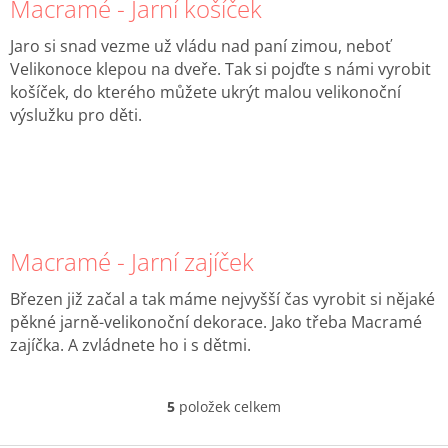
Macramé - Jarní košíček
Jaro si snad vezme už vládu nad paní zimou, neboť
Velikonoce klepou na dveře. Tak si pojďte s námi vyrobit
košíček, do kterého můžete ukrýt malou velikonoční
výslužku pro děti.
Macramé - Jarní zajíček
Březen již začal a tak máme nejvyšší čas vyrobit si nějaké
pěkné jarně-velikonoční dekorace. Jako třeba Macramé
zajíčka. A zvládnete ho i s dětmi.
5
položek celkem
O
v