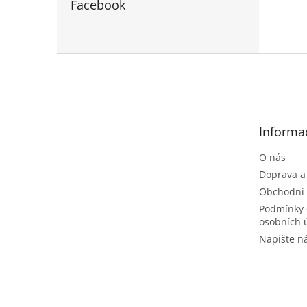
Facebook
Z
á
p
a
t
Informa
í
O nás
Doprava a
Obchodní
Podmínky 
osobních 
Napište 