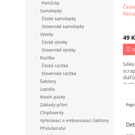
Pomůcky
České
Samolepky
Neza
České samolepky
Slovenské samolepky
Výseky
49 K
České výseky
D
Slovenské výseky
Razítka
Sili
Česká razítka
scra
Slovenská razítka
diá
Šablony
mot
Lepidla
Neza
Washi pásky
češti
Základy přání
Popi
Chipboardy
Vyřezávací a embossovací šablony
Det
Příslušenství