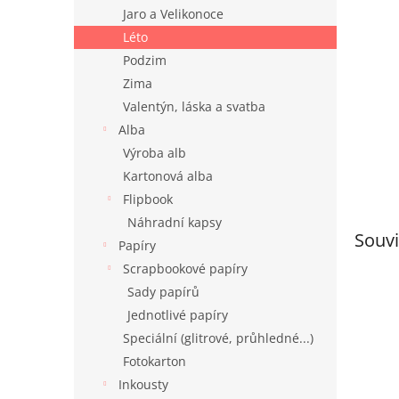
n
Jaro a Velikonoce
e
Léto
l
Podzim
Zima
Valentýn, láska a svatba
Alba
Výroba alb
Kartonová alba
Flipbook
Náhradní kapsy
Souvi
Papíry
Scrapbookové papíry
Sady papírů
Jednotlivé papíry
Speciální (glitrové, průhledné...)
Fotokarton
Inkousty