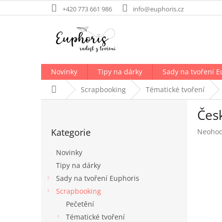
Přejít
+420 773 661 986
info@euphoris.cz
na
obsah
Novinky
Tipy na dárky
Sady na tvoření E
Domů
Scrapbooking
Tématické tvoření
P
Čes
o
Přeskočit
s
Kategorie
Průměr
Neoho
kategorie
t
hodnoc
r
produk
Novinky
a
je
Tipy na dárky
n
0,0
Sady na tvoření Euphoris
z
n
5
í
Scrapbooking
hvězdič
p
Pečetění
a
Tématické tvoření