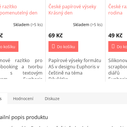
 razítko
České papírové výseky
České ra
pomenutelný den
Krásný den
rodina
Skladem
(>5 ks)
Skladem
(>5 ks)
č
69 Kč
49 Kč
o košíku
Do košíku
Do ko
konové razítko pro
Papírové výseky formátu
Silikon
pbooking a tvorbu
A5 v designu Euphoris v
scrapbo
řů s textovým
češtině na téma
diářů
ivem Euphoris
Děvčátko.
Euphoris
pomenutelný den v
v češtině
ně.
s
Hodnocení
Diskuze
ailní popis produktu