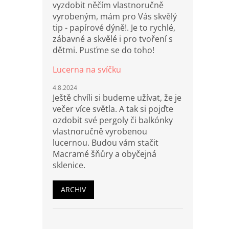
vyzdobit něčím vlastnoručně
vyrobeným, mám pro Vás skvělý
tip - papírové dýně!. Je to rychlé,
zábavné a skvělé i pro tvoření s
dětmi. Pusťme se do toho!
Lucerna na svíčku
4.8.2024
Ještě chvíli si budeme užívat, že je
večer více světla. A tak si pojďte
ozdobit své pergoly či balkónky
vlastnoručně vyrobenou
lucernou. Budou vám stačit
Macramé šňůry a obyčejná
sklenice.
ARCHIV