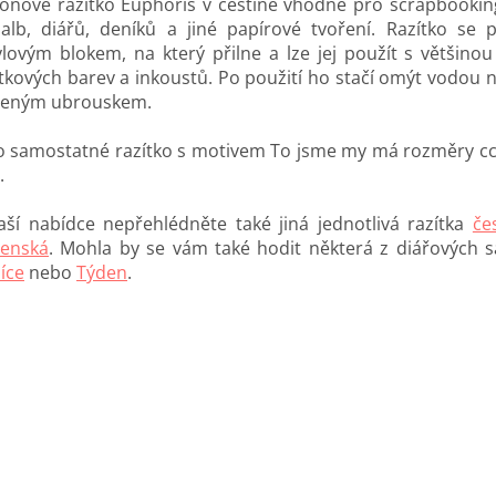
ikonové razítko Euphoris v češtině vhodné pro scrapbookin
oalb, diářů, deníků a jiné papírové tvoření. Razítko se 
ylovým blokem, na který přilne a lze jej použít s většino
ítkových barev a inkoustů. Po použití ho stačí omýt vodou n
čeným ubrouskem.
o samostatné razítko s motivem To jsme my má rozměry cc
.
aší nabídce nepřehlédněte také jiná jednotlivá razítka
če
venská
. Mohla by se vám také hodit některá z diářových s
íce
nebo
Týden
.