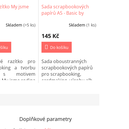
zítko My jsme
Sada scrapbookových
papírů A5 - Basic by
Karin Joan Terramore
Skladem
(>5 ks)
Skladem
(1 ks)
145 Kč
šíku
Do košíku
ové razítko pro
Sada oboustranných
oking a tvorbu
scrapbookových papírů
 s motivem
pro scrapbooking,
 My jsme rodina
cardmaking, výrobu alb
.
nebo Project life.
Doplňkové parametry