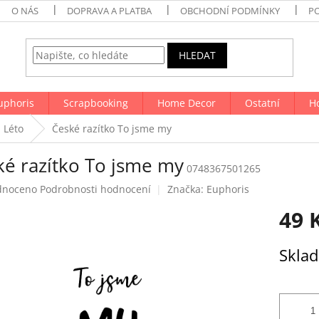
O NÁS
DOPRAVA A PLATBA
OBCHODNÍ PODMÍNKY
P
HLEDAT
uphoris
Scrapbooking
Home Decor
Ostatní
H
Léto
České razítko To jsme my
ké razítko To jsme my
0748367501265
né
dnoceno
Podrobnosti hodnocení
Značka:
Euphoris
ení
49 
tu
Měrná
Skla
cena:
ek.