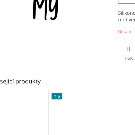
Silikon
motivem
Detailní
TISK
sející produkty
Tip