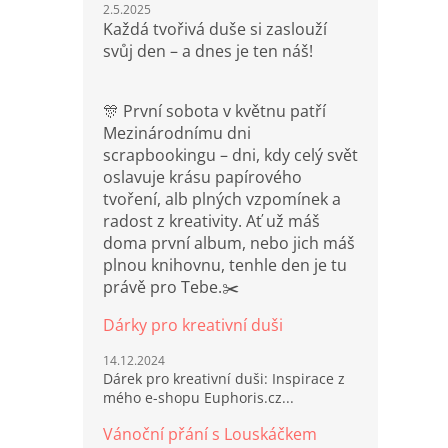
2.5.2025
Každá tvořivá duše si zaslouží
svůj den – a dnes je ten náš!
🎊 První sobota v květnu patří
Mezinárodnímu dni
scrapbookingu – dni, kdy celý svět
oslavuje krásu papírového
tvoření, alb plných vzpomínek a
radost z kreativity. Ať už máš
doma první album, nebo jich máš
plnou knihovnu, tenhle den je tu
právě pro Tebe.✂️
Dárky pro kreativní duši
14.12.2024
Dárek pro kreativní duši: Inspirace z
mého e-shopu Euphoris.cz...
Vánoční přání s Louskáčkem