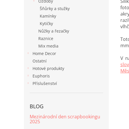
Sil
Ozdoby
fot
Šňůrky a stužky
akr
Kamínky
raz
Kytičky
vlh
Nůžky a řezačky
Raznice
Tot
mm
Mix media
Home Decor
V n
Ostatní
slo
Hotové produkty
Měs
Euphoris
Příslušenství
BLOG
Mezinárodní den scrapbookingu
2025