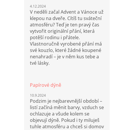
4.12.2024
V neděli začal Advent a Vánoce už
klepou na dveře. Cítíš tu sváteční
atmosféru? Teď je ten pravý čas
vytvořit originální přání, která
potěší rodinu i přátele.
Vlastnoručně vyrobené přání má
své kouzlo, které žádné koupené
nenahradí – je v něm kus tebe a
tvé lásky.
Papírové dýně
10.9.2024
Podzim je nejbarevnější období –
listí začíná měnit barvy, vzduch se
ochlazuje a všude kolem se
objevují dýně. Pokud i ty miluješ
tuhle atmosféru a chceš si domov