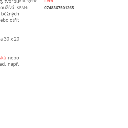
g, tvorbu
Kategorie
:
Léto
používá s
EAN
:
0748367501265
u běžných
ebo otřít
a 30 x 20
ská
nebo
ad, např.