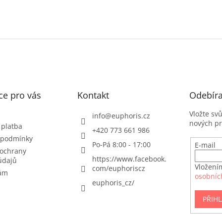
ce pro vás
Kontakt
Odebíra
Vložte sv
info
@
euphoris.cz
nových p
 platba
+420 773 661 986
 podmínky
Po-Pá 8:00 - 17:00
E-mail
ochrany
https://www.facebook.
údajů
Vložení
com/euphoriscz
nám
osobníc
euphoris_cz/
PŘIHL