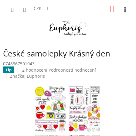
Přejít
NÁKUP
na
CZK
obsah
KOŠÍK
České samolepky Krásný den
0748367501043
Průměrné
2 hodnocení
Podrobnosti hodnocení
Tip
hodnocení
Značka:
Euphoris
produktu
je
5,0
z
5
hvězdiček.