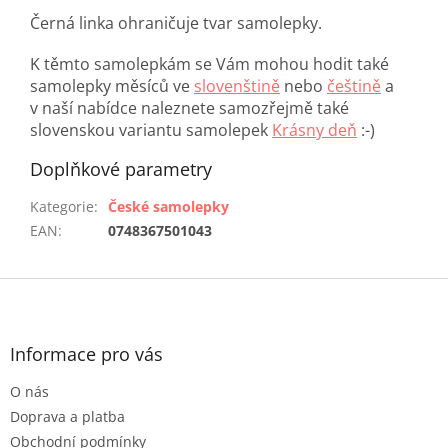
Černá linka ohraničuje tvar samolepky.
K těmto samolepkám se Vám mohou hodit také
samolepky měsíců ve
slovenštině
nebo
češtině
a
v
naší nabídce naleznete samozřejmě také
slovenskou variantu samolepek
Krásny deň
:-)
Doplňkové parametry
Kategorie
:
České samolepky
EAN
:
0748367501043
Z
á
p
a
Informace pro vás
t
O nás
í
Doprava a platba
Obchodní podmínky