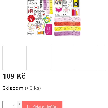
109 Kč
Měrná
Skladem
(>5 ks)
cena:
Přidat do košíku