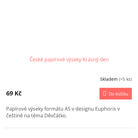
České papírové výseky Krásný den
Skladem
(>5 ks)
69 Kč
Do košíku
Papírové výseky formátu A5 v designu Euphoris v
češtině na téma Děvčátko.