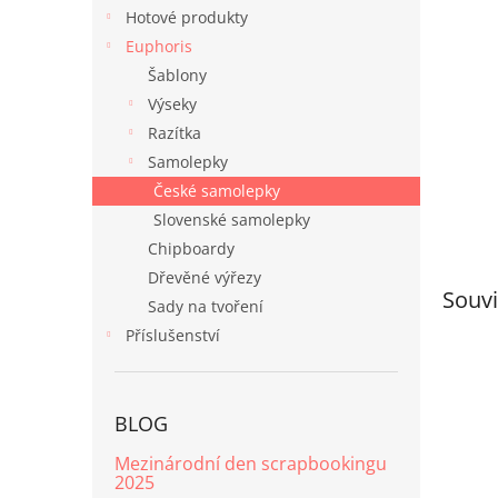
n
Hotové produkty
e
Euphoris
l
Šablony
Výseky
Razítka
Samolepky
České samolepky
Slovenské samolepky
Chipboardy
Dřevěné výřezy
Souvi
Sady na tvoření
Příslušenství
BLOG
Mezinárodní den scrapbookingu
2025