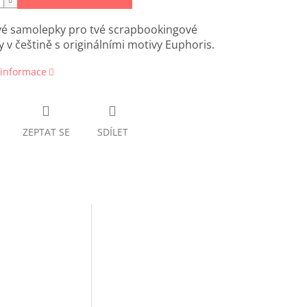
vé samolepky pro tvé scrapbookingové
y v češtině s originálními motivy Euphoris.
 informace
ZEPTAT SE
SDÍLET