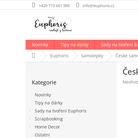
Přejít
+420 773 661 986
info@euphoris.cz
na
obsah
Novinky
Tipy na dárky
Sady na tvoření E
Domů
Euphoris
Samolepky
České sam
P
Čes
o
Přeskočit
s
Kategorie
Průměr
Neoho
kategorie
t
hodnoc
r
produk
Novinky
a
je
Tipy na dárky
n
0,0
Sady na tvoření Euphoris
z
n
5
í
Scrapbooking
hvězdič
p
Home Decor
a
Ostatní