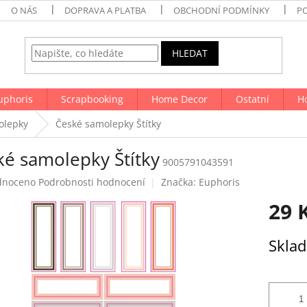
O NÁS
DOPRAVA A PLATBA
OBCHODNÍ PODMÍNKY
P
HLEDAT
uphoris
Scrapbooking
Home Decor
Ostatní
H
olepky
České samolepky Štítky
ké samolepky Štítky
9005791043591
né
dnoceno
Podrobnosti hodnocení
Značka:
Euphoris
ení
29 
tu
Měrná
Skla
cena:
ek.