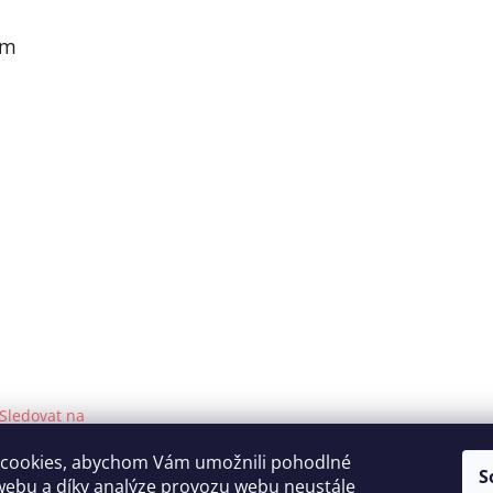
am
Sledovat na
Instagramu
cookies, abychom Vám umožnili pohodlné
S
webu a díky analýze provozu webu neustále