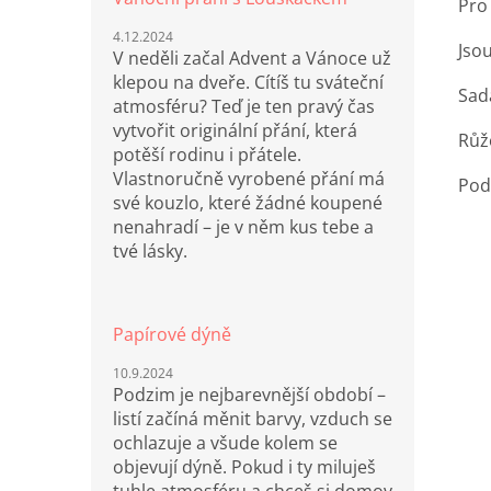
Pro 
4.12.2024
Jso
V neděli začal Advent a Vánoce už
klepou na dveře. Cítíš tu sváteční
Sada
atmosféru? Teď je ten pravý čas
vytvořit originální přání, která
Růž
potěší rodinu i přátele.
Vlastnoručně vyrobené přání má
Pod
své kouzlo, které žádné koupené
nenahradí – je v něm kus tebe a
tvé lásky.
Papírové dýně
10.9.2024
Podzim je nejbarevnější období –
listí začíná měnit barvy, vzduch se
ochlazuje a všude kolem se
objevují dýně. Pokud i ty miluješ