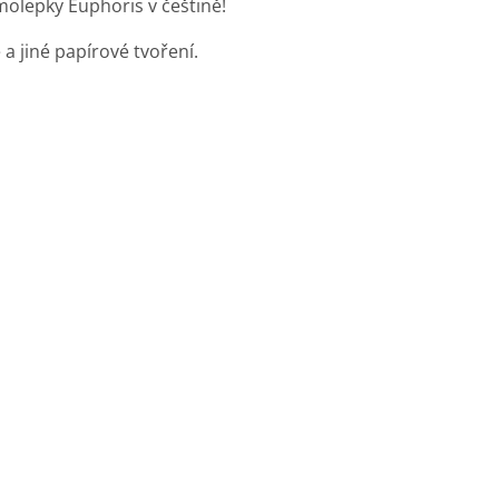
samolepky Euphoris v češtině!
a jiné papírové tvoření.