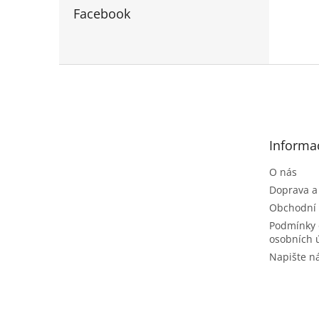
Facebook
Z
á
p
a
t
Informa
í
O nás
Doprava a
Obchodní
Podmínky 
osobních 
Napište 