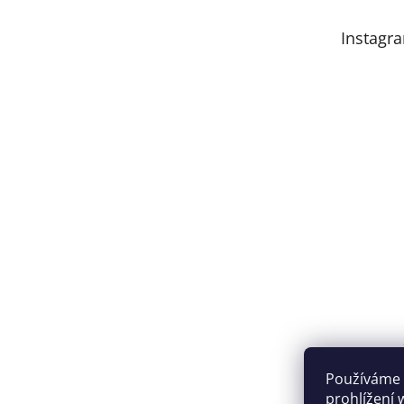
Instagr
Používáme 
prohlížení 