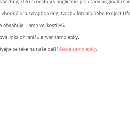
všechny, kteří si nelibují v angličtině, jsou tady originální 
u vhodné pro scrapbooking, tvorbu fotoalb nebo Project Life 
 obsahuje 1 arch velikosti A6.
ová linka ohraničuje tvar samolepky.
ívejte se také na naše další
české samolepky
.