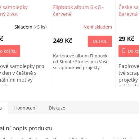
é samolepky
Flipbook album 6 x 8 -
České s
ný život
červené
Barevná 
Skladem
(>5 ks)
Není skladem
č
29 Kč
249 Kč
DETAIL
o košíku
Do ko
Kartónové album Flipbook
od Simple Stories pro Vaše
rové samolepky pro
Papírov
scrapbookové projekty.
 den v češtině s
tvé scra
nálními motivy
projetky 
ris.
originál
Euphoris
s
Hodnocení
Diskuze
ailní popis produktu