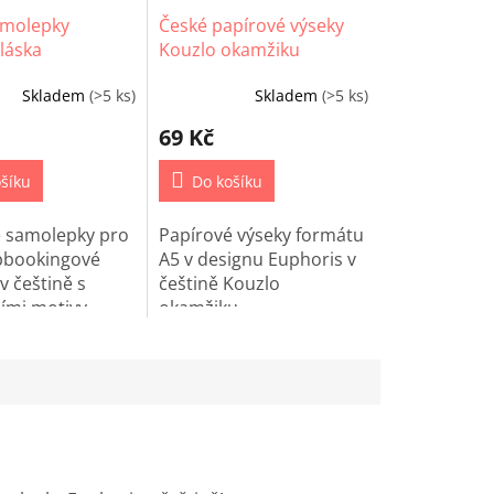
amolepky
České papírové výseky
láska
Kouzlo okamžiku
Skladem
(>5 ks)
Skladem
(>5 ks)
69 Kč
šíku
Do košíku
é samolepky pro
Papírové výseky formátu
pbookingové
A5 v designu Euphoris v
v češtině s
češtině Kouzlo
ními motivy
okamžiku.
.