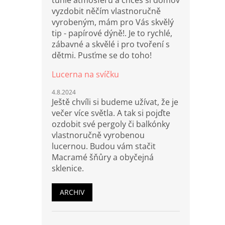
tuhle atmosféru a chceš si domov
vyzdobit něčím vlastnoručně
vyrobeným, mám pro Vás skvělý
tip - papírové dýně!. Je to rychlé,
zábavné a skvělé i pro tvoření s
dětmi. Pusťme se do toho!
Lucerna na svíčku
4.8.2024
Ještě chvíli si budeme užívat, že je
večer více světla. A tak si pojďte
ozdobit své pergoly či balkónky
vlastnoručně vyrobenou
lucernou. Budou vám stačit
Macramé šňůry a obyčejná
sklenice.
ARCHIV