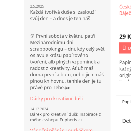
Česk
2.5.2025
Každá tvořivá duše si zaslouží
Báječ
svůj den – a dnes je ten náš!
29 K
🎊 První sobota v květnu patří
Mezinárodnímu dni
D
scrapbookingu – dni, kdy celý svět
oslavuje krásu papírového
tvoření, alb plných vzpomínek a
Papí
radost z kreativity. Ať už máš
každý
doma první album, nebo jich máš
origi
plnou knihovnu, tenhle den je tu
Eupho
právě pro Tebe.✂️
Dárky pro kreativní duši
Popi
14.12.2024
Dárek pro kreativní duši: Inspirace z
mého e-shopu Euphoris.cz...
Det
Vánoční přání s Louskáčkem