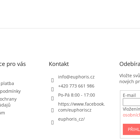
ce pro vás
Kontakt
Odebíra
Vložte sv
info
@
euphoris.cz
nových p
 platba
+420 773 661 986
 podmínky
Po-Pá 8:00 - 17:00
E-mail
ochrany
https://www.facebook.
údajů
Vložení
com/euphoriscz
nám
osobníc
euphoris_cz/
PŘIHL